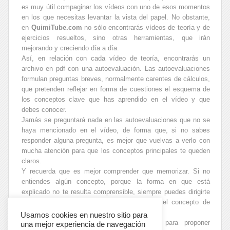
es muy útil compaginar los vídeos con uno de esos momentos
en los que necesitas levantar la vista del papel. No obstante,
en
QuimiTube.com
no sólo encontrarás vídeos de teoría y de
ejercicios resueltos, sino otras herramientas, que irán
mejorando y creciendo día a día.
Así, en relación con cada vídeo de teoría, encontrarás un
archivo en pdf con una autoevaluación. Las autoevaluaciones
formulan preguntas breves, normalmente carentes de cálculos,
que pretenden reflejar en forma de cuestiones el esquema de
los conceptos clave que has aprendido en el vídeo y que
debes conocer.
Jamás se preguntará nada en las autoevaluaciones que no se
haya mencionado en el vídeo, de forma que, si no sabes
responder alguna pregunta, es mejor que vuelvas a verlo con
mucha atención para que los conceptos principales te queden
claros.
Y recuerda que es mejor comprender que memorizar. Si no
entiendes algún concepto, porque la forma en que está
explicado no te resulta comprensible, siempre puedes dirigirte
a QuimiTube.com e intentaremos explicarte el concepto de
modo distinto para que lo comprendas.
Usamos cookies en nuestro sitio para
Para solicitar la resolución de dudas o para proponer
una mejor experiencia de navegación