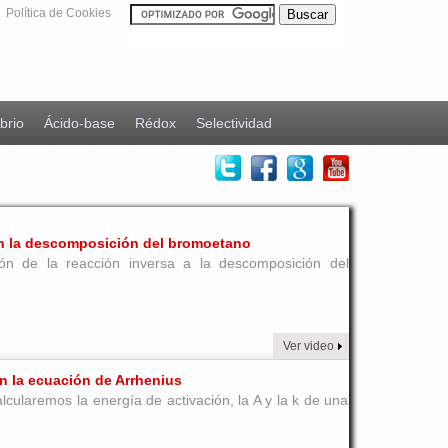
Política de Cookies
ibrio
Ácido-base
Rédox
Selectividad
 en la descomposición del bromoetano
ión de la reacción inversa a la descomposición del
Ver video
on la ecuación de Arrhenius
alcularemos la energía de activación, la A y la k de una