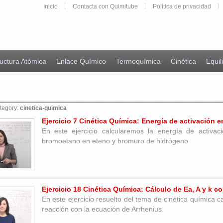
Inicio
Contacta con Quimitube
Política de privacidad
uctura Atómica
Enlace Químico
Termoquímica
Cinética
Equil
tegory:
cinetica-quimica
Ejercicio 7 Cinética Química: Energía de activación
En este ejercicio calcularemos la energía de activac
bromoetano en eteno y bromuro de hidrógeno
Ejercicio 18 Cinética Química: Cálculo de Ea, A y k c
En este ejercicio resuelto del tema de cinética química c
reacción con la ecuación de Arrhenius.