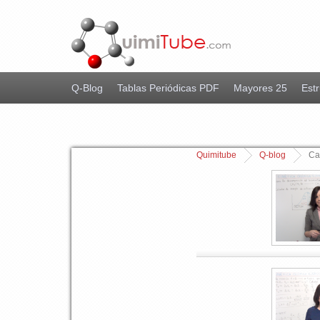
Q-Blog
Tablas Periódicas PDF
Mayores 25
Estr
Quimitube
Q-blog
Ca