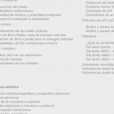
Definición de áci
ructuras de Lewis
Producto iónico 
ámetros moleculares
Concepto de pH
aridad de enlace y polaridad molecular
Constantes de ac
metría molecular e hibridación
Cálculos de pH y 
 iónico
Ácidos y bases fu
damento de las redes iónicas
Ácidos y bases d
lo de Born-Haber para la energía reticular
Hidrólisis
ación de Born-Landé para la energía reticular
¿Qué es la hidról
piedades de los compuestos iónicos
Sal base fuerte –
e metálico
Sal base débil – 
elo del mar de electrones
Sal ácido débil –
ría de bandas
Sal ácido débil –
piedades de los metales
Soluciones amortig
Indicadores ácido-
Volumetrías ácido-
ura atómica
ción electromagnética y espectros atómicos
os atómicos
 de la mecánica cuántica
ales atómicos y números cuánticos
uración electrónica
edades periódicas