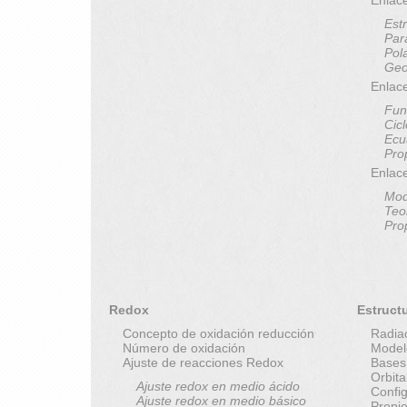
Est
Par
Pol
Geo
Enlace
Fun
Cic
Ecu
Pro
Enlac
Mod
Teo
Pro
Redox
Estruct
Concepto de oxidación reducción
Radia
Número de oxidación
Model
Ajuste de reacciones Redox
Bases
Orbit
Ajuste redox en medio ácido
Config
Ajuste redox en medio básico
Propi