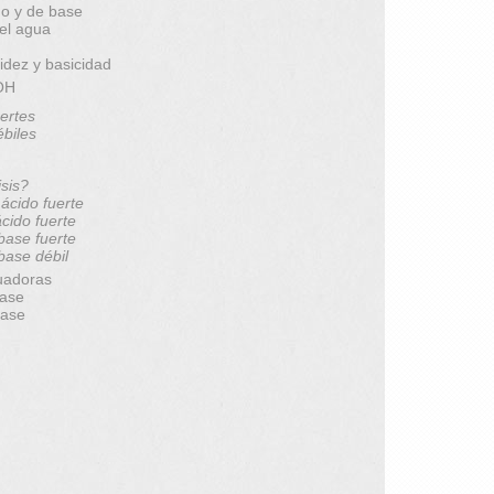
do y de base
del agua
idez y basicidad
pOH
ertes
ébiles
isis?
 ácido fuerte
ácido fuerte
 base fuerte
 base débil
uadoras
base
base