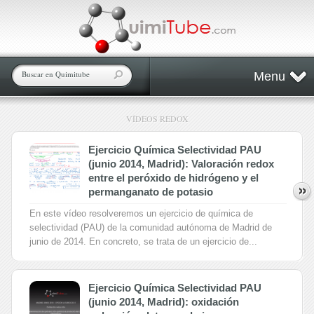
Menu
VÍDEOS REDOX
Ejercicio Química Selectividad PAU
(junio 2014, Madrid): Valoración redox
entre el peróxido de hidrógeno y el
permanganato de potasio
En este vídeo resolveremos un ejercicio de química de
selectividad (PAU) de la comunidad autónoma de Madrid de
junio de 2014. En concreto, se trata de un ejercicio de...
Ejercicio Química Selectividad PAU
(junio 2014, Madrid): oxidación