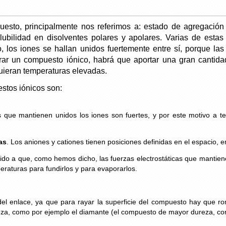
to, principalmente nos referimos a: estado de agregación 
 solubilidad en disolventes polares y apolares. Varias de est
, los iones se hallan unidos fuertemente entre sí, porque las 
orar un compuesto iónico, habrá que aportar una gran cantid
quieran temperaturas elevadas.
stos iónicos son:
s que mantienen unidos los iones son fuertes, y por este motivo a 
as
. Los aniones y cationes tienen posiciones definidas en el espacio, en 
ido a que, como hemos dicho, las fuerzas electrostáticas que mantiene
raturas para fundirlos y para evaporarlos.
del enlace, ya que para rayar la superficie del compuesto hay que ro
a, como por ejemplo el diamante (el compuesto de mayor dureza, con