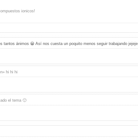
compuestos ionicos!
os tantos ánimos 😀 Así nos cuesta un poquito menos seguir trabajando jeje
» hi hi hi
cado el tema 🙂