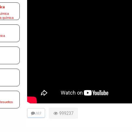
ica
uímica
a química
mica
Resueltos
103
999237