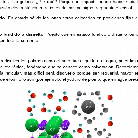
frente a los golpes. ¿Por qué? Porque un impacto puede hacer resba
sión electrostática entre iones del mismo signo fragmenta el cristal.
ido
. En estado sólido los iones están colocados en posiciones fijas 
o fundido o disuelto
. Puesto que en estado fundido o disuelto los i
nducir la corriente.
en disolventes polares como el amoníaco líquido o el agua, pues las
de la red iónica, fenómeno que se conoce como solvatación. Recorde
a reticular, más difícil será disolverlo porque ser requerirá mayor
e ellos no lo son (por ejemplo, el yoduro de plomo, que en agua prec