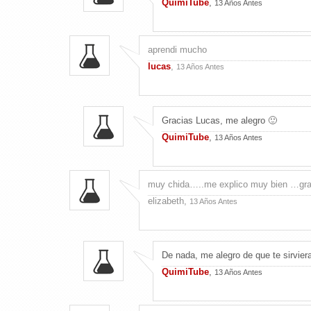
QuimiTube
,
13 Años Antes
aprendi mucho
lucas
,
13 Años Antes
Gracias Lucas, me alegro 🙂
QuimiTube
,
13 Años Antes
muy chida…..me explico muy bien …gra
elizabeth,
13 Años Antes
De nada, me alegro de que te sirvier
QuimiTube
,
13 Años Antes