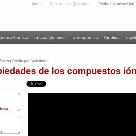
Inicio
Contacta con Quimitube
Política de privacidad
uctura Atómica
Enlace Químico
Termoquímica
Cinética
Equil
ónicos
Escrito por Quimitube
piedades de los compuestos ión
uímica
co