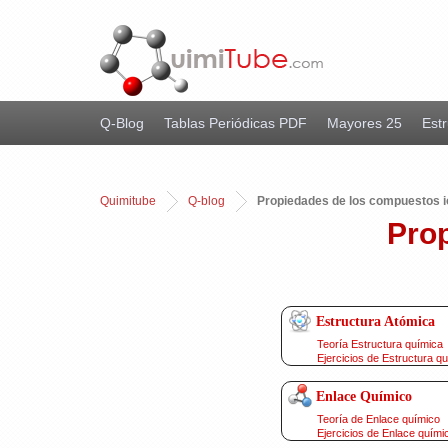
Q-Blog
Tablas Periódicas PDF
Mayores 25
Estr
Quimitube
Q-blog
Propiedades de los compuestos i
Pro
Estructura Atómica
Teoría Estructura química
Ejercicios de Estructura q
Enlace Químico
Teoría de Enlace químico
Ejercicios de Enlace quími