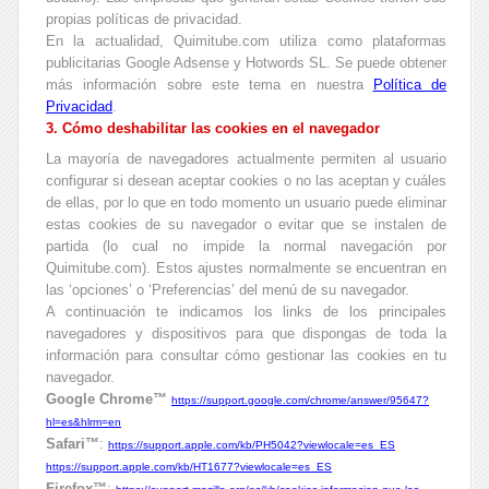
propias políticas de privacidad.
En la actualidad, Quimitube.com utiliza como plataformas
publicitarias Google Adsense y Hotwords SL. Se puede obtener
más información sobre este tema en nuestra
Política de
Privacidad
.
3. Cómo deshabilitar las cookies en el navegador
La mayoría de navegadores actualmente permiten al usuario
configurar si desean aceptar cookies o no las aceptan y cuáles
de ellas, por lo que en todo momento un usuario puede eliminar
estas cookies de su navegador o evitar que se instalen de
partida (lo cual no impide la normal navegación por
Quimitube.com). Estos ajustes normalmente se encuentran en
las ‘opciones’ o ‘Preferencias’ del menú de su navegador.
A continuación te indicamos los links de los principales
navegadores y dispositivos para que dispongas de toda la
información para consultar cómo gestionar las cookies en tu
navegador.
Google Chrome™
https://support.google.com/chrome/answer/95647?
hl=es&hlrm=en
Safari™
:
https://support.apple.com/kb/PH5042?viewlocale=es_ES
https://support.apple.com/kb/HT1677?viewlocale=es_ES
Firefox™
: