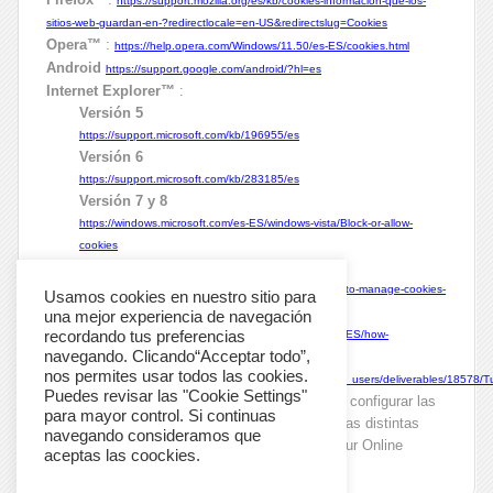
https://support.mozilla.org/es/kb/cookies-informacion-que-los-
sitios-web-guardan-en-?redirectlocale=en-US&redirectslug=Cookies
Opera™
:
https://help.opera.com/Windows/11.50/es-ES/cookies.html
Android
https://support.google.com/android/?hl=es
Internet Explorer™
:
Versión 5
https://support.microsoft.com/kb/196955/es
Versión 6
https://support.microsoft.com/kb/283185/es
Versión 7 y 8
https://windows.microsoft.com/es-ES/windows-vista/Block-or-allow-
cookies
Versión 9
https://windows.microsoft.com/es-ES/windows7/How-to-manage-cookies-
in-Internet-Explorer-9
Windows Phone:
https://www.windowsphone.com/es-ES/how-
Usamos cookies en nuestro sitio para
to/wp7/web/changing-privacy-and-other-browser-settings
una mejor experiencia de navegación
Blackberry:
https://docs.blackberry.com/en/smartphone_users/deliverables/18578
recordando tus preferencias
Para obtener información adicional sobre cómo configurar las
navegando. Clicando“Acceptar todo”,
Cookies detallada por proveedor o administrar las distintas
nos permites usar todos las cookies.
preferencias, se recomienda visitar el portal Your Online
Puedes revisar las "Cookie Settings"
Choices.
para mayor control. Si continuas
navegando consideramos que