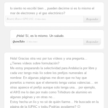
lo siento no escribí bien ., pueden decirme si es lo mismo el
mar de electrones y el gas electrónico?
Beatriz Bravo GPO.102,
Responder
12 Años Antes
¡Hola! Sí, es lo mismo. Un saludo.
QuimiTube
,
Responder
12 Años Antes
Hola! Gracias otra vez por tus vídeos y una pregunta…
¿Tienes vídeos sobre formulación?
Me estoy preparando la selectividad para Andalucía por libre y
cada vez tengo más lío sobre los prefijos numerales al
nombrar. En algunas páginas me dicen que no hay que
ponerlos a menos que el elemento tenga varias valencias… en
otras aparece el prefijo aunque solo tenga una… por ejemplo,
el AlH3 me lo dan por malo como Trihidruro de aluminio en
algunas páginas y en otras no…
Estoy hecha un lío y no sé de quién fiarme… He buscado en la
página de la IUPAC y todo¿Podrías ayudarme? 🙁