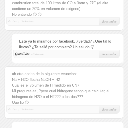
combustion total de 100 litros de CO a 3atm y 27C (el aire
contiene un 20% en volumen de oxigeno)
No entiendo 🙁 🙁
darliens,
Responder
13 Años Antes
Este ya lo miramos por facebook, ¿verdad? ¿Qué tal lo
llevas? ¿Te salió por completo? Un saludo 🙂
QuimiTube
,
Responder
13 Años Antes
ah otra cosita de la siguiente ecuacion:
Na + H2O flecha NaOH + H2
Cual es el volumen de H medido en CN?
Mi pregunta es, ?pero cual hidrogeno tengo que calcular, el
hidrogeno de H2O o el H2??? o los dos???
Que lio 🙁
darliens,
Responder
13 Años Antes