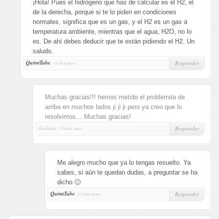
¡Hola! Pues el hidrógeno que has de calcular es el H2, el
de la derecha, porque si te lo piden en condiciones
normales, significa que es un gas, y el H2 es un gas a
temperatura ambiente, mientras que el agua, H2O, no lo
es. De ahí debes deducir que te están pidiendo el H2. Un
saludo.
QuimiTube
,
Responder
13 Años Antes
Muchas gracias!!! hemos metido el problemita de
arriba en muchos lados ji ji ji pero ya creo que lo
resolvimos… Muchas gracias!
darliens,
Responder
13 Años Antes
Me alegro mucho que ya lo tengas resuelto. Ya
sabes, si aún te quedan dudas, a preguntar se ha
dicho 🙂
QuimiTube
,
Responder
13 Años Antes