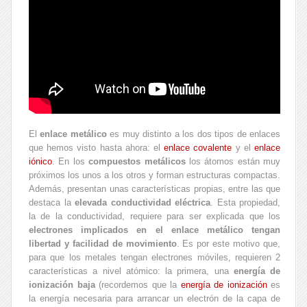
El
enlace metálico
es muy distinto a los dos tipos de enlaces
que hemos visto hasta ahora: el
enlace covalente
y el
enlace
iónico
. En los
compuestos metálicos
los átomos están muy
próximos los unos a los otros y forman estructuras compactas.
Además, presentan unas características propias, entre las que
destaca la
elevada conductividad eléctrica
. Esta propiedad,
la de la conductividad, requiere para ser explicada que los
electrones implicados en el enlace metálico tengan
libertad y facilidad de movimiento
. Es por este motivo que,
para que los metales tengan electrones móviles, requieren 2
características a nivel atómico: la primera, una
energía de
ionización baja
(recordemos que la
energía de ionización
es
la energía necesaria para arrancar un electrón de la capa de