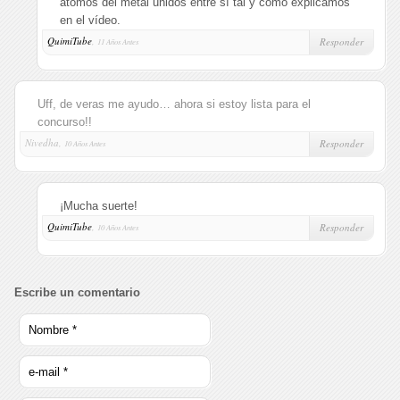
átomos del metal unidos entre sí tal y como explicamos
en el vídeo.
QuimiTube
,
Responder
11 Años Antes
Uff, de veras me ayudo… ahora si estoy lista para el
concurso!!
Nivedha,
Responder
10 Años Antes
¡Mucha suerte!
QuimiTube
,
Responder
10 Años Antes
Escribe un comentario