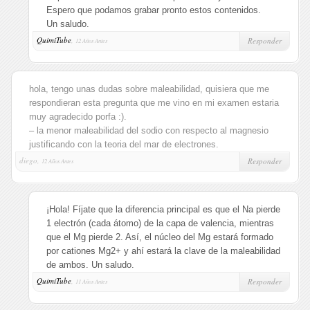
Espero que podamos grabar pronto estos contenidos.
Un saludo.
QuimiTube
,
Responder
12 Años Antes
hola, tengo unas dudas sobre maleabilidad, quisiera que me
respondieran esta pregunta que me vino en mi examen estaria
muy agradecido porfa :).
– la menor maleabilidad del sodio con respecto al magnesio
justificando con la teoria del mar de electrones.
diego,
Responder
12 Años Antes
¡Hola! Fíjate que la diferencia principal es que el Na pierde
1 electrón (cada átomo) de la capa de valencia, mientras
que el Mg pierde 2. Así, el núcleo del Mg estará formado
por cationes Mg2+ y ahí estará la clave de la maleabilidad
de ambos. Un saludo.
QuimiTube
,
Responder
11 Años Antes