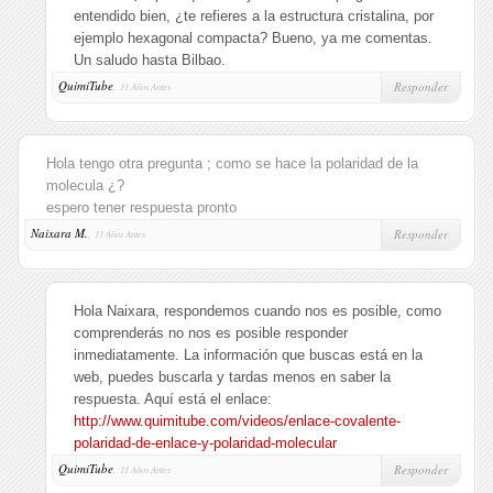
entendido bien, ¿te refieres a la estructura cristalina, por
ejemplo hexagonal compacta? Bueno, ya me comentas.
Un saludo hasta Bilbao.
QuimiTube
,
Responder
11 Años Antes
Hola tengo otra pregunta ; como se hace la polaridad de la
molecula ¿?
espero tener respuesta pronto
Naixara M.
,
Responder
11 Años Antes
Hola Naixara, respondemos cuando nos es posible, como
comprenderás no nos es posible responder
inmediatamente. La información que buscas está en la
web, puedes buscarla y tardas menos en saber la
respuesta. Aquí está el enlace:
http://www.quimitube.com/videos/enlace-covalente-
polaridad-de-enlace-y-polaridad-molecular
QuimiTube
,
Responder
11 Años Antes