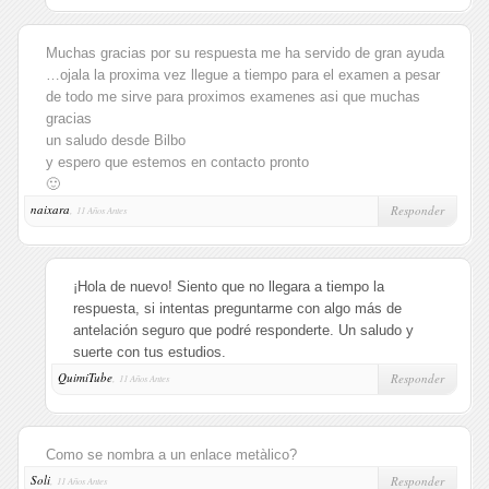
Muchas gracias por su respuesta me ha servido de gran ayuda
…ojala la proxima vez llegue a tiempo para el examen a pesar
de todo me sirve para proximos examenes asi que muchas
gracias
un saludo desde Bilbo
y espero que estemos en contacto pronto
🙂
naixara
,
Responder
11 Años Antes
¡Hola de nuevo! Siento que no llegara a tiempo la
respuesta, si intentas preguntarme con algo más de
antelación seguro que podré responderte. Un saludo y
suerte con tus estudios.
QuimiTube
,
Responder
11 Años Antes
Como se nombra a un enlace metàlico?
Soli
,
Responder
11 Años Antes