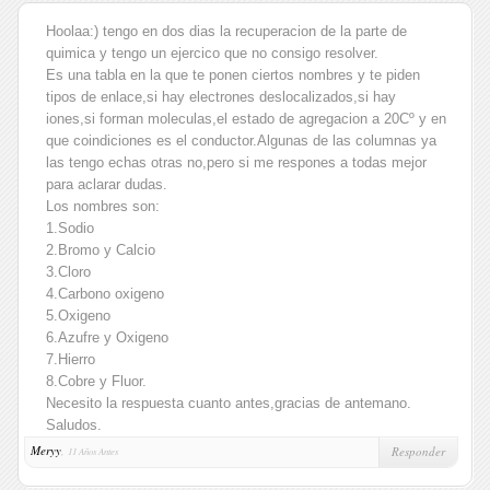
Hoolaa:) tengo en dos dias la recuperacion de la parte de
quimica y tengo un ejercico que no consigo resolver.
Es una tabla en la que te ponen ciertos nombres y te piden
tipos de enlace,si hay electrones deslocalizados,si hay
iones,si forman moleculas,el estado de agregacion a 20Cº y en
que coindiciones es el conductor.Algunas de las columnas ya
las tengo echas otras no,pero si me respones a todas mejor
para aclarar dudas.
Los nombres son:
1.Sodio
2.Bromo y Calcio
3.Cloro
4.Carbono oxigeno
5.Oxigeno
6.Azufre y Oxigeno
7.Hierro
8.Cobre y Fluor.
Necesito la respuesta cuanto antes,gracias de antemano.
Saludos.
Meryy
,
Responder
11 Años Antes