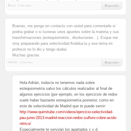
Rocío,
Responder
12 Años Antes
Buenas, me pongo en contacto con usted para comentarle si
podria grabar o si tuvieras unos apuntes sobre la materia y sus
transformaciones (estequiometria , disoluciones…). Esque me
stoy preparando para selectividad Andalucía y ese tema mi
profesor no lo dio y tengo dudas.
Muchas gracias.
Adrián,
Responder
12 Años Antes
Hola Adrián, todavía no tenemos nada sobre
estequiometría salvo los cálculos realizados al final de
algunos ejercicios (por ejemplo, en los ejercicios de redox
suele haber bastante estequiometría posterior, como en
este de selectividad de Madrid que te puede servir:
http://www.quimitube.com/videos/ejercicio-selectividad-
pau-junio-2013-madrid-reaccion-redox-sulfuro-cobre-acido-
nitrico/
Especialmente te servirán los apartados c y d.