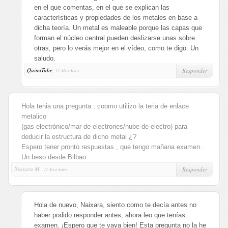
en el que comentas, en el que se explican las
características y propiedades de los metales en base a
dicha teoría. Un metal es maleable porque las capas que
forman el núcleo central pueden deslizarse unas sobre
otras, pero lo verás mejor en el vídeo, como te digo. Un
saludo.
QuimiTube
,
Responder
11 Años Antes
Hola tenia una pregunta ; coomo utilizo la teria de enlace
metalico
(gas electrónico/mar de electrones/nube de electro) para
deducir la estructura de dicho metal ¿?
Espero tener pronto respuestas , que tengo mañana examen.
Un beso desde Bilbao
Naixara M.,
Responder
11 Años Antes
Hola de nuevo, Naixara, siento como te decía antes no
haber podido responder antes, ahora leo que tenías
examen. ¡Espero que te vaya bien! Esta pregunta no la he