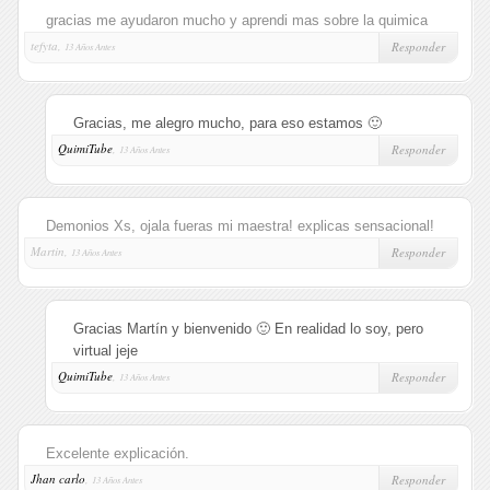
gracias me ayudaron mucho y aprendi mas sobre la quimica
tefyta,
Responder
13 Años Antes
Gracias, me alegro mucho, para eso estamos 🙂
QuimiTube
,
Responder
13 Años Antes
Demonios Xs, ojala fueras mi maestra! explicas sensacional!
Martin,
Responder
13 Años Antes
Gracias Martín y bienvenido 🙂 En realidad lo soy, pero
virtual jeje
QuimiTube
,
Responder
13 Años Antes
Excelente explicación.
Jhan carlo
,
Responder
13 Años Antes