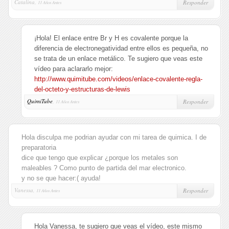
Catalina,
Responder
11 Años Antes
¡Hola! El enlace entre Br y H es covalente porque la
diferencia de electronegatividad entre ellos es pequeña, no
se trata de un enlace metálico. Te sugiero que veas este
vídeo para aclararlo mejor:
http://www.quimitube.com/videos/enlace-covalente-regla-
del-octeto-y-estructuras-de-lewis
QuimiTube
,
Responder
11 Años Antes
Hola disculpa me podrian ayudar con mi tarea de quimica. I de
preparatoria
dice que tengo que explicar ¿porque los metales son
maleables ? Como punto de partida del mar electronico.
y no se que hacer:( ayuda!
Vanessa,
Responder
11 Años Antes
Hola Vanessa, te sugiero que veas el vídeo, este mismo