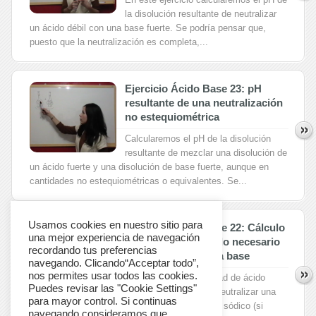
la disolución resultante de neutralizar
un ácido débil con una base fuerte. Se podría pensar que,
puesto que la neutralización es completa,...
Ejercicio Ácido Base 23: pH
resultante de una neutralización
no estequiométrica
Calcularemos el pH de la disolución
resultante de mezclar una disolución de
un ácido fuerte y una disolución de base fuerte, aunque en
cantidades no estequiométricas o equivalentes. Se...
Usamos cookies en nuestro sitio para
Ejercicio Ácido Base 22: Cálculo
una mejor experiencia de navegación
del volumen de ácido necesario
recordando tus preferencias
para neutralizar una base
navegando. Clicando“Acceptar todo”,
nos permites usar todos las cookies.
Calcularemos la cantidad de ácido
Puedes revisar las "Cookie Settings"
nítrico necesaria para neutralizar una
para mayor control. Si continuas
determinada cantidad de base fuerte, hidróxido sódico (si
navegando consideramos que