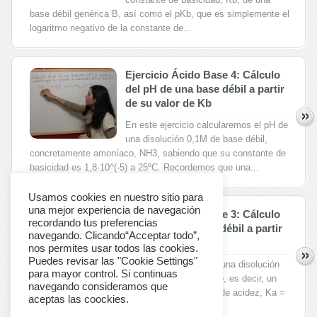
base débil genérica B, así como el pKb, que es simplemente el
logaritmo negativo de la constante de...
Ejercicio Ácido Base 4: Cálculo
del pH de una base débil a partir
de su valor de Kb
En este ejercicio calcularemos el pH de
una disolución 0,1M de base débil,
concretamente amoníaco, NH3, sabiendo que su constante de
basicidad es 1,8·10^(-5) a 25ºC. Recordemos que una...
Usamos cookies en nuestro sitio para
una mejor experiencia de navegación
Ejercicio Ácido Base 3: Cálculo
recordando tus preferencias
del pH de un ácido débil a partir
navegando. Clicando“Acceptar todo”,
del valor de Ka
nos permites usar todos las cookies.
Puedes revisar las "Cookie Settings"
Calcularemos el pH de una disolución
para mayor control. Si continuas
0,05 M de ácido acético, es decir, un
navegando consideramos que
ácido débil, sabiendo el valor de su constante de acidez, Ka =
aceptas las coockies.
1,79·10^(-5). Recordemos que...