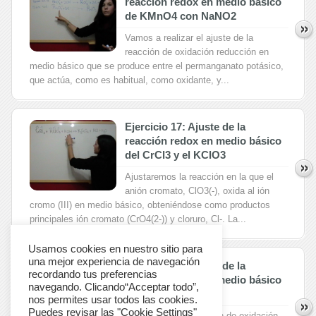
reacción redox en medio básico
de KMnO4 con NaNO2
Vamos a realizar el ajuste de la
reacción de oxidación reducción en
medio básico que se produce entre el permanganato potásico,
que actúa, como es habitual, como oxidante, y...
Ejercicio 17: Ajuste de la
reacción redox en medio básico
del CrCl3 y el KClO3
Ajustaremos la reacción en la que el
anión cromato, ClO3(-), oxida al ión
cromo (III) en medio básico, obteniéndose como productos
principales ión cromato (CrO4(2-)) y cloruro, Cl-. La...
Usamos cookies en nuestro sitio para
una mejor experiencia de navegación
Ejercicio 16: Ajuste de la
recordando tus preferencias
reacción redox en medio básico
navegando. Clicando“Acceptar todo”,
de KNO3 con Al
nos permites usar todos las cookies.
Puedes revisar las "Cookie Settings"
Ajustaremos la reacción de oxidación