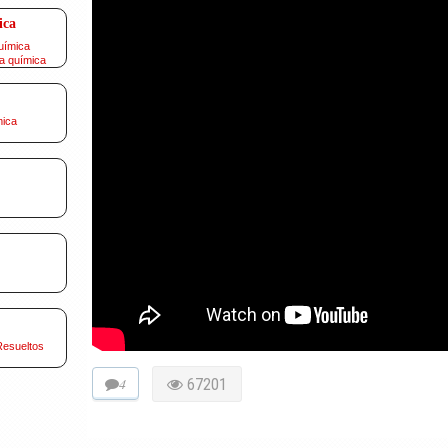
ica
uímica
a química
mica
Resueltos
4
67201