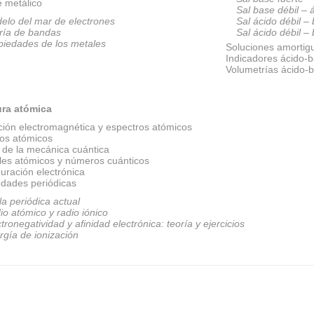
e metálico
Sal base débil – 
elo del mar de electrones
Sal ácido débil –
ría de bandas
Sal ácido débil –
piedades de los metales
Soluciones amortig
Indicadores ácido-
Volumetrías ácido-
ura atómica
ción electromagnética y espectros atómicos
os atómicos
 de la mecánica cuántica
ales atómicos y números cuánticos
uración electrónica
edades periódicas
la periódica actual
io atómico y radio iónico
tronegatividad y afinidad electrónica: teoría y ejercicios
rgía de ionización