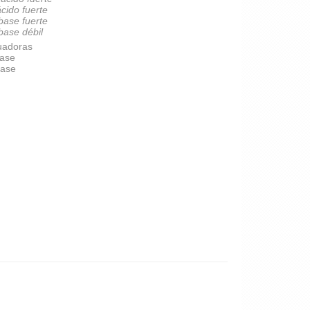
ácido fuerte
 base fuerte
 base débil
uadoras
base
base