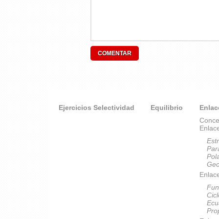
Ejercicios Selectividad
Equilibrio
Enlac
Conce
Enlac
Est
Par
Pol
Geo
Enlace
Fun
Cic
Ecu
Pro