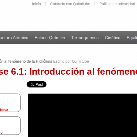
Inicio
Contacta con Quimitube
Política de privacidad
uctura Atómica
Enlace Químico
Termoquímica
Cinética
Equil
ón al fenómeno de la Hidrólisis
Escrito por Quimitube
e 6.1: Introducción al fenómeno
uímica
co