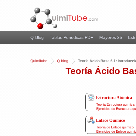
Q-Blog
Tablas Periódicas PDF
Mayores 25
Estr
Quimitube
Q-blog
Teoría Ácido Base 6.1: Introducci
Teoría Ácido Bas
Estructura Atómica
Teoría Estructura química
Ejercicios de Estructura q
Enlace Químico
Teoría de Enlace químico
Ejercicios de Enlace quími