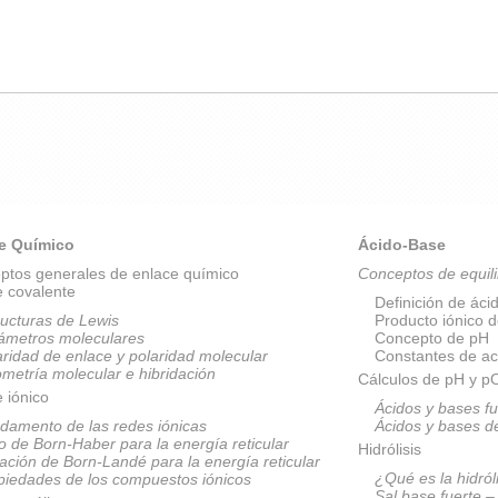
e Químico
Ácido-Base
ptos generales de enlace químico
Conceptos de equili
e covalente
Definición de áci
ructuras de Lewis
Producto iónico 
ámetros moleculares
Concepto de pH
aridad de enlace y polaridad molecular
Constantes de ac
metría molecular e hibridación
Cálculos de pH y 
 iónico
Ácidos y bases fu
damento de las redes iónicas
Ácidos y bases d
lo de Born-Haber para la energía reticular
Hidrólisis
ación de Born-Landé para la energía reticular
¿Qué es la hidról
piedades de los compuestos iónicos
Sal base fuerte –