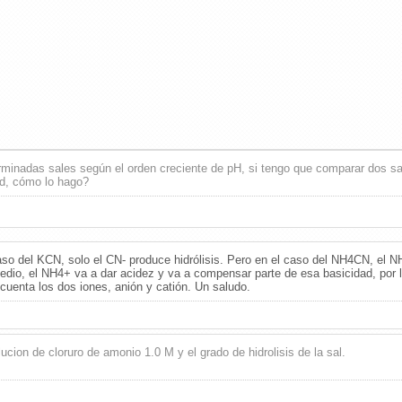
terminadas sales según el orden creciente de pH, si tengo que comparar dos
ad, cómo lo hago?
aso del KCN, solo el CN- produce hidrólisis. Pero en el caso del NH4CN, el N
medio, el NH4+ va a dar acidez y va a compensar parte de esa basicidad, por
uenta los dos iones, anión y catión. Un saludo.
cion de cloruro de amonio 1.0 M y el grado de hidrolisis de la sal.