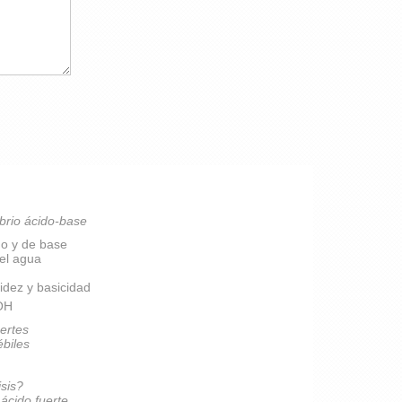
brio ácido-base
do y de base
del agua
idez y basicidad
pOH
ertes
ébiles
isis?
 ácido fuerte