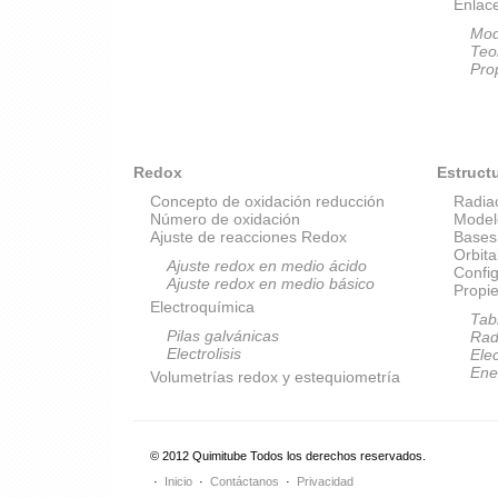
Enlac
Mod
Teo
Pro
Redox
Estruct
Concepto de oxidación reducción
Radia
Número de oxidación
Model
Ajuste de reacciones Redox
Bases
Orbit
Ajuste redox en medio ácido
Config
Ajuste redox en medio básico
Propi
Electroquímica
Tab
Pilas galvánicas
Rad
Electrolisis
Elec
Ene
Volumetrías redox y estequiometría
© 2012 Quimitube Todos los derechos reservados.
Inicio
Contáctanos
Privacidad