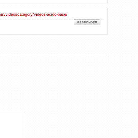
om/videoscategory/videos-acido-base/
RESPONDER