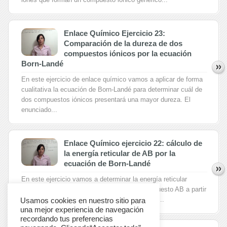
Enlace Químico Ejercicio 23:
Comparación de la dureza de dos
compuestos iónicos por la ecuación
Born-Landé
En este ejercicio de enlace químico vamos a aplicar de forma
cualitativa la ecuación de Born-Landé para determinar cuál de
dos compuestos iónicos presentará una mayor dureza. El
enunciado...
Enlace Químico ejercicio 22: cálculo de
la energía reticular de AB por la
ecuación de Born-Landé
En este ejercicio vamos a determinar la energía reticular
desprendida cuando se forma un mol de compuesto AB a partir
de sus iones A(2+) y B(2-) en estado gaseoso,...
Usamos cookies en nuestro sitio para
una mejor experiencia de navegación
recordando tus preferencias