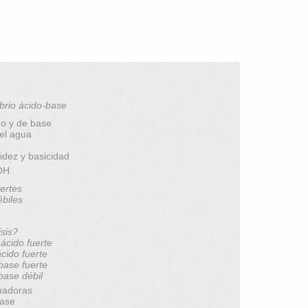
brio ácido-base
do y de base
del agua
idez y basicidad
pOH
ertes
ébiles
isis?
 ácido fuerte
ácido fuerte
 base fuerte
 base débil
uadoras
base