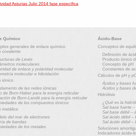
idad Asturias Julio 2014 fase específica
e Químico
Ácido-Base
ptos generales de enlace químico
Conceptos de equili
e covalente
Definición de áci
ructuras de Lewis
Producto iónico 
ámetros moleculares
Concepto de pH
aridad de enlace y polaridad molecular
Constantes de ac
metría molecular e hibridación
Cálculos de pH y 
 iónico
Ácidos y bases fu
damento de las redes iónicas
Ácidos y bases d
lo de Born-Haber para la energía reticular
Hidrólisis
ación de Born-Landé para la energía reticular
¿Qué es la hidról
piedades de los compuestos iónicos
Sal base fuerte –
e metálico
Sal base débil – 
elo del mar de electrones
Sal ácido débil –
ría de bandas
Sal ácido débil –
piedades de los metales
Soluciones amortig
Indicadores ácido-