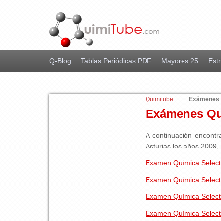
Q-Blog
Tablas Periódicas PDF
Mayores 25
Estr
Quimitube
Exámenes Q
Exámenes Quí
A continuación encont
Asturias los años 2009, 
Examen Química Selecti
Examen Química Selectiv
Examen Química Selecti
Examen Química Selectiv