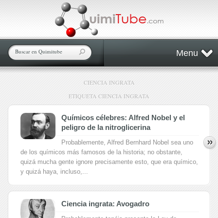
Menu
CIENCIA INGRATA
ETIQUETA CIENCIA INGRATA
Químicos célebres: Alfred Nobel y el
peligro de la nitroglicerina
Probablemente, Alfred Bernhard Nobel sea uno
de los químicos más famosos de la historia; no obstante,
quizá mucha gente ignore precisamente esto, que era químico,
y quizá haya, incluso,...
Ciencia ingrata: Avogadro