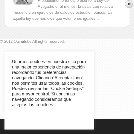
Probablemente tenéis presente la Ley de
Avogadro o, al menos, la usáis con relativa
frecuencia en ejercicios de cálculos estequiométricos. Es
aquella ley que nos dice que volúmenes iguales...
© 2012 Quimitube All rights reserved.
Usamos cookies en nuestro sitio para
una mejor experiencia de navegación
recordando tus preferencias
navegando. Clicando“Acceptar todo”,
nos permites usar todos las cookies.
Puedes revisar las "Cookie Settings"
para mayor control. Si continuas
navegando consideramos que
aceptas las coockies.
Cookie Settings
Accept