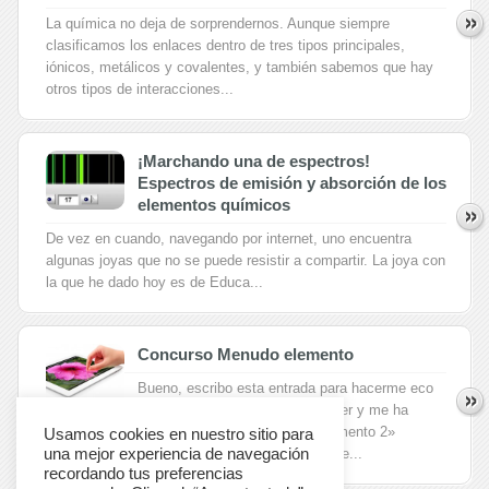
La química no deja de sorprendernos. Aunque siempre
clasificamos los enlaces dentro de tres tipos principales,
iónicos, metálicos y covalentes, y también sabemos que hay
otros tipos de interacciones...
¡Marchando una de espectros!
Espectros de emisión y absorción de los
elementos químicos
De vez en cuando, navegando por internet, uno encuentra
algunas joyas que no se puede resistir a compartir. La joya con
la que he dado hoy es de Educa...
Concurso Menudo elemento
Bueno, escribo esta entrada para hacerme eco
de un concurso que descubrí ayer y me ha
parecido estupendo, el concurso «Menudo elemento 2»
Usamos cookies en nuestro sitio para
una mejor experiencia de navegación
organizado por ANQUE (Asociación Nacional de...
recordando tus preferencias