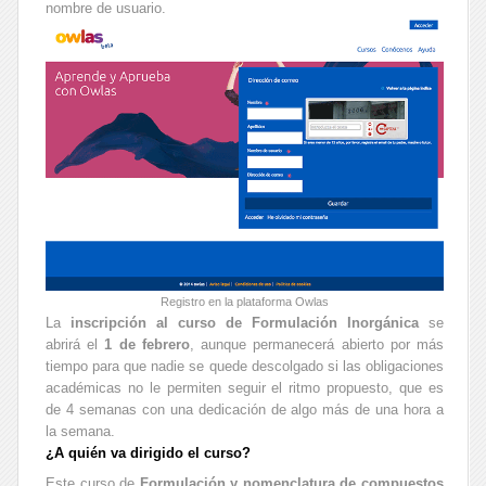
nombre de usuario.
Registro en la plataforma Owlas
La
inscripción al curso de Formulación Inorgánica
se
abrirá el
1 de febrero
, aunque permanecerá abierto por más
tiempo para que nadie se quede descolgado si las obligaciones
académicas no le permiten seguir el ritmo propuesto, que es
de 4 semanas con una dedicación de algo más de una hora a
la semana.
¿A quién va dirigido el curso?
Este curso de
Formulación y nomenclatura de compuestos