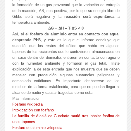
la formación de un gas provocará que la variación de entropía
de la reacción, ΔS, sea positiva, por lo que su energía libre de
Gibbs será negativa y la
reacción será espontánea
a
temperatura ambiente:
ΔG = ΔH – T·ΔS < 0
Así,
si el fosfuro de aluminio entra en contacto con agua,
desprende PH
3
, y esto es lo que el informe concluye que
sucedió, que los restos del sólido que había en algunos
tapones de los recipientes que lo contuvieron, almacenados en
un saco dentro del domicilio, entraron en contacto con agua o
con la humedad ambiente y formaron el gas letal. Triste
explicación la de esta entrada que nos muestra que se deben
manejar con precaución algunas sustancias peligrosas y
demasiado cotidianas. Es importante deshacerse de los
residuos de la forma establecida, para que no puedan llegar al
alcance de nadie y causar tragedias como esta.
Más información:
Fosfano wikipedia
Intoxicación con fosfano
La familia de Alcalá de Guadaría murió tras inhalar fosfina de
unos tapones
Fosfuro de aluminio wikipedia