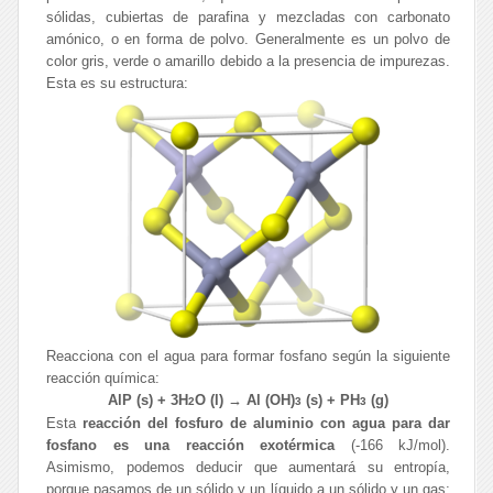
sólidas, cubiertas de parafina y mezcladas con carbonato
amónico, o en forma de polvo. Generalmente es un polvo de
color gris, verde o amarillo debido a la presencia de impurezas.
Esta es su estructura:
Reacciona con el agua para formar fosfano según la siguiente
reacción química:
AlP (s) + 3H
O (l) → Al (OH)
(s) + PH
(g)
2
3
3
Esta
reacción del fosfuro de aluminio con agua para dar
fosfano es una reacción exotérmica
(-166 kJ/mol).
Asimismo, podemos deducir que aumentará su entropía,
porque pasamos de un sólido y un líquido a un sólido y un gas;