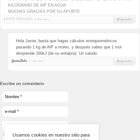
KILOGRANO DE AlP EN AGUA.
MUCHAS GRACIAS POR SU APORTE.
JAVIER DELGADO,
Responder
12 Años Antes
Hola Javier, basta que hagas cálculos estequiométricos
pasando 1 kg de AlP a moles, y después sabes que 1 mol
desprende 166kJ (de su entalpía). Un saludo.
QuimiTube
,
Responder
11 Años Antes
Escribe un comentario