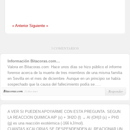
« Anterior
Siguiente »
3 COMENTARIOS
Información Bitacoras.com…
Valora en Bitacoras.com: Hace unos días se hizo público el informe
forense acerca de la muerte de tres miembros de una misma familia
en Sevilla en el mes de diciembre. Aunque en un principio se había
sospechado que la causa del fallecimiento podía se…..
Bitacoras.com
,
Responder
12 Años Antes
A VER SI PUEDEN APOYARME CON ESTA PREGUNTA. SEGUN
LA REACCION QUIMICA AlP (s) + 3H2O (l) → Al (OH)3 (s) + PH3
(g) es una reacción exotérmica (-166 kJ/mol).
CUANTAS KCALORIAS SE DESPENDENDEN AL REACIONAR UN