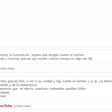
s
ecéis la nominación, espero que tengáis suerte el viernes.
do y muchas gracias por invertir vuestro tiempo en algo tan útil.
3 Años Antes
has gracias Ana, a ver si es verdad y hay suerte el viernes y si no, ya hemo
iente y de la experiencia.
eramos que, en efecto, nuestros contenidos resulten útiles.
saludo,
rmen
imiTube
,
13 Años Antes