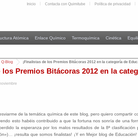
Inicio
Contacta con Quimitube
Política de privacidad
uctura Atómica
Enlace Químico
Termoquímica
Cinética
Equil
Q-Blog
¡Finalistas de los Premios Bitácoras 2012 en la categoría de Educ
e los Premios Bitácoras 2012 en la cate
 noviembre
esviarme de la temática química de este blog, pero quiero compartir co
eyendo esto habéis contribuido a que la fortuna nos sonría de una f
erdido la esperanza por los malos resultados de la 8ª clasificación 
ón»)… ¡resulta que somos finalistas! ¡Y en Mejor blog de Educación!