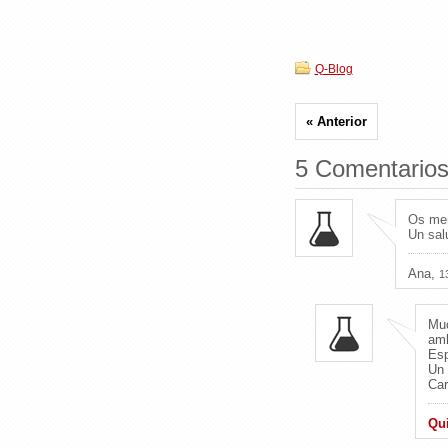
Q-Blog
« Anterior
5 Comentario
Os mer
Un salu
Ana,
1
Muc
amb
Esp
Un 
Ca
Qu