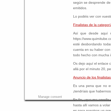
según se desprende de l
emitidos.
Lo podéis ver con vuest
Finalistas de la catego
Así que desde aquí n
https://www.quimitube.c
esté desbordando todas
cuenta en su haber con 
todo hecho con mucha il
Os dejo aquí el enlace 
allá por el minuto 20, p
Anuncio de los finalist
Es una pena que no esp
¡tendríais que habernos
Manage consent
En fin, ¡que me enroll
hasta allí vamos a volar
es para nosotros un pr