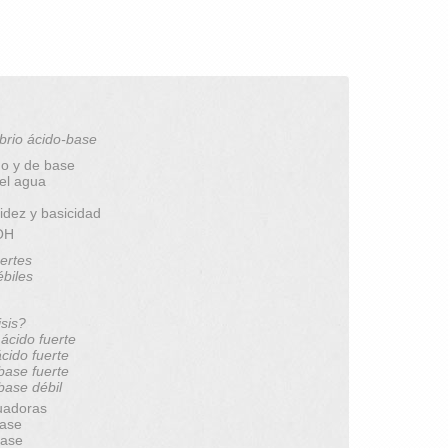
brio ácido-base
do y de base
del agua
idez y basicidad
pOH
ertes
ébiles
isis?
 ácido fuerte
ácido fuerte
 base fuerte
 base débil
uadoras
base
base