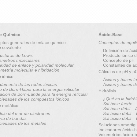
e Químico
Ácido-Base
ptos generales de enlace químico
Conceptos de equili
e covalente
Definición de áci
ructuras de Lewis
Producto iónico 
ámetros moleculares
Concepto de pH
aridad de enlace y polaridad molecular
Constantes de ac
metría molecular e hibridación
Cálculos de pH y 
 iónico
Ácidos y bases fu
damento de las redes iónicas
Ácidos y bases d
lo de Born-Haber para la energía reticular
Hidrólisis
ación de Born-Landé para la energía reticular
¿Qué es la hidról
piedades de los compuestos iónicos
Sal base fuerte –
e metálico
Sal base débil – 
elo del mar de electrones
Sal ácido débil –
ría de bandas
Sal ácido débil –
piedades de los metales
Soluciones amortig
Indicadores ácido-
Volumetrías ácido-