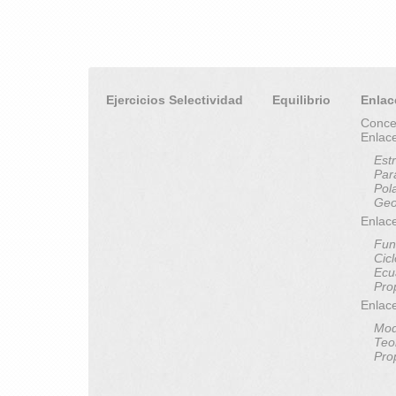
Ejercicios Selectividad
Equilibrio
Enlac
Conce
Enlac
Est
Par
Pol
Geo
Enlace
Fun
Cic
Ecu
Pro
Enlac
Mod
Teo
Pro