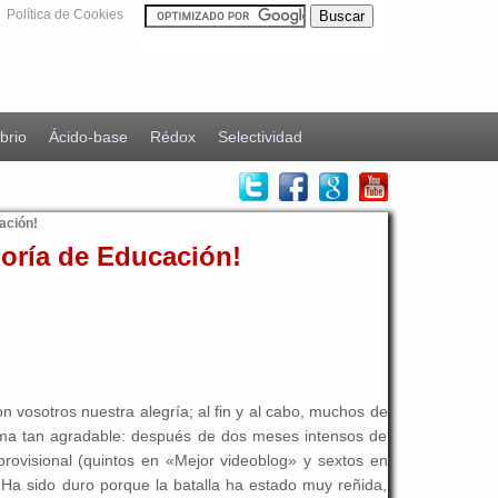
Política de Cookies
ibrio
Ácido-base
Rédox
Selectividad
ación!
goría de Educación!
n vosotros nuestra alegría; al fin y al cabo, muchos de
orma tan agradable: después de dos meses intensos de
provisional (quintos en «Mejor videoblog» y sextos en
 Ha sido duro porque la batalla ha estado muy reñida,