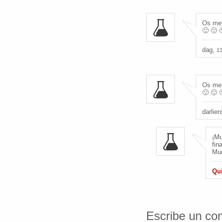
Os mere
🙂 🙂 
dag,
13
Os mere
🙂 🙂 
darlie
¡Mu
fin
Muc
Qu
Escribe un co