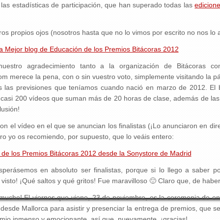
as estadísticas de participación, que han superado todas las
edicione
ros propios ojos (nosotros hasta que no lo vimos por escrito no nos
ría Mejor blog de Educación de los Premios Bitácoras 2012
uestro agradecimiento tanto a la organización de Bitácoras c
om merece la pena, con o sin vuestro voto, simplemente visitando la 
 las previsiones que teníamos cuando nació en marzo de 2012. El 
casi 200 vídeos que suman más de 20 horas de clase, además de las en
usión!
con el vídeo en el que se anuncian los finalistas (¡Lo anunciaron en d
ero yo os recomiendo, por supuesto, que lo veáis entero:
as de los Premios Bitácoras 2012 desde la Sonystore de Madrid
erásemos en absoluto ser finalistas, porque si lo llego a saber 
 visto! ¡Qué saltos y qué gritos! Fue maravilloso 🙂 Claro que, de hab
o mucho! El viernes que viene, 23 de noviembre, es la ceremonia de 
 desde Mallorca para asistir y presenciar la entrega de premios, que se
emio inmenso y emocionante, así que, nuevamente, ¡gracias!