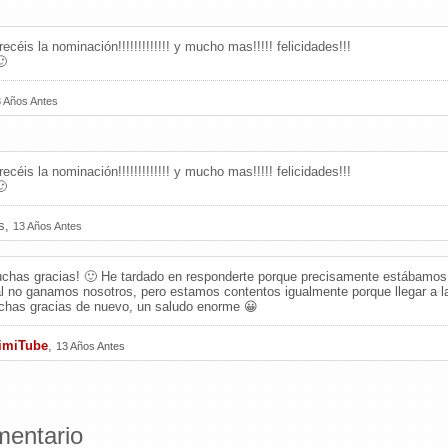
céis la nominación!!!!!!!!!!!!! y mucho mas!!!!! felicidades!!!
🙂
 Años Antes
céis la nominación!!!!!!!!!!!!! y mucho mas!!!!! felicidades!!!
🙂
ns,
13 Años Antes
chas gracias! 🙂 He tardado en responderte porque precisamente estábamos de
al no ganamos nosotros, pero estamos contentos igualmente porque llegar a la
has gracias de nuevo, un saludo enorme 😀
imiTube
,
13 Años Antes
mentario