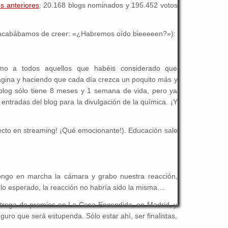
s anteriores
: 20.168 blogs nominados y 195.452 votos
 lo acabábamos de creer: «¿Habremos oído bieeeeen?»):
omo a todos aquellos que habéis considerado que
página y haciendo que cada día crezca un poquito más y
blog sólo tiene 8 meses y 1 semana de vida, pero ya
tradas del blog para la divulgación de la química. ¡Y
irecto en streaming! ¡Qué emocionante!). Educación sale
pongo en marcha la cámara y grabo nuestra reacción,
erlo esperado, la reacción no habría sido la misma…
entrega de premios en La Casa Encendida, en Madrid, y
guro que será estupenda. Sólo estar ahí, ser finalistas,