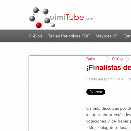
Q-Blog
Tablas Periódicas PDF
Mayores 25
Estr
Quimitube
Q-blog
¡Finalistas d
Escrito por Quimitube el 17
Os pido disculpas por d
los que ahora estáis l
votaciones y de haber p
«Mejor blog de educaci