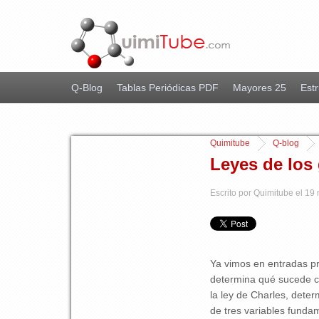
Q-Blog
Tablas Periódicas PDF
Mayores 25
Estr
Quimitube
Q-blog
Leyes de los 
Escrito por Quimitube el 19
Ya vimos en entradas pre
determina qué sucede c
la ley de Charles, dete
de tres variables fundam