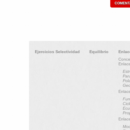
Ejercicios Selectividad
Equilibrio
Enlac
Conce
Enlac
Est
Par
Pol
Geo
Enlace
Fun
Cic
Ecu
Pro
Enlac
Mod