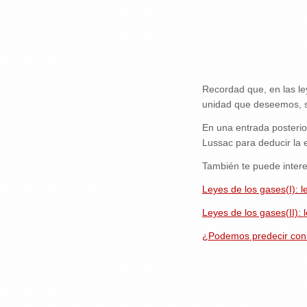
Recordad que, en las le
unidad que deseemos, s
En una entrada posterior
Lussac para deducir la 
También te puede intere
Leyes de los gases(I): l
Leyes de los gases(II): 
¿Podemos predecir con c