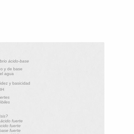
brio ácido-base
do y de base
del agua
idez y basicidad
pOH
ertes
ébiles
isis?
 ácido fuerte
ácido fuerte
 base fuerte