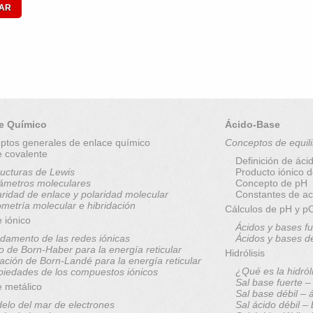
e Químico
Ácido-Base
ptos generales de enlace químico
Conceptos de equili
e covalente
Definición de áci
ructuras de Lewis
Producto iónico 
ámetros moleculares
Concepto de pH
aridad de enlace y polaridad molecular
Constantes de ac
metría molecular e hibridación
Cálculos de pH y 
 iónico
Ácidos y bases fu
damento de las redes iónicas
Ácidos y bases d
lo de Born-Haber para la energía reticular
Hidrólisis
ación de Born-Landé para la energía reticular
¿Qué es la hidról
piedades de los compuestos iónicos
Sal base fuerte –
e metálico
Sal base débil – 
elo del mar de electrones
Sal ácido débil –