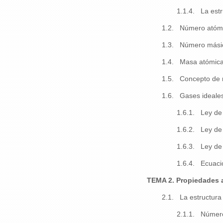
1.1.4. La estr
1.2. Número atóm
1.3. Número másic
1.4. Masa atómica
1.5. Concepto de 
1.6. Gases ideales
1.6.1. Ley de 
1.6.2. Ley de
1.6.3. Ley de
1.6.4. Ecuació
TEMA 2. Propiedades 
2.1. La estructura 
2.1.1. Número