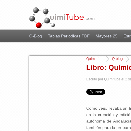
Q-Blog
Tablas Periódicas PDF
Mayores 25
Estr
Quimitube
Q-blog
Libro: Quími
Escrito por Quimitube el 2 
Como veis, llevaba un t
en la creación y edic
autónoma de Andalucí
también para la prepar