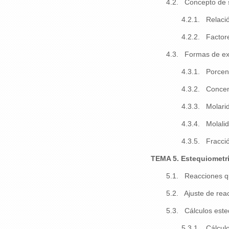
4.2. Concepto de so
4.2.1. Relación
4.2.2. Factore
4.3. Formas de exp
4.3.1. Porcen
4.3.2. Concen
4.3.3. Molari
4.3.4. Molali
4.3.5. Fracci
TEMA 5. Estequiometrí
5.1. Reacciones q
5.2. Ajuste de rea
5.3. Cálculos este
5.3.1. Cálculo