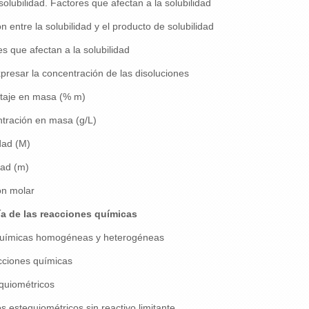
lubilidad. Factores que afectan a la solubilidad
 entre la solubilidad y el producto de solubilidad
s que afectan a la solubilidad
resar la concentración de las disoluciones
taje en masa (% m)
tración en masa (g/L)
dad (M)
dad (m)
ón molar
a de las reacciones químicas
uímicas homogéneas y heterogéneas
cciones químicas
quiométricos
s estequiométricos sin reactivo limitante