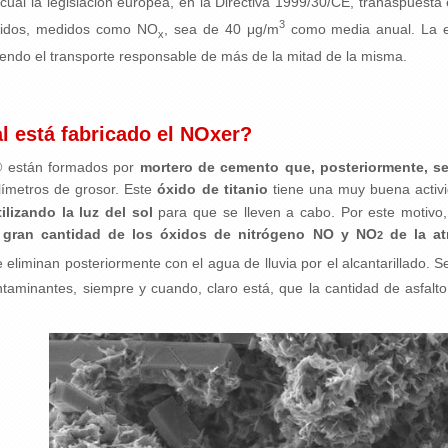
 cual la legislación europea, en la Directiva 1999/30/CE, tranaspuesta
3
óxidos, medidos como NO
, sea de 40 μg/m
como media anual. La em
x
endo el transporte responsable de más de la mitad de la misma.
l está fabricado el NOxer?
® están formados por
mortero de cemento que, posteriormente, se 
límetros de grosor. Este
óxido de titanio
tiene una muy buena acti
tilizando la luz del sol
para que se lleven a cabo. Por este motivo, 
r gran cantidad de los óxidos de nitrógeno NO y NO
de la at
2
eliminan posteriormente con el agua de lluvia por el alcantarillado. 
taminantes, siempre y cuando, claro está, que la cantidad de asfalt