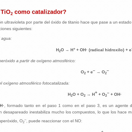
 TiO
como catalizador?
2
n ultravioleta por parte del óxido de titanio hace que pase a un estad
ciones siguientes:
l agua:
+
H
O → H
+ OH· (radical hidroxilo) + e
2
eróxido a partir de oxígeno atmosférico:
–
–
O
+ e
→ O
2
2
l oxígeno atmosférico fotocatalizada:
+
–
H
O + O
→ H
+ O
+ OH·
2
2
2
OH·
, formado tanto en el paso 1 como en el paso 3, es un agente
n desapareado inestabiliza mucho los compuestos, lo que los hace má
–
uperóxido, O
, puede reaccionar con el NO:
2