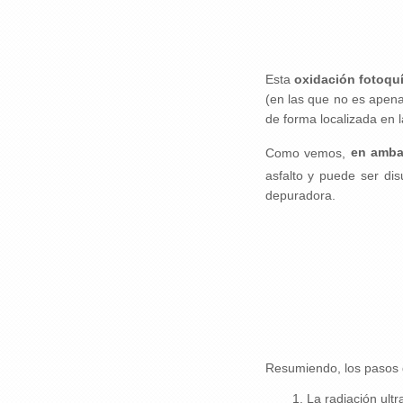
Esta
oxidación fotoquí
(en las que no es apena
de forma localizada en la
Como vemos,
en amba
asfalto y puede ser dis
depuradora.
Resumiendo, los pasos 
1. La radiación ultr