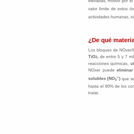
elevadas, motivo por el
valor límite de estos 
actividades humanas, si
¿De qué materia
Los bloques de NOxer
TiO
,
de entre 5 y 7 mi
2
reacciones químicas,
u
NOxer puede
elimina
–
solubles (NO
)
que se 
3
hasta el 90% de los con
tratar.