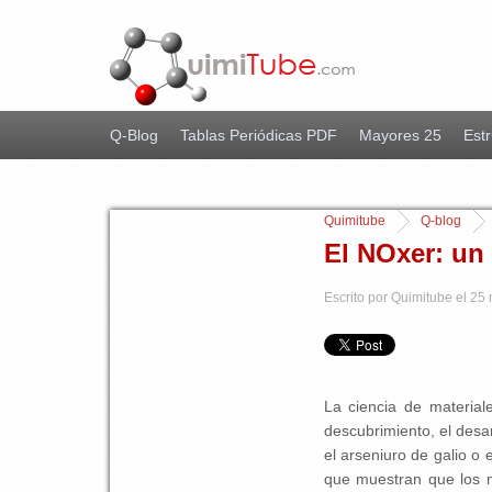
Q-Blog
Tablas Periódicas PDF
Mayores 25
Estr
Quimitube
Q-blog
El NOxer: un
Escrito por Quimitube el 25
La ciencia de materia
descubrimiento, el desa
el arseniuro de galio o
que muestran que los m