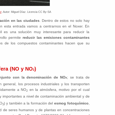
kr
. Autor: Miguel Díaz. Licencia CC By-SA
nación en las ciudades
. Dentro de estos no solo hay
en esta entrada vamos a centrarnos en el Noxer. En
il es una solución muy interesante para reducir la
rollo permite
reducir las emisiones contaminantes
nes de los compuestos contaminantes hacen que su
fera (NO y NO
)
2
onjunto con la denominación de NO
; se trata de
x
eneral, los procesos industriales y los transporten
ápidamente a NO
en la atmósfera, motivo por el cual
2
 importantes a nivel de contaminación ambiental y de
NO
) y también a la formación del
esmog fotoquímico
,
3
ud de seres humanos y de plantas en concentraciones