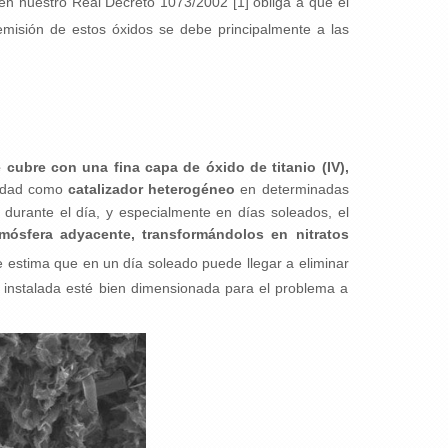
 en nuestro Real Decreto 1073/2002 [1] obliga a que el
isión de estos óxidos se debe principalmente a las
cubre con una fina capa de óxido de titanio (IV),
vidad como
catalizador heterogéneo
en determinadas
durante el día, y especialmente en días soleados, el
mósfera adyacente, transformándolos en nitratos
Se estima que en un día soleado puede llegar a eliminar
o instalada esté bien dimensionada para el problema a