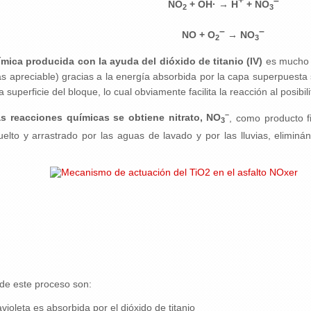
+
–
NO
+ OH· → H
+ NO
2
3
–
–
NO + O
→ NO
2
3
mica producida con la ayuda del dióxido de titanio (IV)
es mucho m
s apreciable) gracias a la energía absorbida por la capa superpuesta s
 superficie del bloque, lo cual obviamente facilita la reacción al posibi
–
s reacciones químicas se obtiene nitrato, NO
, como producto f
3
uelto y arrastrado por las aguas de lavado y por las lluvias, eliminán
de este proceso son:
avioleta es absorbida por el dióxido de titanio