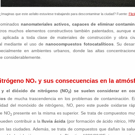
¿Imaginas que este asfalto estuviese trabajando para descontaminar la ciudad? Fuente:
Flic
enominados
nanomateriales activos, capaces de eliminar contami
 otros muchos elementos constructivos también patentados, aunque 
ca aplicada a toda clase de materiales de construcción y obra civ
al mediante el uso de
nanocompuestos fotocatalíticos
. Su desar
pecialmente en ambientes urbanos, donde las altas concentracio
te considerablemente.
nitrógeno NO
y sus consecuencias en la atmós
x
) y el dióxido de nitrógeno (NO
) se suelen considerar en c
2
ios
de mucha trascendencia en los problemas de contaminación. En g
idad del monóxido de nitrógeno, NO, pero este puede oxidarse r
 de NO
presente en la misma es superior. Se trata de compuestos muy
2
ueden contribuir a la
lluvia ácida
(por formación de ácido nitrico, H
en las ciudades. Además, se trata de compuestos que dañan la sal