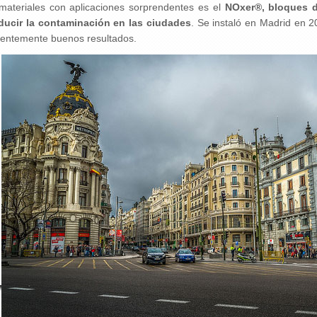
 materiales con aplicaciones sorprendentes es el
NOxer®, bloques d
educir la contaminación en las ciudades
. Se instaló en Madrid en 2
rentemente buenos resultados.