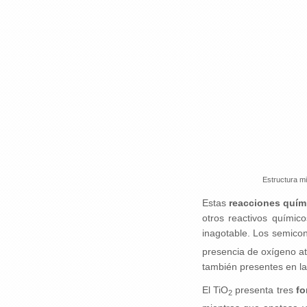
Estructura mi
Estas
reacciones quími
otros reactivos químic
inagotable. Los semico
presencia de oxígeno at
también presentes en la
El TiO
presenta tres
fo
2