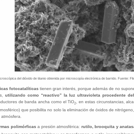
croscópica del dióxido de titanio obtenida por microscopía electrónica de barrido. Fuente: F
cas fotocatalíticas
tienen gran interés, porque además de no suponer
os,
utilizando como “reactivo” la luz ultravioleta procedente del
nductores de banda ancha como el TiO
, en estas circunstancias, alc
2
mosférico) que posibilita no solo la eliminación de óxidos de nitrógen
 atmósfera.
rmas polimórficas
a presión atmosférica:
rutilo, brooquita y anatas