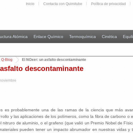
Inicio
Contacta con Quimitube
Política de privacidad
uctura Atómica
Enlace Químico
Termoquímica
Cinética
Equil
Q-Blog
El NOxer: un asfalto descontaminante
 asfalto descontaminante
 noviembre
les es probablemente una de las ramas de la ciencia que más ava
rrollo y las aplicaciones de los polímeros, como la fibra de carbono o
 el nitruro de aluminio, o el grafeno (que valió un Premio Nobel de Fí
ateriales pueden tener un impacto abrumador en nuestras vidas y 