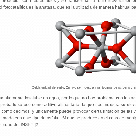
brooquita son metaestables y se transforman a rutilo irreversibleme
 fotocatalítica es la anatasa, que es la utilizada de manera habitual 
Celda unidad del rutilo. En rojo se muestran los átomos de oxígeno y en 
o altamente insoluble en agua, por lo que no hay problema con las ag
aprobado su uso como aditivo alimentario, lo que nos muestra su elevad
n, como decimos, y únicamente puede provocar cierta irritación de las v
 modo con este tipo de asfalto. Sí que se produce en el caso de manip
guridad del INSHT [2].