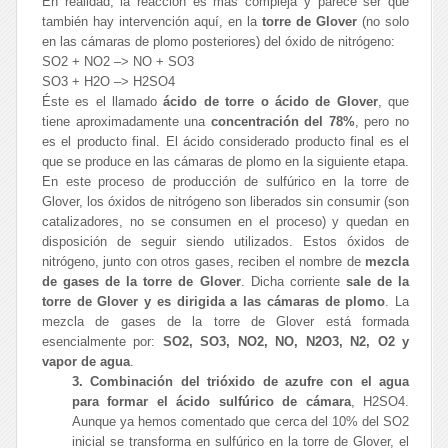
En realidad, la reacción es más compleja y parece ser que
también hay intervención aquí, en la
torre de Glover
(no solo
en las cámaras de plomo posteriores) del óxido de nitrógeno:
SO2 + NO2 –> NO + SO3
SO3 + H2O –> H2SO4
Éste es el llamado
ácido de torre o ácido de Glover
, que
tiene aproximadamente una
concentración del 78%
, pero no
es el producto final. El ácido considerado producto final es el
que se produce en las cámaras de plomo en la siguiente etapa.
En este proceso de producción de sulfúrico en la torre de
Glover, los óxidos de nitrógeno son liberados sin consumir (son
catalizadores, no se consumen en el proceso) y quedan en
disposición de seguir siendo utilizados. Estos óxidos de
nitrógeno, junto con otros gases, reciben el nombre de
mezcla
de gases de la torre de Glover
. Dicha corriente
sale de la
torre de Glover y es dirigida a las cámaras de plomo
. La
mezcla de gases de la torre de Glover está formada
esencialmente por:
SO2, SO3, NO2, NO, N2O3, N2, O2 y
vapor de agua
.
3. Combinación del trióxido de azufre con el agua
para formar el ácido sulfúrico de cámara
, H2SO4.
Aunque ya hemos comentado que cerca del 10% del SO2
inicial se transforma en sulfúrico en la torre de Glover, el