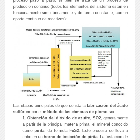
proceso paso a paso, si bien se trata de un proceso de
producción continuo (todos los elementos del sistema están en
funcionamiento simultáneamente y de forma constante, con un
aporte continuo de reactivos):
Las etapas principales de que consta la
fabricación del ácido
sulfúrico
por el
método de las cámaras de plomo
son:
1. Obtención del dióxido de azufre
,
SO2
, generalmente
a partir de la principal materia prima: el mineral conocido
como
pirita
, de fórmula
FeS2
. Este proceso se lleva a
cabo en un
horno de tostación de pirita
. La tostación de