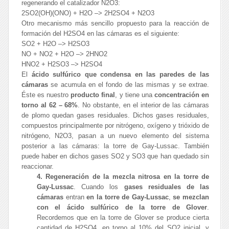
regenerando el catalizador N2O3:
2SO2(OH)(ONO) + H2O –> 2H2SO4 + N2O3
Otro mecanismo más sencillo propuesto para la reacción de
formación del H2SO4 en las cámaras es el siguiente:
SO2 + H2O –> H2SO3
NO + NO2 + H2O –> 2HNO2
HNO2 + H2SO3 –> H2SO4
El
ácido sulfúrico que condensa en las paredes de las
cámaras
se acumula en el fondo de las mismas y se extrae.
Éste es nuestro
producto final
, y tiene una
concentración en
torno al 62 – 68%
. No obstante, en el interior de las cámaras
de plomo quedan gases residuales. Dichos gases residuales,
compuestos principalmente por nitrógeno, oxígeno y trióxido de
nitrógeno, N2O3, pasan a un nuevo elemento del sistema
posterior a las cámaras: la torre de Gay-Lussac. También
puede haber en dichos gases SO2 y SO3 que han quedado sin
reaccionar.
4. Regeneración de la mezcla nitrosa en la torre de
Gay-Lussac
. Cuando los
gases residuales de las
cámaras
entran
en la
torre de Gay-Lussac
,
se mezclan
con el ácido sulfúrico de la torre de Glover
.
Recordemos que en la torre de Glover se produce cierta
cantidad de H2SO4, en torno al 10% del SO2 inicial, y