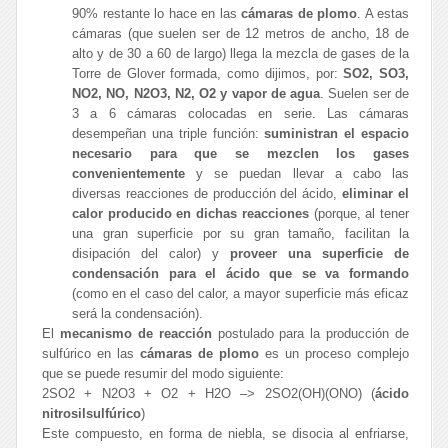
90% restante lo hace en las
cámaras de plomo
. A estas
cámaras (que suelen ser de 12 metros de ancho, 18 de
alto y de 30 a 60 de largo) llega la mezcla de gases de la
Torre de Glover formada, como dijimos, por:
SO2, SO3,
NO2, NO, N2O3, N2, O2 y vapor de agua
. Suelen ser de
3 a 6 cámaras colocadas en serie. Las cámaras
desempeñan una triple función:
suministran el espacio
necesario para que se mezclen los gases
convenientemente
y se puedan llevar a cabo las
diversas reacciones de producción del ácido,
eliminar el
calor producido en dichas reacciones
(porque, al tener
una gran superficie por su gran tamaño, facilitan la
disipación del calor) y
proveer una superficie de
condensación para el ácido que se va formando
(como en el caso del calor, a mayor superficie más eficaz
será la condensación).
El
mecanismo de reacción
postulado para la producción de
sulfúrico en las
cámaras de plomo
es un proceso complejo
que se puede resumir del modo siguiente:
2SO2 + N2O3 + O2 + H2O –> 2SO2(OH)(ONO) (
ácido
nitrosilsulfúrico
)
Este compuesto, en forma de niebla, se disocia al enfriarse,