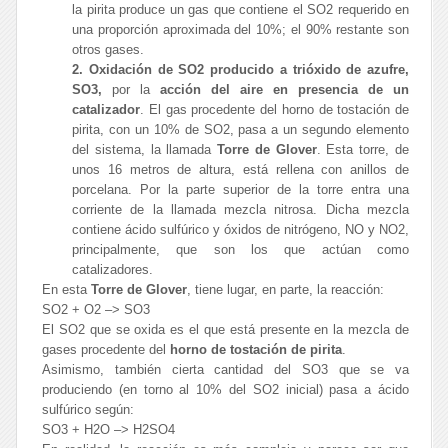
la pirita produce un gas que contiene el SO2 requerido en
una proporción aproximada del 10%; el 90% restante son
otros gases.
2. Oxidación de SO2 producido a trióxido de azufre,
SO3,
por la
acción del aire en presencia de un
catalizador
. El gas procedente del horno de tostación de
pirita, con un 10% de SO2, pasa a un segundo elemento
del sistema, la llamada
Torre de Glover
. Esta torre, de
unos 16 metros de altura, está rellena con anillos de
porcelana. Por la parte superior de la torre entra una
corriente de la llamada mezcla nitrosa. Dicha mezcla
contiene ácido sulfúrico y óxidos de nitrógeno, NO y NO2,
principalmente, que son los que actúan como
catalizadores.
En esta
Torre de Glover
, tiene lugar, en parte, la reacción:
SO2 + O2 –> SO3
El SO2 que se oxida es el que está presente en la mezcla de
gases procedente del
horno de tostación de pirita
.
Asimismo, también cierta cantidad del SO3 que se va
produciendo (en torno al 10% del SO2 inicial) pasa a ácido
sulfúrico según:
SO3 + H2O –> H2SO4