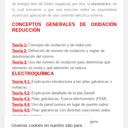
de energía libre de Gibbs negativa); por otra, la
electrolisis
, en
la cual forzamos a que una reacción redox no espontánea
ocurra por aplicación de una corriente eléctrica externa.
CONCEPTOS GENERALES DE OXIDACIÓN
REDUCCIÓN
Teoría 1:
Concepto de oxidación y de reducción
Teoría 2:
Definición de número de oxidación y reglas de
determinación del mismo
Teoría 3:
Uso del número de oxidación para determinar qué
elemento se oxida y qué elemento se reduce
ELECTROQUÍMICA
Teoría 4.1:
Explicación introductoria a las pilas galvánicas o
voltaicas
Teoría 4.2:
Explicación detallada de la pila Daniell
Teoría 4.3:
Pilas galvánicas. Fuerza electromotriz (FEM)
Teoría 4.4:
Uso de pared porosa en lugar de puente salino
Teoría 4.5:
Pilas galvánicas con distintas reacciones redox:
electrodos inertes
Teoría 4.6:
Pilas galvánicas: electrodo de hidrógeno
Usamos cookies en nuestro sitio para
Teoría 4.7:
Potenciales estándar de reducción