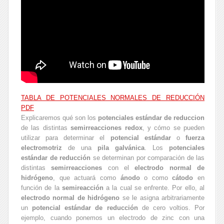
TABLA DE POTENCIALES NORMALES DE REDUCCIÓN
PDF
Explicaremos qué son los
potenciales estándar de reduccion
de las distintas
semirreacciones redox
, y cómo se pueden
utilizar para determinar el
potencial estándar
o
fuerza
electromotriz
de una
pila galvánica
. Los
potenciales
estándar de reducción
se determinan por comparación de las
distintas
semirreacciones
con el
electrodo normal de
hidrógeno
, que actuará como
ánodo
o como
cátodo
en
función de la
semireacción
a la cual se enfrente. Por ello, al
electrodo normal de hidrógeno
se le asigna arbitrariamente
un
potencial estándar de reducción
de cero voltios. Por
ejemplo, cuando ponemos un electrodo de zinc con una