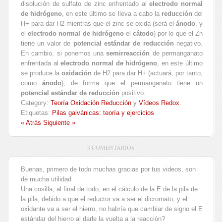
disolución de sulfato de zinc enfrentado al
electrodo normal
de hidrógeno
, en este último se lleva a cabo la
reducción
del
H+ para dar H2 mientras que el zinc se oxida (será el
ánodo
, y
el
electrodo normal de hidrógeno
el
cátodo
) por lo que el Zn
tiene un valor de
potencial estándar de reducción
negativo.
En cambio, si ponemos una
semirreacción
de permanganato
enfrentada al
electrodo normal de hidrógeno
, en este último
se produce la
oxidación
de H2 para dar H+ (actuará, por tanto,
como
ánodo
), de forma que el permanganato tiene un
potencial estándar de reducción
positivo.
Category:
Teoría Oxidación Reducción
y
Vídeos Redox
.
Etiquetas:
Pilas galvánicas: teoría y ejercicios
.
« Atrás
Siguiente »
3 COMENTARIOS
Buenas, primero de todo muchas gracias por tus videos, son
de mucha utilidad.
Una cosilla, al final de todo, en el cálculo de la E de la pila de
la pila, debido a que el reductor va a ser el dicromato, y el
oxidante va a ser el hierro, no habría que cambiar de signo el E
estándar del hierro al darle la vuelta a la reacción?