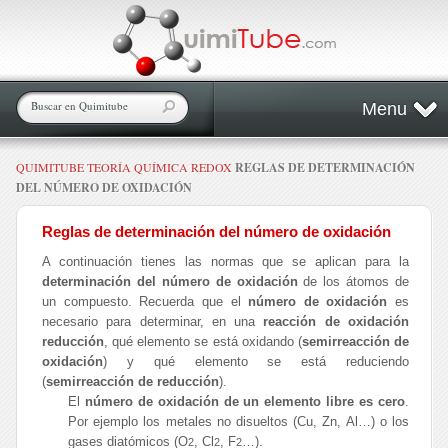
Menu
QUIMITUBE
TEORÍA QUÍMICA REDOX
REGLAS DE DETERMINACIÓN
DEL NÚMERO DE OXIDACIÓN
Reglas de determinación del número de oxidación
A continuación tienes las normas que se aplican para la
determinación del número de oxidación
de los átomos de
un compuesto. Recuerda que el
número de oxidación
es
necesario para determinar, en una
reacción de oxidación
reducción
, qué elemento se está oxidando (
semirreacción de
oxidación
) y qué elemento se está reduciendo
(
semirreacción de reducción
).
El
número de oxidación de un elemento libre es cero
.
Por ejemplo los metales no disueltos (Cu, Zn, Al…) o los
gases diatómicos (O
, Cl
, F
…).
2
2
2