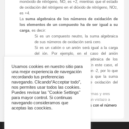
monóxido de nitrógeno, NO, es +2, mientras que el estado
de oxidación del nitrógeno en el dióxido de nitrógeno, NO
,
2
es +4.
La
suma algebraica de los números de oxidación de
los elementos de un compuesto ha de ser igual a su
carga
, es decir:
Si es un compuesto neutro, la suma algebraica
de sus números de oxidación será cero.
Si es un catión o un anión será igual a la carga
del ión. Por ejemplo, en el caso del anión
perclorato, ClO
, la suma algebraica de los
3
–
números de oxidación será -1. En este caso, el
Usamos cookies en nuestro sitio para
oxígeno tiene estado de oxidación -2, por lo que
una mejor experiencia de navegación
(-2)·3 = -6. De este modo, para que la suma
recordando tus preferencias
navegando. Clicando“Acceptar todo”,
algebraica sea -1, el estado de oxidación del
nos permites usar todos las cookies.
cloro ha de ser +5.
Puedes revisar las "Cookie Settings"
¿Quieres comprobar si has entendido estas normas y eres
para mayor control. Si continuas
capaz de aplicarlas? Te sugerimos que eches un vistazo a
navegando consideramos que
estos
vídeos de teoría y ejercicios relacionados con el número
aceptas las coockies.
de oxidación
.
Cookie Settings
Accept