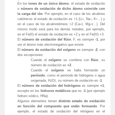
En los
iones de un único átomo
, el estado de oxidación
o
número de oxidación de dicho átomo coincide con
la carga del ión
. Por ejemplo, en el caso de los alcalinos
catiónicos el estado de oxidación es +1 (Li
, Na
, K
…) y
+
+
+
en el caso de los alcalinotérreos +2 (Ca
, Mg
…). Del
+2
+2
mismo modo será para los demás metales, por ejemplo,
en el Fe(II) el estado de oxidación es +2 y en el Fe(III) +3.
El
número de oxidación del flúor
, F, es siempre
-1
, por
ser el átomo más electronegativo que existe.
El
número de oxidación del oxígeno
es siempre
-2
, con
dos excepciones:
Cuando el
oxígeno
se combina con
flúor
, su
número de oxidación es
+2
.
Cuando el
oxígeno
se halla formando un
peróxido
, como el peróxido de hidrógeno o agua
oxigenada, H
O
, su número de oxidación es
-1
.
2
2
El
número de oxidación del hidrógeno
es siempre
+1
,
excepto en los
hidruros metálicos
que es
-1
(por ejemplo
hidruro sódico, HNa).
Algunos elementos tienen
distinto estado de oxidación
en función del compuesto que están formando
. Por
ejemplo, el estado de oxidación del nitrógeno en el