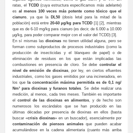
ratas, el
TCDD
(cuya estructura especificamos más adelante)
es
al menos 100 veces más potente como tóxico que el
cianuro
, ya que la
DL50
(dosis letal para la mitad de la
población) está entre
20-60 μg/kg para TCDD
[1] [2], mientras
que es de 6-10
mg/kg para cianuro (es decir, de 6.000 a 10.000
μg/kg, para poder comparar mejor con el valor del TCDD) [3].
En sí mismas las
dioxinas
no tienen utilidad alguna, pero se
forman como subproductos de procesos industriales (como la
producción de insecticidas y el blanqueo de papel) o de
eliminación de residuos en los que están implicadas las
combustiones en presencia de cloro. Se debe
controlar el
nivel de emisión de dioxinas
, por
ley
, en ciertos efluentes
industriales, como los gases emitidos por una incineradora, en
los que
la concentración máxima permitida es de 0,1 ng/
Nm³ para dioxinas y furanos totales
. Se debe realizar una
medición, al menos, cada tres meses. También es importante
el
control de las dioxinas en alimentos
, y de hecho son
numerosos los escándalos que se han producido en las
últimas décadas por presencia de dioxinas en ellos (basta
buscar «
crisis dioxinas
» en un buscador), esencialmente por
contaminación de piensos animales
que pueden acabar
acumulándose en la cadena alimentaria (cuanto más arriba