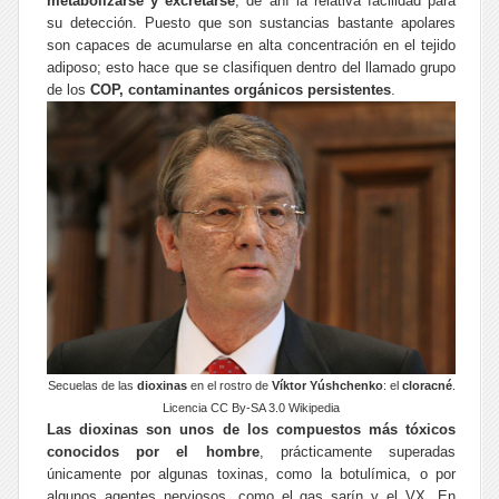
metabolizarse y excretarse
, de ahí la relativa facilidad para
su detección. Puesto que son sustancias bastante apolares
son capaces de acumularse en alta concentración en el tejido
adiposo; esto hace que se clasifiquen dentro del llamado grupo
de los
COP,
contaminantes orgánicos persistentes
.
Secuelas de las
dioxinas
en el rostro de
Víktor Yúshchenko
: el
cloracné
.
Licencia CC By-SA 3.0
Wikipedia
Las dioxinas son unos de los compuestos más tóxicos
conocidos por el hombre
, prácticamente superadas
únicamente por algunas toxinas, como la botulímica, o por
algunos agentes nerviosos, como el gas sarín y el VX. En