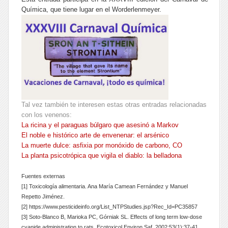
Química, que tiene lugar en el
Worderlenmeyer
.
Tal vez también te interesen estas otras entradas relacionadas
con los venenos:
La ricina y el paraguas búlgaro que asesinó a Markov
El noble e histórico arte de envenenar: el arsénico
La muerte dulce: asfixia por monóxido de carbono, CO
La planta psicotrópica que vigila el diablo: la belladona
Fuentes externas
[1]
Toxicología alimentaria
. Ana María Camean Fernández y Manuel
Repetto Jiménez.
[2] https://www.pesticideinfo.org/List_NTPStudies.jsp?Rec_Id=PC35857
[3] Soto-Blanco B, Marioka PC, Górniak SL. Effects of long term low-dose
cyanide administration to rats. Ecotoxicol Environ Saf. 2002;53(1):37-41.