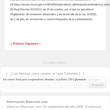
[4] https://aesan.msssi.gob.es/AESAN/web/cadena_alimentaria/subdetalle/org_diox
[5] Real Decreto 815/2013, de 18 de octubre, por el que se aprueba el
Reglamento de emisiones industriales y de desarrollo de la Ley 16/2002,
de 1 de julio, de prevención y control integrados de la contaminación.
« Anterior
Siguiente »
6 COMENTARIOS
[…] Las dioxinas como veneno: el caso Yúshenko […]
Un veneno letal para conspiradores sibaritas: el polonio 210 | Quimitube
,
11 Años Antes
Responder
Información Bitacoras.com
Valora en Bitacoras.com: En septiembre del año 2004, el entonces