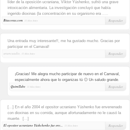
líder de la oposición ucraniana, Víktor Yúshenko, sufrió una grave
intoxicación alimentaria. La investigación concluyó que había
ingerido dioxinas (la concentración en su organismo era ..…
Bitacoras.com
,
Responder
11 Años Antes
Una entrada muy interesante!!, me ha gustado mucho. Gracias por
participar en el Carnaval!
ununcuadio,
Responder
11 Años Antes
¡Gracias! Me alegra mucho participar de nuevo en el Carnaval,
especialmente ahora que lo organizas tú 🙂 Un saludo grande.
QuimiTube
,
Responder
11 Años Antes
[…] En el año 2004 el opositor ucraniano Yúshenko fue envenenado
con dioxinas en su comida, aunque afortunadamente no le causó la
muerte. […]
El opositor ucraniano Yúshchenko fue env...
,
Responder
11 Años Antes