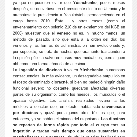
ya que no pudieron evitar que
Yúshchenko
, pocos meses
después, se convirtiese en el presidente electo de Ucrania y le
arrebatase la presidencia a Yanukóvich, permaneciendo en el
cargo hasta 2010. Éste y otros casos (como el
envenenamiento con polonio 210
de un exmiembro del KGB en
2006) muestran que el
veneno
no es, ni mucho menos, un
método del pasado, sino que está a la orden del día; los
venenos y las formas de administración han evolucionado y,
por supuesto, se trata de hechos que raramente trascienden a
la opinión pública salvo en casos muy mediáticos, pero siguen
ahí como una forma cómoda de asesinar.
La
ingestión de dioxinas
tuvo en
Yúshchenko
numerosas
consecuencias; la más evidente, un desagradable sarpullido en
el rostro denominado
cloracné
, si bien no padeció ningún daño
funcional severo; no obstante, quedaron afectadas diversas
partes de su organismo, como los huesos, los músculos o el
aparato digestivo. Los análisis realizados llevaron a los
médicos a concluir que, en efecto, había sido
envenenado
por dioxinas
y quizá por algunos otros tóxicos que, para
entonces, ya se habían eliminado del organismo.
Las dioxinas
se reparten de forma rápida por todo el cuerpo tras su
ingestión y tardan más tiempo que otras sustancias en