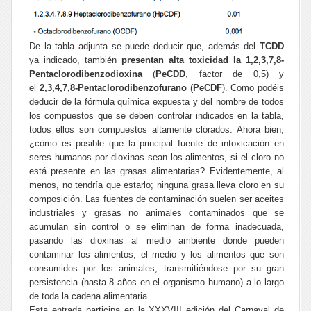
De la tabla adjunta se puede deducir que, además del
TCDD
ya indicado, también
presentan alta toxicidad la 1,2,3,7,8-
Pentaclorodibenzodioxina
(
PeCDD
, factor de 0,5) y
el
2,3,4,7,8-Pentaclorodibenzofurano
(
PeCDF
). Como podéis
deducir de la fórmula química expuesta y del nombre de todos
los compuestos que se deben controlar indicados en la tabla,
todos ellos son compuestos altamente clorados. Ahora bien,
¿cómo es posible que la principal fuente de intoxicación en
seres humanos por dioxinas sean los alimentos, si el cloro
no
está presente
en las grasas alimentarias? Evidentemente, al
menos, no tendría que estarlo; ninguna grasa lleva cloro en su
composición. Las fuentes de contaminación suelen ser aceites
industriales y grasas no animales contaminados que se
acumulan sin control o se eliminan de forma inadecuada,
pasando las dioxinas al medio ambiente donde pueden
contaminar los alimentos, el medio y los alimentos que son
consumidos por los animales, transmitiéndose por su gran
persistencia (hasta 8 años en el organismo humano) a lo largo
de toda la cadena alimentaria.
Esta entrada participa en la XXXVIII edición del Carnaval de