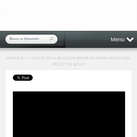
Menu
EJERCICIO 17: AJUSTE DE LA REACCIÓN REDOX EN MEDIO BÁSICO DEL
CRCL3 Y EL KCLO3