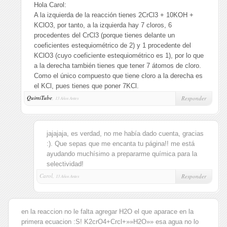
Hola Carol:
A la izquierda de la reacción tienes 2CrCl3 + 10KOH +
KClO3, por tanto, a la izquierda hay 7 cloros, 6
procedentes del CrCl3 (porque tienes delante un
coeficientes estequiométrico de 2) y 1 procedente del
KClO3 (cuyo coeficiente estequiométrico es 1), por lo que
a la derecha también tienes que tener 7 átomos de cloro.
Como el único compuesto que tiene cloro a la derecha es
el KCl, pues tienes que poner 7KCl.
QuimiTube
,
Responder
13 Años Antes
jajajaja, es verdad, no me había dado cuenta, gracias
:). Que sepas que me encanta tu página!! me está
ayudando muchísimo a prepararme química para la
selectividad!
Carol,
Responder
13 Años Antes
en la reaccion no le falta agregar H2O el que aparace en la
primera ecuacion :S! K2crO4+Crcl+»»H2O»» esa agua no lo