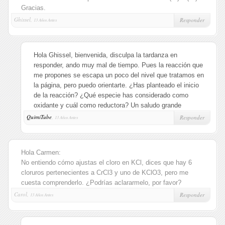
Gracias.
Ghissel,
Responder
13 Años Antes
Hola Ghissel, bienvenida, disculpa la tardanza en
responder, ando muy mal de tiempo. Pues la reacción que
me propones se escapa un poco del nivel que tratamos en
la página, pero puedo orientarte. ¿Has planteado el inicio
de la reacción? ¿Qué especie has considerado como
oxidante y cuál como reductora? Un saludo grande
QuimiTube
,
Responder
13 Años Antes
Hola Carmen:
No entiendo cómo ajustas el cloro en KCl, dices que hay 6
cloruros pertenecientes a CrCl3 y uno de KClO3, pero me
cuesta comprenderlo. ¿Podrías aclararmelo, por favor?
Carol,
Responder
13 Años Antes