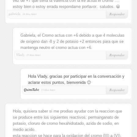
vez de +7 que seria la valencia con la ke actua el cromo ….
estoy bien o estoy errada respondame porfavor.. saludos. 😀
gabriela,
Responder
14 Años Antes
Gabriela, el Cromo actua con +6 debido a que 4 moleculas
de oxigeno dan -8 y 2 de potasio +2 entonces para que se
mantenga neutro el cromo actua con +6.
Vlady,
Responder
13 Años Antes
Hola Vlady, gracias por participar en la conversación y
aclarar estos puntos, bienvenida 🙂
QuimiTube
,
Responder
13 Años Antes
Hola, quisiera saber si me prodias ayudar con la reaccion que
se produce entre los siguientes reactivos: permanganato de
potasio, cloruro de cromo hexahidratado, azida de sodio, en
medio acido.
esta reaccion se hace para la oxidacion del cromo (III) a (VI).