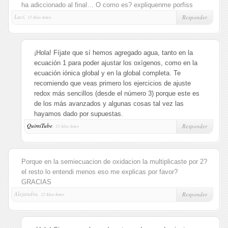
ha adiccionado al final… O como es? expliquenme porfiss
Luci,
Responder
13 Años Antes
¡Hola! Fíjate que sí hemos agregado agua, tanto en la
ecuación 1 para poder ajustar los oxígenos, como en la
ecuación iónica global y en la global completa. Te
recomiendo que veas primero los ejercicios de ajuste
redox más sencillos (desde el número 3) porque este es
de los más avanzados y algunas cosas tal vez las
hayamos dado por supuestas.
QuimiTube
,
Responder
13 Años Antes
Porque en la semiecuacion de oxidacion la multiplicaste por 2?
el resto lo entendi menos eso me explicas por favor?
GRACIAS
Alejandra,
Responder
12 Años Antes