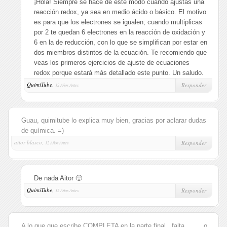
¡Hola! Siempre se hace de este modo cuando ajustas una
reacción redox, ya sea en medio ácido o básico. El motivo
es para que los electrones se igualen; cuando multiplicas
por 2 te quedan 6 electrones en la reacción de oxidación y
6 en la de reducción, con lo que se simplifican por estar en
dos miembros distintos de la ecuación. Te recomiendo que
veas los primeros ejercicios de ajuste de ecuaciones
redox porque estará más detallado este punto. Un saludo.
QuimiTube
,
Responder
12 Años Antes
Guau, quimitube lo explica muy bien, gracias por aclarar dudas
de química. =)
aitor blasco,
Responder
12 Años Antes
De nada Aitor 🙂
QuimiTube
,
Responder
12 Años Antes
A lo que que escribe COMPLETA en la parte final ..falta ……. o