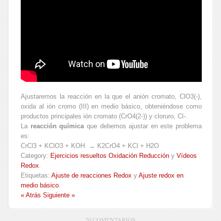
Ajustaremos la reacción en la que el anión cromato, ClO3(-),
oxida al ión cromo (III) en medio básico, obteniéndose como
productos principales ión cromato (CrO4(2-)) y cloruro, Cl-.
La
reacción química
que debemos ajustar en este problema
es:
CrCl3 + KClO3 + KOH → K2CrO4 + KCl + H2O
Category:
Ejercicios resueltos Oxidación Reducción
y
Vídeos
Redox
.
Etiquetas:
Ajuste de reacciones Redox
y
Ajuste redox en
medio básico
.
« Atrás
Siguiente »
20 COMENTARIOS