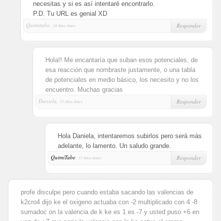
necesitas y si es así intentaré encontrarlo.
P.D. Tu URL es genial XD
Quimitube,
Responder
14 Años Antes
Hola!! Me encantaría que suban esos potenciales, de
esa reacción que nombraste justamente, o una tabla
de potenciales en medio básico, los necesito y no los
encuentro. Muchas gracias
Daniela,
Responder
13 Años Antes
Hola Daniela, intentaremos subirlos pero será más
adelante, lo lamento. Un saludo grande.
QuimiTube
,
Responder
13 Años Antes
profe disculpe pero cuando estaba sacando las valencias de
k2cro4 dijo ke el oxigeno actuaba con -2 multiplicado con 4 -8
sumadoc on la valencia de k ke es 1 es -7 y usted puso +6 en