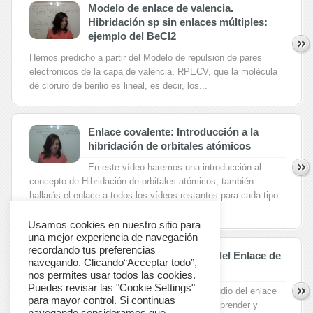
Modelo de enlace de valencia.
Hibridación sp sin enlaces múltiples:
ejemplo del BeCl2
Hemos predicho a partir del Modelo de repulsión de pares
electrónicos de la capa de valencia, RPECV, que la molécula
de cloruro de berilio es lineal, es decir, los...
Enlace covalente: Introducción a la
hibridación de orbitales atómicos
En este vídeo haremos una introducción al
concepto de Hibridación de orbitales atómicos; también
hallarás el enlace a todos los vídeos restantes para cada tipo
de hibridación considerado, en los...
Usamos cookies en nuestro sitio para
una mejor experiencia de navegación
recordando tus preferencias
Enlace covalente: Modelo del Enlace de
navegando. Clicando“Acceptar todo”,
valencia
nos permites usar todos las cookies.
Puedes revisar las "Cookie Settings"
La geometría molecular y el estudio del enlace
para mayor control. Si continuas
químico son muy importantes a la hora de comprender y