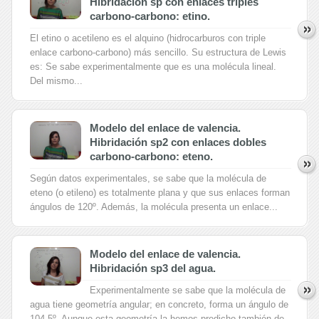
Hibridación sp con enlaces triples
carbono-carbono: etino.
El etino o acetileno es el alquino (hidrocarburos con triple
enlace carbono-carbono) más sencillo. Su estructura de Lewis
es: Se sabe experimentalmente que es una molécula lineal.
Del mismo...
Modelo del enlace de valencia.
Hibridación sp2 con enlaces dobles
carbono-carbono: eteno.
Según datos experimentales, se sabe que la molécula de
eteno (o etileno) es totalmente plana y que sus enlaces forman
ángulos de 120º. Además, la molécula presenta un enlace...
Modelo del enlace de valencia.
Hibridación sp3 del agua.
Experimentalmente se sabe que la molécula de
agua tiene geometría angular; en concreto, forma un ángulo de
104,5º. Aunque esta geometría la hemos predicho también de