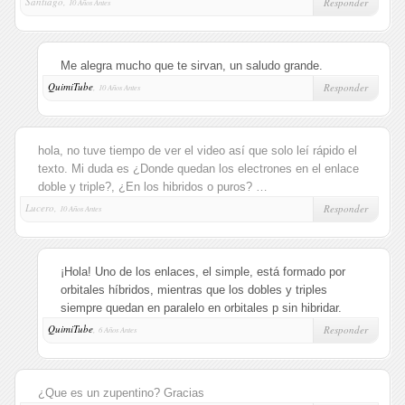
Santiago,
Responder
10 Años Antes
Me alegra mucho que te sirvan, un saludo grande.
QuimiTube
,
Responder
10 Años Antes
hola, no tuve tiempo de ver el video así que solo leí rápido el
texto. Mi duda es ¿Donde quedan los electrones en el enlace
doble y triple?, ¿En los hibridos o puros? …
Lucero,
Responder
10 Años Antes
¡Hola! Uno de los enlaces, el simple, está formado por
orbitales híbridos, mientras que los dobles y triples
siempre quedan en paralelo en orbitales p sin hibridar.
QuimiTube
,
Responder
6 Años Antes
¿Que es un zupentino? Gracias