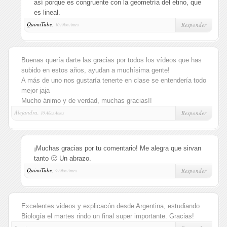
así porque es congruente con la geometría del etino, que
es lineal.
QuimiTube
,
Responder
10 Años Antes
Buenas quería darte las gracias por todos los vídeos que has
subido en estos años, ayudan a muchísima gente!
A más de uno nos gustaría tenerte en clase se entendería todo
mejor jaja
Mucho ánimo y de verdad, muchas gracias!!
Alejandra,
Responder
10 Años Antes
¡Muchas gracias por tu comentario! Me alegra que sirvan
tanto 🙂 Un abrazo.
QuimiTube
,
Responder
9 Años Antes
Excelentes videos y explicacón desde Argentina, estudiando
Biología el martes rindo un final super importante. Gracias!