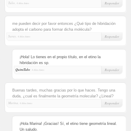
Tulio,
Responder
6 Años Antes
me pueden decir por favor entonces ¿Qué tipo de hibridación
adopta el carbono para formar dicha molécula?
Saray,
Responder
6 Años Antes
¡Hola! Lo tienes en el propio título, en el etino la
hibridación es sp.
QuimiTube
,
Responder
6 Años Antes
Buenas tardes, muchas gracias por lo que haces. Tengo una
duda, ¿cual es finalmente la geometría molecular? ¿Lineal?
Marina,
Responder
6 Años Antes
¡Hola Marina! ¡Gracias! Sí, el etino tiene geometría lineal.
Un saludo.