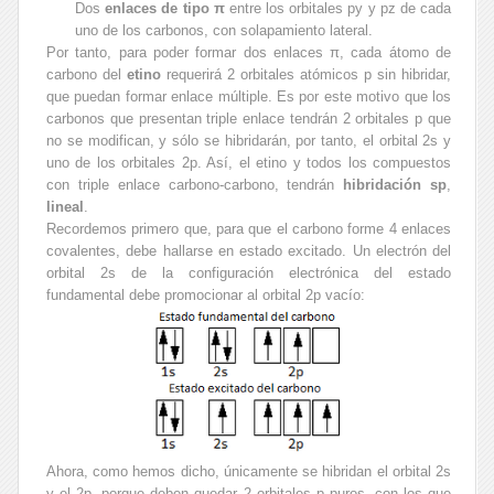
Dos
enlaces de tipo π
entre los orbitales py y pz de cada
uno de los carbonos, con solapamiento lateral.
Por tanto, para poder formar dos enlaces π, cada átomo de
carbono del
etino
requerirá 2 orbitales atómicos p sin hibridar,
que puedan formar enlace múltiple. Es por este motivo que los
carbonos que presentan triple enlace tendrán 2 orbitales p que
no se modifican, y sólo se hibridarán, por tanto, el orbital 2s y
uno de los orbitales 2p. Así, el etino y todos los compuestos
con triple enlace carbono-carbono, tendrán
hibridación sp
,
lineal
.
Recordemos primero que, para que el carbono forme 4 enlaces
covalentes, debe hallarse en estado excitado. Un electrón del
orbital 2s de la configuración electrónica del estado
fundamental debe promocionar al orbital 2p vacío:
Ahora, como hemos dicho, únicamente se hibridan el orbital 2s
y el 2p, porque deben quedar 2 orbitales p puros, con los que