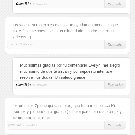
QuimiTube
,
Responder
13 Años Antes
tus videos son geniales graciias m ayudan en todoo …sigue
asi y felicitaciones….asi k cualkier duda …tndre presnt tus
videoss..:)
Evelyn,
Responder
13 Años Antes
Muchísimas gracias por tu comentario Evelyn, me alegro
muchísimo de que te sirvan y por supuesto intentaré
resolver tus dudas. Un saludo grande.
QuimiTube
,
Responder
13 Años Antes
los orbitales 2p que quedan libres, que forman el enlace Pi
,son px y py pero en el gráfico ( dibujo) pareciera que son px y
pz importa esto, o no..
fernando,
Responder
13 Años Antes