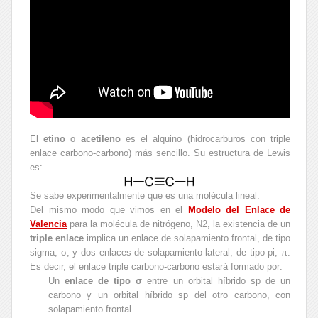
El
etino
o
acetileno
es el alquino (hidrocarburos con triple
enlace carbono-carbono) más sencillo. Su estructura de Lewis
es:
Se sabe experimentalmente que es una molécula lineal.
Del mismo modo que vimos en el
Modelo del Enlace de
Valencia
para la molécula de nitrógeno, N2, la existencia de un
triple enlace
implica un enlace de solapamiento frontal, de tipo
sigma, σ, y dos enlaces de solapamiento lateral, de tipo pi, π.
Es decir, el enlace triple carbono-carbono estará formado por:
Un
enlace de tipo σ
entre un orbital híbrido sp de un
carbono y un orbital híbrido sp del otro carbono, con
solapamiento frontal.