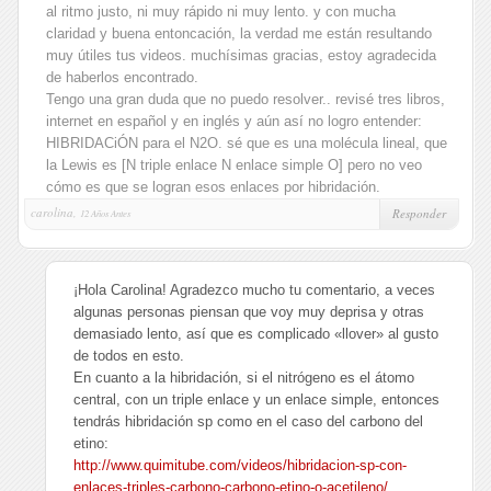
al ritmo justo, ni muy rápido ni muy lento. y con mucha
claridad y buena entoncación, la verdad me están resultando
muy útiles tus videos. muchísimas gracias, estoy agradecida
de haberlos encontrado.
Tengo una gran duda que no puedo resolver.. revisé tres libros,
internet en español y en inglés y aún así no logro entender:
HIBRIDACiÓN para el N2O. sé que es una molécula lineal, que
la Lewis es [N triple enlace N enlace simple O] pero no veo
cómo es que se logran esos enlaces por hibridación.
carolina,
Responder
12 Años Antes
¡Hola Carolina! Agradezco mucho tu comentario, a veces
algunas personas piensan que voy muy deprisa y otras
demasiado lento, así que es complicado «llover» al gusto
de todos en esto.
En cuanto a la hibridación, si el nitrógeno es el átomo
central, con un triple enlace y un enlace simple, entonces
tendrás hibridación sp como en el caso del carbono del
etino:
http://www.quimitube.com/videos/hibridacion-sp-con-
enlaces-triples-carbono-carbono-etino-o-acetileno/