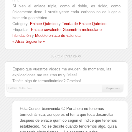
nm.
Si bien el enlace triple, como el doble, es rígido, como
únicamente tiene 1 sustituyente cada carbono no da lugar a
isomería geométrica.
Category:
Enlace Químico
y
Teoría de Enlace Químico
.
Etiquetas:
Enlace covalente
,
Geometría molecular e
hibridación
y
Modelo enlace de valencia
.
« Atrás
Siguiente »
37 COMENTARIOS
Espero que vuestros vídeos me ayuden, de momento, las
explicaciones me resultan muy útiles!
Tenéis algo de termodinámica? Gracias!
Conso,
Responder
13 Años Antes
Hola Conso, bienvenida 🙂 Por ahora no tenemos
termodinámica, aunque es el tema que toca desarrollar
después de enlace químico según el índice que tenemos
establecido. No sé decirte cuándo tendremos algo, quizá