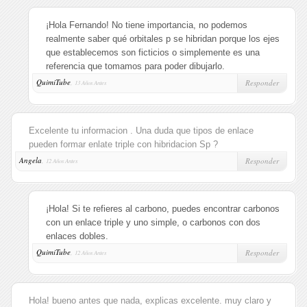
¡Hola Fernando! No tiene importancia, no podemos
realmente saber qué orbitales p se hibridan porque los ejes
que establecemos son ficticios o simplemente es una
referencia que tomamos para poder dibujarlo.
QuimiTube
,
Responder
13 Años Antes
Excelente tu informacion . Una duda que tipos de enlace
pueden formar enlate triple con hibridacion Sp ?
Angela
,
Responder
12 Años Antes
¡Hola! Si te refieres al carbono, puedes encontrar carbonos
con un enlace triple y uno simple, o carbonos con dos
enlaces dobles.
QuimiTube
,
Responder
12 Años Antes
Hola! bueno antes que nada, explicas excelente. muy claro y