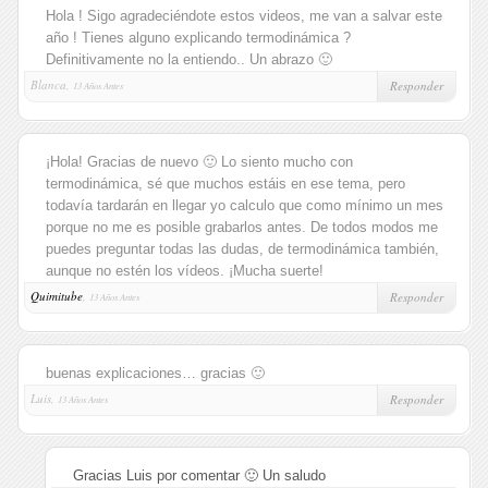
Hola ! Sigo agradeciéndote estos videos, me van a salvar este
año ! Tienes alguno explicando termodinámica ?
Definitivamente no la entiendo.. Un abrazo 🙂
Blanca,
Responder
13 Años Antes
¡Hola! Gracias de nuevo 🙂 Lo siento mucho con
termodinámica, sé que muchos estáis en ese tema, pero
todavía tardarán en llegar yo calculo que como mínimo un mes
porque no me es posible grabarlos antes. De todos modos me
puedes preguntar todas las dudas, de termodinámica también,
aunque no estén los vídeos. ¡Mucha suerte!
Quimitube
,
Responder
13 Años Antes
buenas explicaciones… gracias 🙂
Luis,
Responder
13 Años Antes
Gracias Luis por comentar 🙂 Un saludo