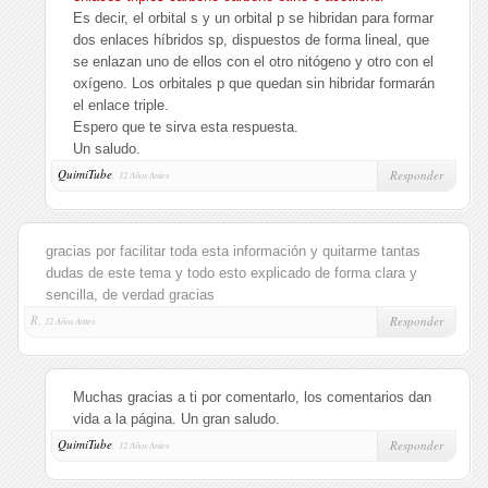
Es decir, el orbital s y un orbital p se hibridan para formar
dos enlaces híbridos sp, dispuestos de forma lineal, que
se enlazan uno de ellos con el otro nitógeno y otro con el
oxígeno. Los orbitales p que quedan sin hibridar formarán
el enlace triple.
Espero que te sirva esta respuesta.
Un saludo.
QuimiTube
,
Responder
12 Años Antes
gracias por facilitar toda esta información y quitarme tantas
dudas de este tema y todo esto explicado de forma clara y
sencilla, de verdad gracias
R,
Responder
12 Años Antes
Muchas gracias a ti por comentarlo, los comentarios dan
vida a la página. Un gran saludo.
QuimiTube
,
Responder
12 Años Antes