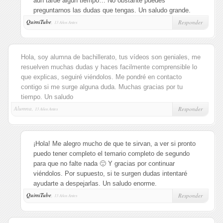
aún tarde algún tiempo… No obstante puedes
preguntarnos las dudas que tengas. Un saludo grande.
QuimiTube
,
Responder
13 Años Antes
Hola, soy alumna de bachillerato, tus vídeos son geniales, me
resuelven muchas dudas y haces facilmente comprensible lo
que explicas, seguiré viéndolos. Me pondré en contacto
contigo si me surge alguna duda. Muchas gracias por tu
tiempo. Un saludo
Alumna,
Responder
13 Años Antes
¡Hola! Me alegro mucho de que te sirvan, a ver si pronto
puedo tener completo el temario completo de segundo
para que no falte nada 🙂 Y gracias por continuar
viéndolos. Por supuesto, si te surgen dudas intentaré
ayudarte a despejarlas. Un saludo enorme.
QuimiTube
,
Responder
13 Años Antes