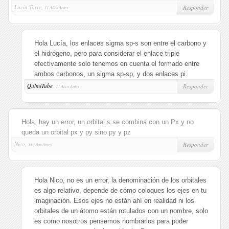
Lucía Torre,
Responder
11 Años Antes
Hola Lucía, los enlaces sigma sp-s son entre el carbono y
el hidrógeno, pero para considerar el enlace triple
efectivamente solo tenemos en cuenta el formado entre
ambos carbonos, un sigma sp-sp, y dos enlaces pi.
QuimiTube
,
Responder
11 Años Antes
Hola, hay un error, un orbital s se combina con un Px y no
queda un orbital px y py sino py y pz
Nico,
Responder
11 Años Antes
Hola Nico, no es un error, la denominación de los orbitales
es algo relativo, depende de cómo coloques los ejes en tu
imaginación. Esos ejes no están ahí en realidad ni los
orbitales de un átomo están rotulados con un nombre, solo
es como nosotros pensemos nombrarlos para poder