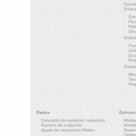
Conce
Enlac
Est
Par
Pol
Geo
Enlace
Fun
Cic
Ecu
Pro
Enlac
Mod
Teo
Pro
Redox
Estruct
Concepto de oxidación reducción
Radia
Número de oxidación
Model
Ajuste de reacciones Redox
Bases
Orbit