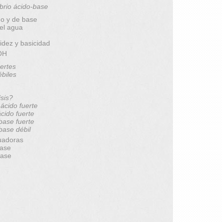
brio ácido-base
do y de base
del agua
idez y basicidad
pOH
ertes
ébiles
isis?
 ácido fuerte
ácido fuerte
 base fuerte
 base débil
uadoras
base
base