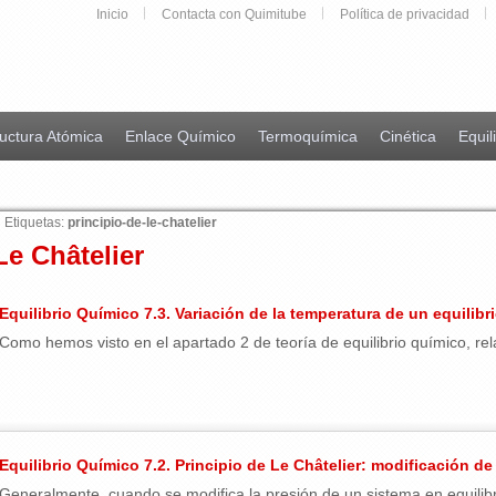
Inicio
Contacta con Quimitube
Política de privacidad
uctura Atómica
Enlace Químico
Termoquímica
Cinética
Equil
Etiquetas:
principio-de-le-chatelier
Le Châtelier
Equilibrio Químico 7.3. Variación de la temperatura de un equilibr
Como hemos visto en el apartado 2 de teoría de equilibrio químico, relat
Equilibrio Químico 7.2. Principio de Le Châtelier: modificación de
Generalmente, cuando se modifica la presión de un sistema en equilibri