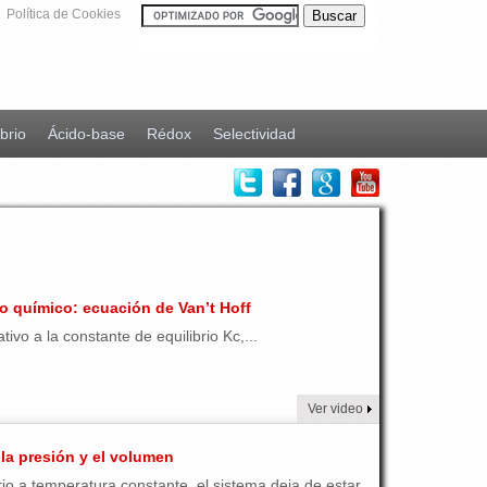
Política de Cookies
ibrio
Ácido-base
Rédox
Selectividad
io químico: ecuación de Van’t Hoff
ivo a la constante de equilibrio Kc,...
Ver video
 la presión y el volumen
o a temperatura constante, el sistema deja de estar...