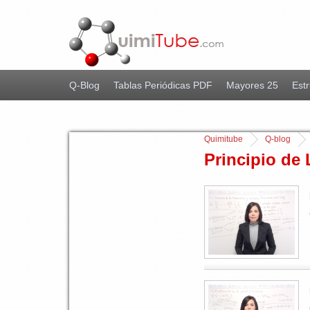
Q-Blog
Tablas Periódicas PDF
Mayores 25
Estr
Quimitube
Q-blog
Principio de 