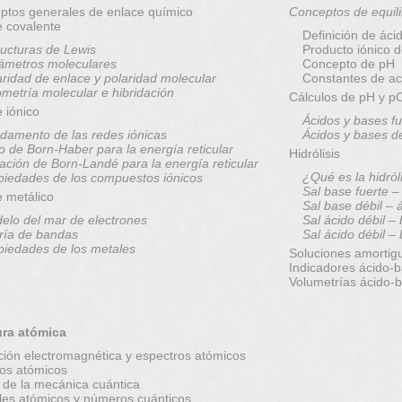
ptos generales de enlace químico
Conceptos de equili
e covalente
Definición de áci
ructuras de Lewis
Producto iónico 
ámetros moleculares
Concepto de pH
aridad de enlace y polaridad molecular
Constantes de ac
metría molecular e hibridación
Cálculos de pH y 
 iónico
Ácidos y bases fu
damento de las redes iónicas
Ácidos y bases d
lo de Born-Haber para la energía reticular
Hidrólisis
ación de Born-Landé para la energía reticular
¿Qué es la hidról
piedades de los compuestos iónicos
Sal base fuerte –
e metálico
Sal base débil – 
elo del mar de electrones
Sal ácido débil –
ría de bandas
Sal ácido débil –
piedades de los metales
Soluciones amortig
Indicadores ácido-
Volumetrías ácido-
ura atómica
ción electromagnética y espectros atómicos
os atómicos
 de la mecánica cuántica
ales atómicos y números cuánticos