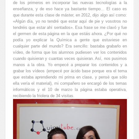
de los primeros en incorporar las nuevas tecnologías a la
enseñanza, y de eso hace ya bastante tiempo… El caso es
que durante esta clase de máster, en 2012, dijo algo así como:
«Algún día, yo no tendré que estar aquí de pie y vosotros no
tendréis que estar ahí sentados». Esa frase se me clavó y fue
el germen de esta página en la que estáis ahora. ¿Por qué no
podía yo explicar la Química a gente que estuviese en
cualquier parte del mundo? Era sencillo: bastaba grabarlo en
vídeo, de forma que los alumnos pudiesen ver los contenidos
cuando quisieran y cuantas veces quisieran. Así, nos pusimos
manos a la obra. Yo empecé a preparar los contenidos y a
grabar los vídeos (empecé por ácido base porque era el tema
que estaba aprendiendo mi prima en clase, y pensé que sólo
ella vería el material), mi compañero se encargó de los temas
informáticos y el 10 de marzo la página estaba operativa,
recibiendo la friolera de 34 visitas.