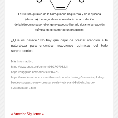
Estructura química de la hidroquinona (izquierda) y de la quinona
(derecha). La segunda es el resultado de la oxidación
de la hidroquinona por el oxígeno gaseoso liberado durante la reacción
química en el reactor de un braquinino.
¿Qué os parece? No hay que dejar de prestar atención a la
naturaleza para encontrar reacciones químicas del todo
sorprendentes.
Más información:
https://www.pnas.org/content/96/17/9705.full
https://bugguide.net/node/view/16725
https://www.life-of-science.net/bio-and-nanotechnology/feature/exploding-
beetles-suggest-a-new-pressure-relief-valve-and-fluid-discharge-
system/page-2.html
« Anterior
Siguiente »