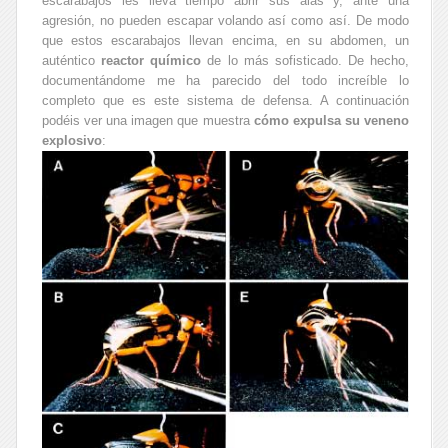
escarabajos les lleva tiempo abrir sus alas y, ante una
agresión, no pueden escapar volando así como así. De modo
que estos escarabajos llevan encima, en su abdomen, un
auténtico
reactor químico
de lo más sofisticado. De hecho,
documentándome me ha parecido del todo increíble lo
completo que es este sistema de defensa. A continuación
podéis ver una imagen que muestra
cómo expulsa su veneno
explosivo
: