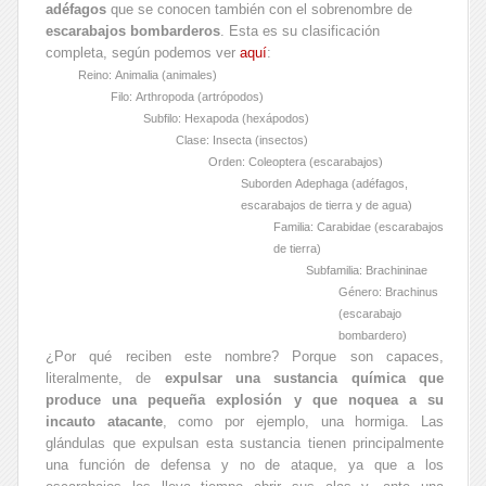
adéfagos
que se conocen también con el sobrenombre de
escarabajos bombarderos
. Esta es su clasificación
completa, según podemos ver
aquí
:
Reino: Animalia (animales)
Filo: Arthropoda (artrópodos)
Subfilo: Hexapoda (hexápodos)
Clase: Insecta (insectos)
Orden: Coleoptera (escarabajos)
Suborden Adephaga (adéfagos,
escarabajos de tierra y de agua)
Familia: Carabidae (escarabajos
de tierra)
Subfamilia: Brachininae
Género:
Brachinus
(escarabajo
bombardero)
¿Por qué reciben este nombre? Porque son capaces,
literalmente, de
expulsar una sustancia química que
produce una pequeña explosión y que noquea a su
incauto atacante
, como por ejemplo, una hormiga. Las
glándulas que expulsan esta sustancia tienen principalmente
una función de defensa y no de ataque, ya que a los