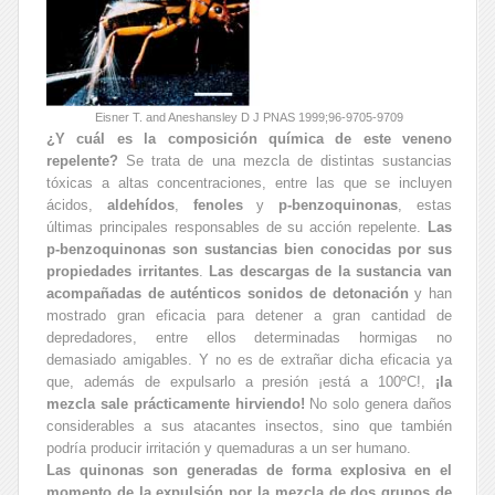
Eisner T. and Aneshansley D J PNAS 1999;96-9705-9709
¿Y cuál es la composición química de este veneno
repelente?
Se trata de una mezcla de distintas sustancias
tóxicas a altas concentraciones, entre las que se incluyen
ácidos,
aldehídos
,
fenoles
y
p
-benzoquinonas
, estas
últimas principales responsables de su acción repelente.
Las
p
-benzoquinonas son sustancias bien conocidas por sus
propiedades irritantes
.
Las descargas de la sustancia van
acompañadas de auténticos sonidos de detonación
y han
mostrado gran eficacia para detener a gran cantidad de
depredadores, entre ellos determinadas hormigas no
demasiado amigables. Y no es de extrañar dicha eficacia ya
que, además de expulsarlo a presión ¡está a 100ºC!,
¡la
mezcla sale prácticamente hirviendo!
No solo genera daños
considerables a sus atacantes insectos, sino que también
podría producir irritación y quemaduras a un ser humano.
Las quinonas son generadas de forma explosiva en el
momento de la expulsión por la mezcla de dos grupos de