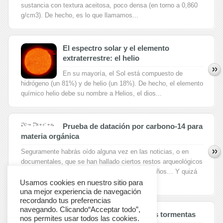
sustancia con textura aceitosa, poco densa (en torno a 0,860
g/cm3). De hecho, es lo que llamamos...
El espectro solar y el elemento
extraterrestre: el helio
En su mayoría, el Sol está compuesto de
hidrógeno (un 81%) y de helio (un 18%). De hecho, el elemento
químico helio debe su nombre a Helios, el dios...
Prueba de datación por carbono-14 para
materia orgánica
Seguramente habrás oído alguna vez en las noticias, o en
documentales, que se han hallado ciertos restos arqueológicos
con una antigüedad de 5.000, 10.000, 15.000 años… Y quizá
te...
Usamos cookies en nuestro sitio para
una mejor experiencia de navegación
recordando tus preferencias
navegando. Clicando“Acceptar todo”,
El ozono o a qué huelen las tormentas
nos permites usar todos las cookies.