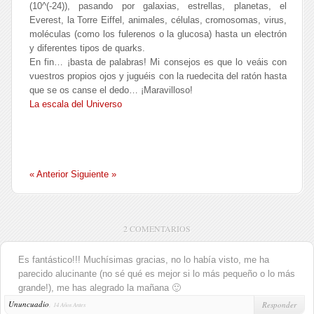
(10^(-24)), pasando por galaxias, estrellas, planetas, el
Everest, la Torre Eiffel, animales, células, cromosomas, virus,
moléculas (como los fulerenos o la glucosa) hasta un electrón
y diferentes tipos de quarks.
En fin… ¡basta de palabras! Mi consejos es que lo veáis con
vuestros propios ojos y juguéis con la ruedecita del ratón hasta
que se os canse el dedo… ¡Maravilloso!
La escala del Universo
« Anterior
Siguiente »
2 COMENTARIOS
Es fantástico!!! Muchísimas gracias, no lo había visto, me ha
parecido alucinante (no sé qué es mejor si lo más pequeño o lo más
grande!), me has alegrado la mañana 🙂
Ununcuadio
,
Responder
14 Años Antes