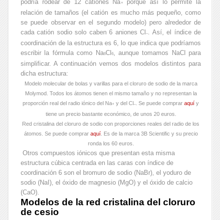
podría rodear de 12 cationes Na
porque así lo permite la
+
relación de tamaños (el catión es mucho más pequeño, como
se puede observar en el segundo modelo) pero alrededor de
cada catión sodio solo caben 6 aniones Cl
. Así, el índice de
–
coordinación de la estructura es 6, lo que indica que podríamos
escribir la fórmula como Na
Cl
, aunque tomamos NaCl para
6
6
simplificar. A continuación vemos dos modelos distintos para
dicha estructura:
Modelo molecular de bolas y varillas para el cloruro de sodio de la marca
Molymod. Todos los átomos tienen el mismo tamaño y no representan la
proporción real del radio iónico del Na
y del Cl
. Se puede comprar
aquí
y
+
–
tiene un precio bastante económico, de unos 20 euros.
Red cristalina del cloruro de sodio con proporciones reales del radio de los
átomos. Se puede comprar
aquí
. Es de la marca 3B Scientific y su precio
ronda los 60 euros.
Otros compuestos iónicos que presentan esta misma
estructura cúbica centrada en las caras con índice de
coordinación 6 son el bromuro de sodio (NaBr), el yoduro de
sodio (NaI), el óxido de magnesio (MgO) y el óxido de calcio
(CaO).
Modelos de la red cristalina del cloruro
de cesio