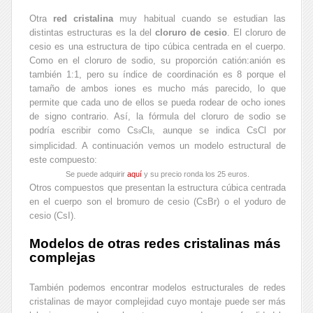
Otra
red cristalina
muy habitual cuando se estudian las
distintas estructuras es la del
cloruro de cesio
. El cloruro de
cesio es una estructura de tipo cúbica centrada en el cuerpo.
Como en el cloruro de sodio, su proporción catión:anión es
también 1:1, pero su índice de coordinación es 8 porque el
tamaño de ambos iones es mucho más parecido, lo que
permite que cada uno de ellos se pueda rodear de ocho iones
de signo contrario. Así, la fórmula del cloruro de sodio se
podría escribir como Cs
Cl
, aunque se indica CsCl por
8
8
simplicidad. A continuación vemos un modelo estructural de
este compuesto:
Se puede adquirir
aquí
y su precio ronda los 25 euros.
Otros compuestos que presentan la estructura cúbica centrada
en el cuerpo son el bromuro de cesio (CsBr) o el yoduro de
cesio (CsI).
Modelos de otras redes cristalinas más
complejas
También podemos encontrar modelos estructurales de redes
cristalinas de mayor complejidad cuyo montaje puede ser más