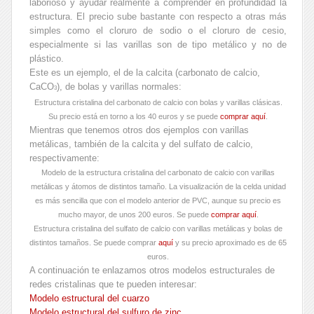
laborioso y ayudar realmente a comprender en profundidad la
estructura. El precio sube bastante con respecto a otras más
simples como el cloruro de sodio o el cloruro de cesio,
especialmente si las varillas son de tipo metálico y no de
plástico.
Este es un ejemplo, el de la calcita (carbonato de calcio,
CaCO
), de bolas y varillas normales:
3
Estructura cristalina del carbonato de calcio con bolas y varillas clásicas.
Su precio está en torno a los 40 euros y se puede
comprar aquí
.
Mientras que tenemos otros dos ejemplos con varillas
metálicas, también de la calcita y del sulfato de calcio,
respectivamente:
Modelo de la estructura cristalina del carbonato de calcio con varillas
metálicas y átomos de distintos tamaño. La visualización de la celda unidad
es más sencilla que con el modelo anterior de PVC, aunque su precio es
mucho mayor, de unos 200 euros. Se puede
comprar aquí
.
Estructura cristalina del sulfato de calcio con varillas metálicas y bolas de
distintos tamaños. Se puede comprar
aquí
y su precio aproximado es de 65
euros.
A continuación te enlazamos otros modelos estructurales de
redes cristalinas que te pueden interesar:
Modelo estructural del cuarzo
Modelo estructural del sulfuro de zinc