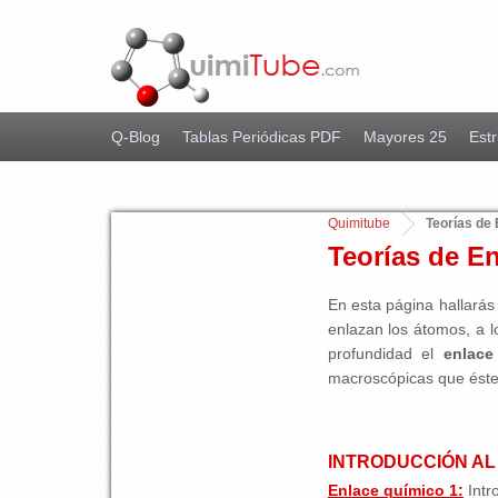
Q-Blog
Tablas Periódicas PDF
Mayores 25
Estr
Quimitube
Teorías de
Teorías de E
En esta página hallarás
enlazan los átomos, a l
profundidad el
enlace
macroscópicas que éste
INTRODUCCIÓN AL
Enlace químico 1:
Intr