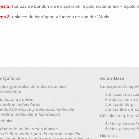
res 2
:
fuerzas de London o de dispersión; dipolo instantáneo – dipolo 
res 3
:
enlaces de hidrógeno y fuerzas de van der Waals
e Químico
Ácido-Base
ptos generales de enlace químico
Conceptos de equili
e covalente
Definición de áci
ructuras de Lewis
Producto iónico 
ámetros moleculares
Concepto de pH
aridad de enlace y polaridad molecular
Constantes de ac
metría molecular e hibridación
Cálculos de pH y 
 iónico
Ácidos y bases fu
damento de las redes iónicas
Ácidos y bases d
lo de Born-Haber para la energía reticular
Hidrólisis
ación de Born-Landé para la energía reticular