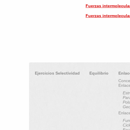
Fuerzas intermolecula
Fuerzas intermolecula
Ejercicios Selectividad
Equilibrio
Enlac
Conce
Enlac
Est
Par
Pol
Geo
Enlace
Fun
Cic
Ecu