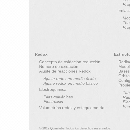
Pro
Enlac
Mod
Teo
Pro
Redox
Estruct
Concepto de oxidación reducción
Radia
Número de oxidación
Model
Ajuste de reacciones Redox
Bases
Orbit
Ajuste redox en medio ácido
Config
Ajuste redox en medio básico
Propi
Electroquímica
Tab
Pilas galvánicas
Rad
Electrolisis
Elec
Ene
Volumetrías redox y estequiometría
© 2012 Quimitube Todos los derechos reservados.