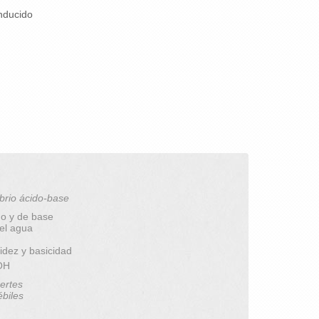
inducido
brio ácido-base
do y de base
del agua
idez y basicidad
pOH
ertes
ébiles