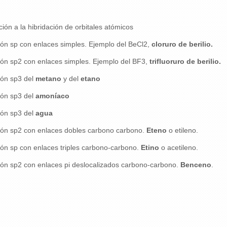
ción a la hibridación de orbitales atómicos
ión sp con enlaces simples. Ejemplo del BeCl2,
cloruro de berilio.
ión sp2 con enlaces simples. Ejemplo del BF3,
trifluoruro de berilio.
ión sp3 del
metano
y del
etano
ión sp3 del
amoníaco
ión sp3 del
agua
ción sp2 con enlaces dobles carbono carbono.
Eteno
o etileno.
ión sp con enlaces triples carbono-carbono.
Etino
o acetileno.
ión sp2 con enlaces pi deslocalizados carbono-carbono.
Benceno
.