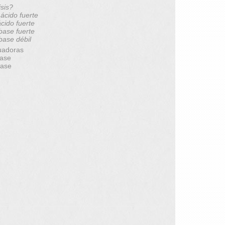
isis?
 ácido fuerte
ácido fuerte
 base fuerte
 base débil
uadoras
base
base