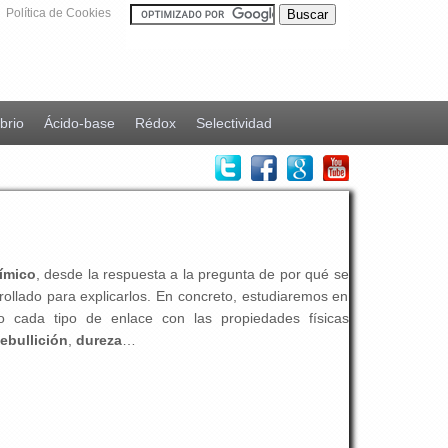
Política de Cookies
ibrio
Ácido-base
Rédox
Selectividad
ímico
, desde la respuesta a la pregunta de por qué se
rrollado para explicarlos. En concreto, estudiaremos en
do cada tipo de enlace con las propiedades físicas
ebullición
,
dureza
…