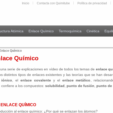
Inicio
Contacta con Quimitube
Política de privacidad
uctura Atómica
Enlace Químico
Termoquímica
Cinética
Equil
 Enlace Químico
nlace Químico
 una serie de explicaciones en vídeo de todos los temas de
enlace qu
os distintos tipos de enlaces existentes y las teorías que se han desa
 iónico
, el
enlace covalente
y el
enlace metálico
, relacionan
 confiere a los compuestos:
solubilidad
,
punto de fusión
,
punto de 
 ENLACE QUÍMICO
oducción al enlace químico: ¿Por qué se enlazan los átomos?