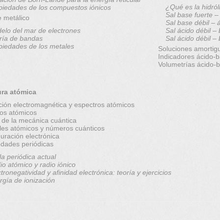
¿Qué es la hidról
piedades de los compuestos iónicos
Sal base fuerte –
e metálico
Sal base débil – 
elo del mar de electrones
Sal ácido débil –
ría de bandas
Sal ácido débil –
piedades de los metales
Soluciones amortig
Indicadores ácido-
Volumetrías ácido-
ura atómica
ción electromagnética y espectros atómicos
os atómicos
 de la mecánica cuántica
ales atómicos y números cuánticos
uración electrónica
edades periódicas
la periódica actual
io atómico y radio iónico
tronegatividad y afinidad electrónica: teoría y ejercicios
rgía de ionización