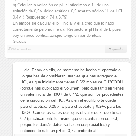
b) Calcular la variación de pH si añadimos a 1L de una
solución de 0,5M ácido acético+ 0,5 acetato sódico 1L de HCl
0.4M.( Respuesta: 4,74 a 3,79)
En ambos sé calcular el pH inicial y el a creo que lo hago
correctamente pero no me da. Respecto al pH final de b pues
voy un poco perdida aunque tengo un par de ideas.
Gracias!
Ester,
Responder
13 Años Antes
¡Hola! Estoy en ello, de momento he hecho el apartado a.
Lo que has de considerar, una vez que has agregado el
HCl, es que inicialmente tienes 0,5/2 moles de CH3COOH
(porque has duplicado el volumen) pero que también tienes
un valor inicial de H3O+ de 0,4/2, que son los procedentes
de la disociación del HCl. Así, en el equilibrio te queda
para el acético, 0,25-x, x para el acetato y 0,2+x para los
H3O+. Con estos datos despejas el valor de x, que te da
0,2 (prácticamente lo mismo que concentración de HCl,
porque los demás datos se hacen despreciables) y
entonces te sale un pH de 0,7 a partir de ahí.