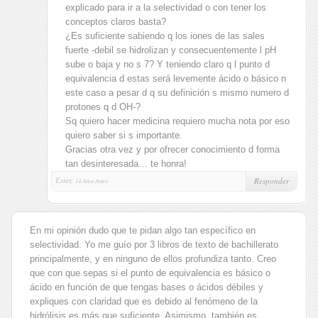
explicado para ir a la selectividad o con tener los
conceptos claros basta?
¿Es suficiente sabiendo q los iones de las sales
fuerte -debil se hidrolizan y consecuentemente l pH
sube o baja y no s 7? Y teniendo claro q l punto d
equivalencia d estas será levemente ácido o básico n
este caso a pesar d q su definición s mismo numero d
protones q d OH-?
Sq quiero hacer medicina requiero mucha nota por eso
quiero saber si s importante.
Gracias otra vez y por ofrecer conocimiento d forma
tan desinteresada… te honra!
Ester,
Responder
14 Años Antes
En mi opinión dudo que te pidan algo tan específico en
selectividad. Yo me guío por 3 libros de texto de bachillerato
principalmente, y en ninguno de ellos profundiza tanto. Creo
que con que sepas si el punto de equivalencia es básico o
ácido en función de que tengas bases o ácidos débiles y
expliques con claridad que es debido al fenómeno de la
hidrólisis es más que suficiente. Asimismo, también es