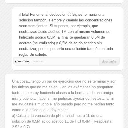
¡Hola! Fenomenal deducción 🙂 Sí, se formaría una
solución tampón, siempre y cuando las concentraciones
sean semejantes. Si supones, por ejemplo, que
neutralizas ácido acético 1M con el mismo volumen de
hidróxido sódico 0,5M, al final te quedarían 0,5M de
acetato (neutralizado) y 0,5M de ácido acético sin
neutralizar, por lo que sería una solución tampón en toda
regla. Un saludo.
QuimiTube
,
Responder
13 Años Antes
Una cosa…tengo un par de ejercicios que no sé terminar y son
los únicos que no me salen… en los exámenes no preguntan
tanto pero estoy haciendo clases a la hermana de una amiga
mía y bueno… haber si me pudieras ayudar con estos… a mi
me ayudastéis mucho el año pasado pero no me pedían tanto
como a la chica que le doy clases.
a) Calcular la variación de pH si añadimos a 1L de una
solución de 0,5M ácido acético 1L de HCl 0.4M ( Respuesta:
2,52 a 0,7)