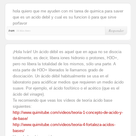
hola quiero que me ayuden con mi tarea de quimica para saver
que es un acido debil y cual es su funcion ò para que sirve
porfavor
ivan
,
Responder
14 Años Antes
¡Hola Iván! Un ácido débil es aquel que en agua no se disocia
totalmente, es decir, libera iones hidronio o protones, H3O+,
pero no libera la totalidad de los mismos, sólo una parte. A
esta parte de H3O+ liberados le llamamos grado de
disociación. Un ácido débil habitualmente se usa en el
laboratorio para acidificar medios que requieren un medio ácido
suave. Por ejemplo, el ácido fosfórico o el acético (que es el
ácido del vinagre).
Te recomiendo que veas los vídeos de teoría ácido base
siguientes:
http://www.quimitube.com/videos/teoria-1-concepto-de-acido-y-
de-base/
http://www.quimitube.com/videos/teoria-4-fortaleza-acidos-
bases/