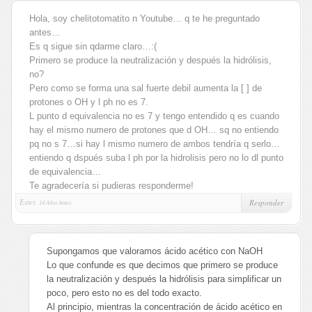
Hola, soy chelitotomatito n Youtube… q te he preguntado
antes…
Es q sigue sin qdarme claro…:(
Primero se produce la neutralización y después la hidrólisis,
no?
Pero como se forma una sal fuerte debil aumenta la [ ] de
protones o OH y l ph no es 7.
L punto d equivalencia no es 7 y tengo entendido q es cuando
hay el mismo numero de protones que d OH… sq no entiendo
pq no s 7…si hay l mismo numero de ambos tendría q serlo…
entiendo q dspués suba l ph por la hidrolisis pero no lo dl punto
de equivalencia…
Te agradecería si pudieras responderme!
Ester,
Responder
14 Años Antes
Supongamos que valoramos ácido acético con NaOH
Lo que confunde es que decimos que primero se produce
la neutralización y después la hidrólisis para simplificar un
poco, pero esto no es del todo exacto.
Al principio, mientras la concentración de ácido acético en