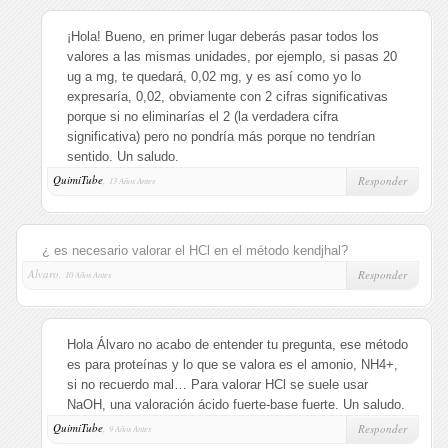
¡Hola! Bueno, en primer lugar deberás pasar todos los
valores a las mismas unidades, por ejemplo, si pasas 20
ug a mg, te quedará, 0,02 mg, y es así como yo lo
expresaría, 0,02, obviamente con 2 cifras significativas
porque si no eliminarías el 2 (la verdadera cifra
significativa) pero no pondría más porque no tendrían
sentido. Un saludo.
QuimiTube
,
Responder
13 Años Antes
¿ es necesario valorar el HCl en el método kendjhal?
Alvaro,
Responder
10 Años Antes
Hola Álvaro no acabo de entender tu pregunta, ese método
es para proteínas y lo que se valora es el amonio, NH4+,
si no recuerdo mal… Para valorar HCl se suele usar
NaOH, una valoración ácido fuerte-base fuerte. Un saludo.
QuimiTube
,
Responder
9 Años Antes