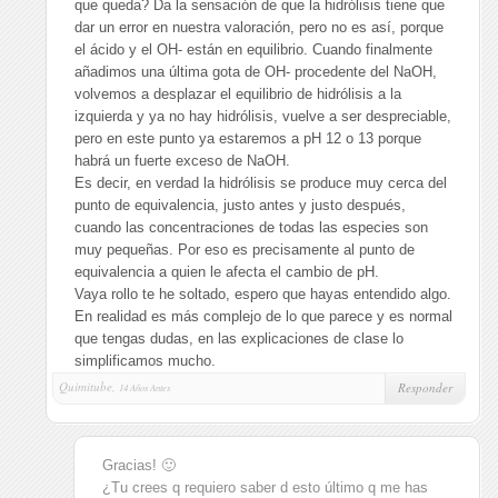
que queda? Da la sensación de que la hidrólisis tiene que
dar un error en nuestra valoración, pero no es así, porque
el ácido y el OH- están en equilibrio. Cuando finalmente
añadimos una última gota de OH- procedente del NaOH,
volvemos a desplazar el equilibrio de hidrólisis a la
izquierda y ya no hay hidrólisis, vuelve a ser despreciable,
pero en este punto ya estaremos a pH 12 o 13 porque
habrá un fuerte exceso de NaOH.
Es decir, en verdad la hidrólisis se produce muy cerca del
punto de equivalencia, justo antes y justo después,
cuando las concentraciones de todas las especies son
muy pequeñas. Por eso es precisamente al punto de
equivalencia a quien le afecta el cambio de pH.
Vaya rollo te he soltado, espero que hayas entendido algo.
En realidad es más complejo de lo que parece y es normal
que tengas dudas, en las explicaciones de clase lo
simplificamos mucho.
Quimitube,
Responder
14 Años Antes
Gracias! 🙂
¿Tu crees q requiero saber d esto último q me has