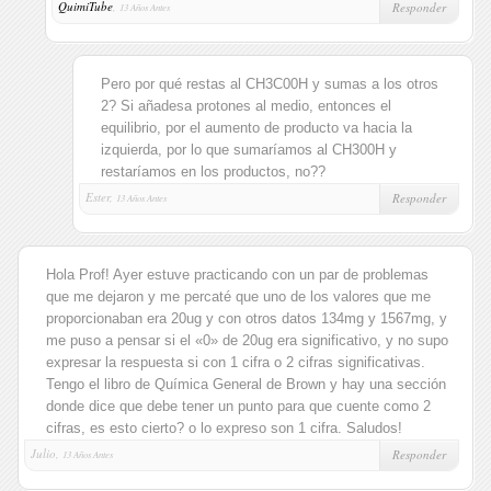
QuimiTube
,
Responder
13 Años Antes
Pero por qué restas al CH3C00H y sumas a los otros
2? Si añadesa protones al medio, entonces el
equilibrio, por el aumento de producto va hacia la
izquierda, por lo que sumaríamos al CH300H y
restaríamos en los productos, no??
Ester,
Responder
13 Años Antes
Hola Prof! Ayer estuve practicando con un par de problemas
que me dejaron y me percaté que uno de los valores que me
proporcionaban era 20ug y con otros datos 134mg y 1567mg, y
me puso a pensar si el «0» de 20ug era significativo, y no supo
expresar la respuesta si con 1 cifra o 2 cifras significativas.
Tengo el libro de Química General de Brown y hay una sección
donde dice que debe tener un punto para que cuente como 2
cifras, es esto cierto? o lo expreso son 1 cifra. Saludos!
Julio,
Responder
13 Años Antes