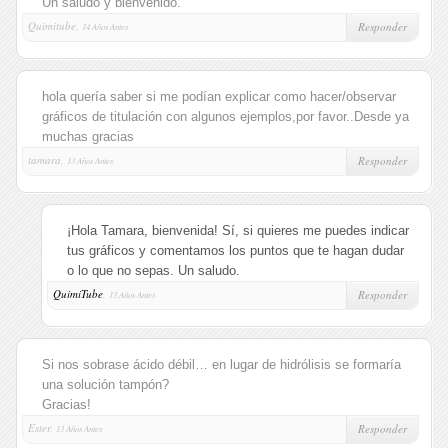
Un saludo y bienvenido.
Quimitube,
Responder
14 Años Antes
hola quería saber si me podían explicar como hacer/observar
gráficos de titulación con algunos ejemplos,por favor..Desde ya
muchas gracias
tamara,
Responder
13 Años Antes
¡Hola Tamara, bienvenida! Sí, si quieres me puedes indicar
tus gráficos y comentamos los puntos que te hagan dudar
o lo que no sepas. Un saludo.
QuimiTube
,
Responder
13 Años Antes
Si nos sobrase ácido débil… en lugar de hidrólisis se formaría
una solución tampón?
Gracias!
Ester,
Responder
13 Años Antes