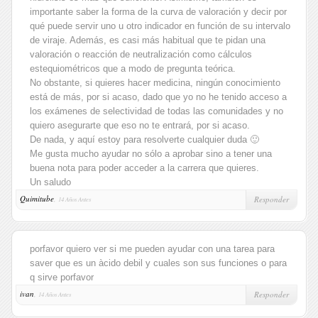
importante saber la forma de la curva de valoración y decir por
qué puede servir uno u otro indicador en función de su intervalo
de viraje. Además, es casi más habitual que te pidan una
valoración o reacción de neutralización como cálculos
estequiométricos que a modo de pregunta teórica.
No obstante, si quieres hacer medicina, ningún conocimiento
está de más, por si acaso, dado que yo no he tenido acceso a
los exámenes de selectividad de todas las comunidades y no
quiero asegurarte que eso no te entrará, por si acaso.
De nada, y aquí estoy para resolverte cualquier duda 🙂
Me gusta mucho ayudar no sólo a aprobar sino a tener una
buena nota para poder acceder a la carrera que quieres.
Un saludo
Quimitube
,
Responder
14 Años Antes
porfavor quiero ver si me pueden ayudar con una tarea para
saver que es un àcido debil y cuales son sus funciones o para
q sirve porfavor
ivan
,
Responder
14 Años Antes