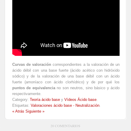
Curvas de valoración
correspondientes a la valoración de un
ácido débil con una base fuerte (ácido acético con hidróxido
sódico) y de la valoración de una base débil con un ácido
fuerte (amoníaco con ácido clorhídrico) y de por qué los
puntos de equivalencia
no son neutros, sino básico y ácido
respectivamente.
Category:
Teoría ácido base
y
Vídeos Ácido base
.
Etiquetas:
Valoraciones ácido base - Neutralización
.
« Atrás
Siguiente »
20 COMENTARIOS