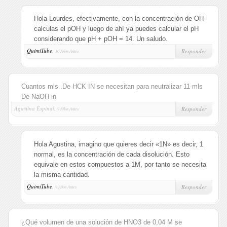
Hola Lourdes, efectivamente, con la concentración de OH-
calculas el pOH y luego de ahí ya puedes calcular el pH
considerando que pH + pOH = 14. Un saludo.
QuimiTube
,
Responder
10 Años Antes
Cuantos mls .De HCK IN se necesitan para neutralizar 11 mls
De NaOH in
Agustina Espinal,
Responder
9 Años Antes
Hola Agustina, imagino que quieres decir «1N» es decir, 1
normal, es la concentración de cada disolución. Esto
equivale en estos compuestos a 1M, por tanto se necesita
la misma cantidad.
QuimiTube
,
Responder
9 Años Antes
¿Qué volumen de una solución de HNO3 de 0,04 M se