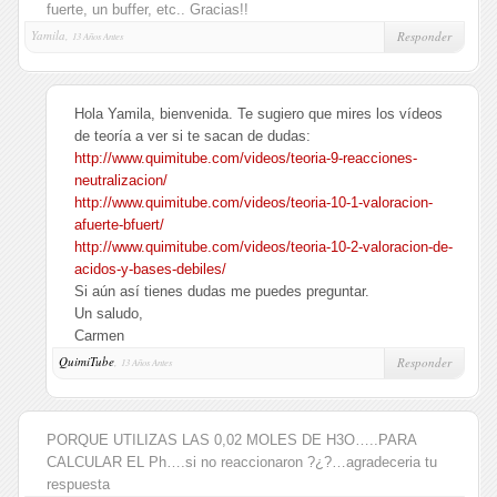
fuerte, un buffer, etc.. Gracias!!
Yamila,
Responder
13 Años Antes
Hola Yamila, bienvenida. Te sugiero que mires los vídeos
de teoría a ver si te sacan de dudas:
http://www.quimitube.com/videos/teoria-9-reacciones-
neutralizacion/
http://www.quimitube.com/videos/teoria-10-1-valoracion-
afuerte-bfuert/
http://www.quimitube.com/videos/teoria-10-2-valoracion-de-
acidos-y-bases-debiles/
Si aún así tienes dudas me puedes preguntar.
Un saludo,
Carmen
QuimiTube
,
Responder
13 Años Antes
PORQUE UTILIZAS LAS 0,02 MOLES DE H3O…..PARA
CALCULAR EL Ph….si no reaccionaron ?¿?…agradeceria tu
respuesta