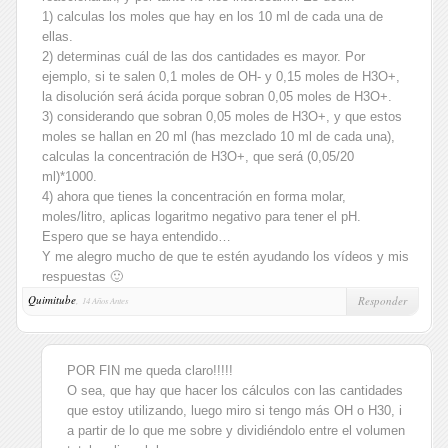
1) calculas los moles que hay en los 10 ml de cada una de
ellas.
2) determinas cuál de las dos cantidades es mayor. Por
ejemplo, si te salen 0,1 moles de OH- y 0,15 moles de H3O+,
la disolución será ácida porque sobran 0,05 moles de H3O+.
3) considerando que sobran 0,05 moles de H3O+, y que estos
moles se hallan en 20 ml (has mezclado 10 ml de cada una),
calculas la concentración de H3O+, que será (0,05/20
ml)*1000.
4) ahora que tienes la concentración en forma molar,
moles/litro, aplicas logaritmo negativo para tener el pH.
Espero que se haya entendido…
Y me alegro mucho de que te estén ayudando los vídeos y mis
respuestas 🙂
Quimitube
,
Responder
14 Años Antes
POR FIN me queda claro!!!!!
O sea, que hay que hacer los cálculos con las cantidades
que estoy utilizando, luego miro si tengo más OH o H30, i
a partir de lo que me sobre y dividiéndolo entre el volumen