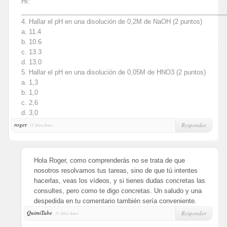
HI:
__________________________________________________________
4. Hallar el pH en una disolución de 0,2M de NaOH (2 puntos)
a. 11.4
b. 10.6
c. 13.3
d. 13.0
5. Hallar el pH en una disolución de 0,05M de HNO3 (2 puntos)
a. 1,3
b. 1,0
c. 2,6
d. 3,0
roger
,
Responder
11 Años Antes
Hola Roger, como comprenderás no se trata de que
nosotros resolvamos tus tareas, sino de que tú intentes
hacerlas, veas los vídeos, y si tienes dudas concretas las
consultes, pero como te digo concretas. Un saludo y una
despedida en tu comentario también sería conveniente.
QuimiTube
,
Responder
11 Años Antes