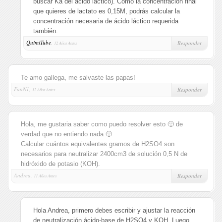
buscar Ka del ácido láctico). Como la concentración final
que quieres de lactato es 0,15M, podrás calcular la
concentración necesaria de ácido láctico requerida
también.
QuimiTube
,
Responder
12 Años Antes
Te amo gallega, me salvaste las papas!
FanN1,
Responder
12 Años Antes
Hola, me gustaria saber como puedo resolver esto 🙁 de
verdad que no entiendo nada 🙁
Calcular cuántos equivalentes gramos de H2SO4 son
necesarios para neutralizar 2400cm3 de solución 0,5 N de
hidróxido de potasio (KOH).
Andrea,
Responder
11 Años Antes
Hola Andrea, primero debes escribir y ajustar la reacción
de neutralización ácido-base de H2SO4 y KOH. Luego,