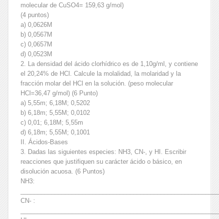
molecular de CuSO4= 159,63 g/mol)
(4 puntos)
a) 0,0626M
b) 0,0567M
c) 0,0657M
d) 0,0523M
2. La densidad del ácido clorhídrico es de 1,10g/ml, y contiene
el 20,24% de HCl. Calcule la molalidad, la molaridad y la
fracción molar del HCl en la solución. (peso molecular
HCl=36,47 g/mol) (6 Punto)
a) 5,55m; 6,18M; 0,5202
b) 6,18m; 5,55M; 0,0102
c) 0,01; 6,18M; 5,55m
d) 6,18m; 5,55M; 0,1001
II. Ácidos-Bases
3. Dadas las siguientes especies: NH3, CN-, y HI. Escribir
reacciones que justifiquen su carácter ácido o básico, en
disolución acuosa. (6 Puntos)
NH3:
__________________________________________________________
CN- :
__________________________________________________________