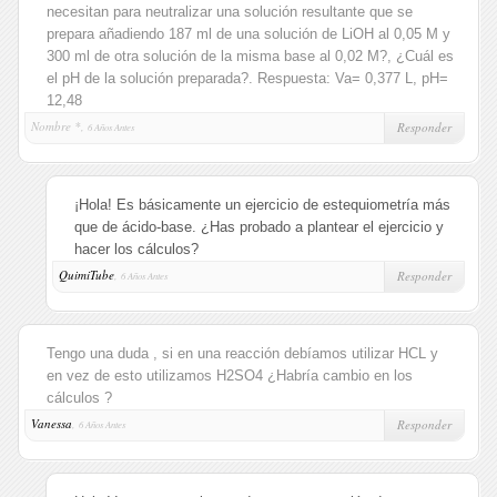
necesitan para neutralizar una solución resultante que se
prepara añadiendo 187 ml de una solución de LiOH al 0,05 M y
300 ml de otra solución de la misma base al 0,02 M?, ¿Cuál es
el pH de la solución preparada?. Respuesta: Va= 0,377 L, pH=
12,48
Nombre *,
Responder
6 Años Antes
¡Hola! Es básicamente un ejercicio de estequiometría más
que de ácido-base. ¿Has probado a plantear el ejercicio y
hacer los cálculos?
QuimiTube
,
Responder
6 Años Antes
Tengo una duda , si en una reacción debíamos utilizar HCL y
en vez de esto utilizamos H2SO4 ¿Habría cambio en los
cálculos ?
Vanessa
,
Responder
6 Años Antes