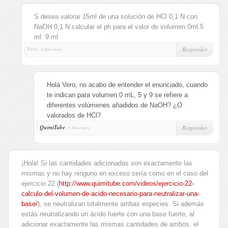
S desea valorar 15ml de una solución de HCl 0,1 N con
NaOH 0,1 N calcular el ph para el valor de volumen 0ml.5
ml. 9 ml
Vero,
Responder
6 Años Antes
Hola Vero, no acabo de entender el enunciado, cuando
te indican para volumen 0 mL, 5 y 9 se refiere a
diferentes volúmenes añadidos de NaOH? ¿O
valorados de HCl?
QuimiTube
,
Responder
6 Años Antes
¡Hola! Si las cantidades adicionadas son exactamente las
mismas y no hay ninguno en exceso sería como en el caso del
ejercicio 22 (
http://www.quimitube.com/videos/ejercicio-22-
calculo-del-volumen-de-acido-necesario-para-neutralizar-una-
base/
), se neutralizan totalmente ambas especies. Si además
estás neutralizando un ácido fuerte con una base fuerte, al
adicionar exactamente las mismas cantidades de ambos, el