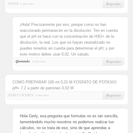
KENNY,
Responder
13 Años Antes
¡Hola! Precisamente por eso, porque como no han
reaccionado permanecen en la disolución. Ten en cuenta
que el pH se hace con la concentración de H3O+ de la
disolución, la real. Los que se hayan neutralizado no
puedes tenerlos en cuenta para determinar el pH, y por
este motivo debes usar 0,02. Un saludo.
Quimitube
,
Responder
13 Años Antes
COMO PREPARAR 100 ml 0,01 M FOSFATO DE POTASIO
pH= 7,2 a partir de patrones 0,02 M
GERLY CACERES,
Responder
13 Años Antes
Hola Gerly, esa pregunta que formulas no es tan sencilla,
lamentándolo mucho nosotros no podemos realizar tus
cálculos, no se trata de eso, sino de que aprendas a