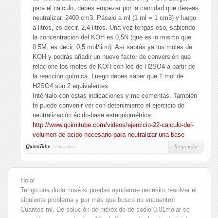
para el cálculo, debes empezar por la cantidad que deseas
neutralizar, 2400 cm3. Pásalo a ml (1 ml = 1 cm3) y luego
a litros, es decir, 2,4 litros. Una vez tengas eso, sabiendo
la concentración del KOH es 0,5N (que es lo mismo que
0,5M, es decir, 0,5 mol/litro). Así sabrás ya los moles de
KOH y podrás añadir un nuevo factor de conversión que
relacione los moles de KOH con los de H2SO4 a partir de
la reacción química. Luego debes saber que 1 mol de
H2SO4 son 2 equivalentes.
Inténtalo con estas indicaciones y me comentas. También
te puede convenir ver con detenimiento el ejercicio de
neutralización ácido-base estequiométrica:
http://www.quimitube.com/videos/ejercicio-22-calculo-del-
volumen-de-acido-necesario-para-neutralizar-una-base
QuimiTube
,
Responder
11 Años Antes
Hola!
Tengo una duda nosé si puedas ayudarme necesito resolver el
siguiente problema y por más que busco no encuentro!
Cuantos ml. De solución de hidróxido de sodio 0.01molar se