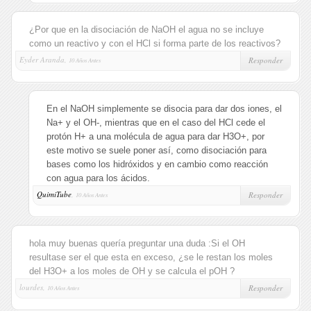
¿Por que en la disociación de NaOH el agua no se incluye
como un reactivo y con el HCl si forma parte de los reactivos?
Eyder Aranda,
Responder
10 Años Antes
En el NaOH simplemente se disocia para dar dos iones, el
Na+ y el OH-, mientras que en el caso del HCl cede el
protón H+ a una molécula de agua para dar H3O+, por
este motivo se suele poner así, como disociación para
bases como los hidróxidos y en cambio como reacción
con agua para los ácidos.
QuimiTube
,
Responder
10 Años Antes
hola muy buenas quería preguntar una duda :Si el OH
resultase ser el que esta en exceso, ¿se le restan los moles
del H3O+ a los moles de OH y se calcula el pOH ?
lourdes,
Responder
10 Años Antes