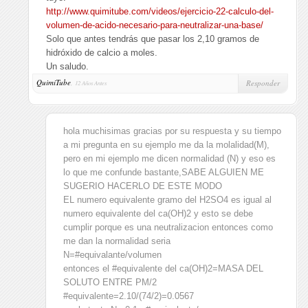
http://www.quimitube.com/videos/ejercicio-22-calculo-del-
volumen-de-acido-necesario-para-neutralizar-una-base/
Solo que antes tendrás que pasar los 2,10 gramos de
hidróxido de calcio a moles.
Un saludo.
QuimiTube
,
Responder
12 Años Antes
hola muchisimas gracias por su respuesta y su tiempo
a mi pregunta en su ejemplo me da la molalidad(M),
pero en mi ejemplo me dicen normalidad (N) y eso es
lo que me confunde bastante,SABE ALGUIEN ME
SUGERIO HACERLO DE ESTE MODO
EL numero equivalente gramo del H2SO4 es igual al
numero equivalente del ca(OH)2 y esto se debe
cumplir porque es una neutralizacion entonces como
me dan la normalidad seria
N=#equivalante/volumen
entonces el #equivalente del ca(OH)2=MASA DEL
SOLUTO ENTRE PM/2
#equivalente=2.10/(74/2)=0.0567