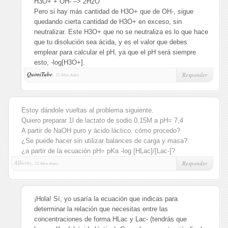
H3O+ + OH- –> 2H2O
Pero si hay más cantidad de H3O+ que de OH-, sigue
quedando cierta cantidad de H3O+ en exceso, sin
neutralizar. Este H3O+ que no se neutraliza es lo que hace
que tu disolución sea ácida, y es el valor que debes
emplear para calcular el pH, ya que el pH será siempre
esto, -log[H3O+].
QuimiTube
,
Responder
12 Años Antes
Estoy dándole vueltas al problema siguiente.
Quiero preparar 1l de lactato de sodio 0.15M a pH= 7,4
A partir de NaOH puro y ácido láctico. cómo procedo?
¿Se puede hacer sin utilizar balances de carga y masa?
¿a partir de la ecuación pH= pKa -log [HLac]/[Lac-]?
Alberto,
Responder
12 Años Antes
¡Hola! Sí, yo usaría la ecuación que indicas para
determinar la relación que necesitas entre las
concentraciones de forma HLac y Lac- (tendrás que