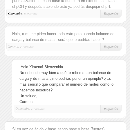
puntualización: si es la base la que está en exceso calcularás
el pOH y después sabiendo éste ya podrás despejar el pH.
Quimitube
,
Responder
14 Años Antes
Hola, a mi me piden hacer todo esto pero usando balance de
carga y balance de masa.. será que lo podrías hacer ?
Ximena,
Responder
14 Años Antes
¡Hola Ximena! Bienvenida.
No entiendo muy bien a qué te refieres con balance de
carga y de masa, ¿me podrías poner un ejemplo? ¿Es
más sencillo que comparar el número de moles como lo
hacemos nosotros?
Un saludo,
Carmen
Quimitube,
Responder
14 Años Antes
Si en vez de ácido y base, tengo base y base (fuertes)