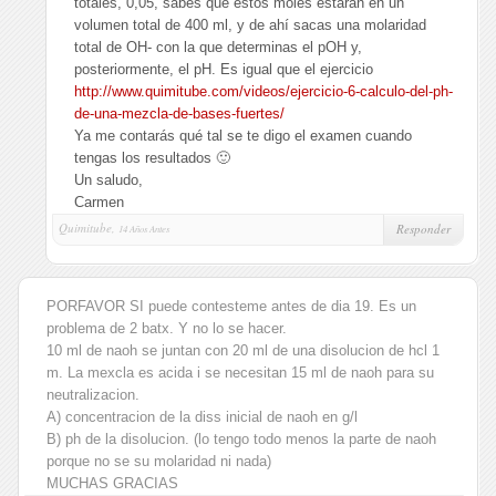
totales, 0,05, sabes que estos moles estarán en un
volumen total de 400 ml, y de ahí sacas una molaridad
total de OH- con la que determinas el pOH y,
posteriormente, el pH. Es igual que el ejercicio
http://www.quimitube.com/videos/ejercicio-6-calculo-del-ph-
de-una-mezcla-de-bases-fuertes/
Ya me contarás qué tal se te digo el examen cuando
tengas los resultados 🙂
Un saludo,
Carmen
Quimitube,
Responder
14 Años Antes
PORFAVOR SI puede contesteme antes de dia 19. Es un
problema de 2 batx. Y no lo se hacer.
10 ml de naoh se juntan con 20 ml de una disolucion de hcl 1
m. La mexcla es acida i se necesitan 15 ml de naoh para su
neutralizacion.
A) concentracion de la diss inicial de naoh en g/l
B) ph de la disolucion. (lo tengo todo menos la parte de naoh
porque no se su molaridad ni nada)
MUCHAS GRACIAS