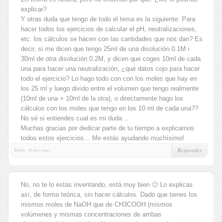
explicar?
Y otras duda que tengo de todo el tema es la siguiente: Para
hacer todos los ejercicios de calcular el pH, neutralizaciones,
etc. los cálculos se hacen con las cantidades que nos dan? Es
decir, si me dicen que tengo 25ml de una disolución 0.1M i
30ml de otra disolución 0.2M, y dicen que coges 10ml de cada
una para hacer una neutralización, ¿qué datos cojo para hacer
todo el ejercicio? Lo hago todo con con los moles que hay en
los 25 ml y luego divido entre el volumen que tengo realmente
(10ml de una + 10ml de la otra), o directamente hago los
cálculos con los moles que tengo en los 10 ml de cada una??
No sé si entiendes cual es mi duda…
Muchas gracias por dedicar parte de tu tiempo a explicarnos
todos estos ejercicios… Me estás ayudando muchísimo!
Sara,
Responder
14 Años Antes
No, no te lo estás inventando, está muy bien 🙂 Lo explicas
así, de forma teórica, sin hacer cálculos. Dado que tienes los
mismos moles de NaOH que de CH3COOH (mismos
volúmenes y mismas concentraciones de ambas