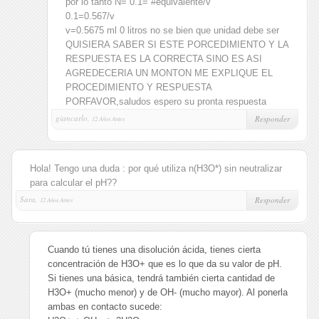
por lo tanto N= 0.1= #equivalente/v
0.1=0.567/v
v=0.5675 ml 0 litros no se bien que unidad debe ser
QUISIERA SABER SI ESTE PORCEDIMIENTO Y LA
RESPUESTA ES LA CORRECTA SINO ES ASI
AGREDECERIA UN MONTON ME EXPLIQUE EL
PROCEDIMIENTO Y RESPUESTA
PORFAVOR,saludos espero su pronta respuesta
giancarlo,
Responder
12 Años Antes
Hola! Tengo una duda : por qué utiliza n(H3O*) sin neutralizar
para calcular el pH??
Sara,
Responder
12 Años Antes
Cuando tú tienes una disolución ácida, tienes cierta
concentración de H3O+ que es lo que da su valor de pH.
Si tienes una básica, tendrá también cierta cantidad de
H3O+ (mucho menor) y de OH- (mucho mayor). Al ponerla
ambas en contacto sucede: