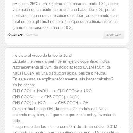
pH final a 25ºC será 7 (como en el caso de teoría 10.1, sobre
valoración de un ácido fuerte con una base débil). Si, por el
contrario, alguna de las especies es débil, aunque neutralices
totalmente el pH final no será 7 porque se producirá hidrólisis
(como en el caso de la teoría 10.2).
Quimitube
,
Responder
14 Años Antes
He visto el vídeo de la teoría 10.2!
La duda me venía a partir de un ejercicioque dice: indica
razonadamente si 50ml de ácido acético 0.01M i 50ml de
NaOH 0.01M es una disolución ácida, básica o neutra.
En este caso se explica teóricamente, sin hacer cálculos?
Yo he hecho:
CH3-COOH + NaOH —-> CH3-COONa + H2O
CH3-COONa —-> CH3-COO(-) + Na(+)
CH3-COO(-) + H2O ——> CH3-COOH + OH-
Como al final tengo OH-, la disolución es básica? No lo
entiendo muy bien, así que creo que me lo estoy inventando
todo…
Luego me piden los mismo con 50ml de nitrato sódico 0.01M…
En teoría es neutra, pero no entiendo por qué. ¿Me lo podrías