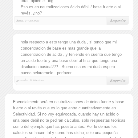
total, aplico el -log
Eso es en neutralizaciones ácido débil / base fuerte o al
revés, ¿no?
Sara,
Responder
14 Años Antes
hola respecto a esto tengo una duda , si tengo que mi
concentracion de base es mas grande que la
concentracion de acido , y teniendo en cuenta que tengo
un acido fuerte y una base debil al final que tengo una
disolucion basica??? . Bueno esa es mi duda espero
pueda aclararmela . porfavor.
gerardo,
Responder
13 Años Antes
Esencialmentr será en neutralizaciones de ácido fuerte y base
fuerte o al revés que es lo que entra cuantitativamente en
Selectividad. Si no voy equivocada, cuando hay un ácido o
una base débil no te pedirán cálculos, solo respuestas teóricas
como del ejemplo que has puesto antes. Por lo demás los
cálculos se hacen tal y como has dicho, solo una pequeña