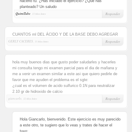
hacerlo tú. ¿Has iniciado el ejercicio? ¿Qué has
planteado? Un saludo
QuimiTube
,
Responder
13 Años Antes
CUANTOS ml DEL ÁCIDO Y DE LA BASE DEBO AGREGAR
GERLY CACERES,
Responder
13 Años Antes
hola muy buenos dias que gusto poder saludarles y hacerles
mi consulta tengo mi examen parcial para el dia de mañana y
me a venir un examen similar a este asi que quiero pedirle de
favor que me ayuden el problema es el sgte:
¿cual es el volumen de acido sulfurico 0.1N para neutralizar
2.10 gr de hidroxido de calcio
giancarlo,
Responder
12 Años Antes
Hola Giancarlo, bienvenido. Este ejercicio es muy parecido
a este otro, te sugiero que lo veas y trates de hacer el
tuyo: