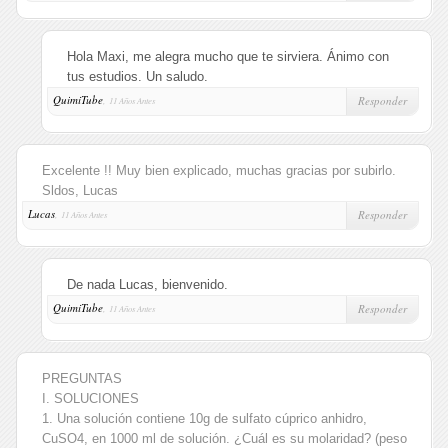
Hola Maxi, me alegra mucho que te sirviera. Ánimo con
tus estudios. Un saludo.
QuimiTube
,
Responder
11 Años Antes
Excelente !! Muy bien explicado, muchas gracias por subirlo.
Sldos, Lucas
Lucas
,
Responder
11 Años Antes
De nada Lucas, bienvenido.
QuimiTube
,
Responder
11 Años Antes
PREGUNTAS
I. SOLUCIONES
1. Una solución contiene 10g de sulfato cúprico anhidro,
CuSO4, en 1000 ml de solución. ¿Cuál es su molaridad? (peso