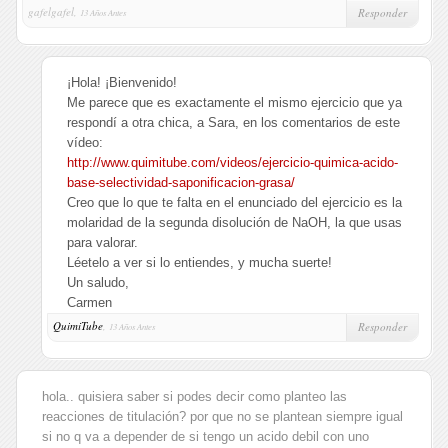
gafelgafel,
Responder
13 Años Antes
¡Hola! ¡Bienvenido!
Me parece que es exactamente el mismo ejercicio que ya
respondí a otra chica, a Sara, en los comentarios de este
vídeo:
http://www.quimitube.com/videos/ejercicio-quimica-acido-
base-selectividad-saponificacion-grasa/
Creo que lo que te falta en el enunciado del ejercicio es la
molaridad de la segunda disolución de NaOH, la que usas
para valorar.
Léetelo a ver si lo entiendes, y mucha suerte!
Un saludo,
Carmen
QuimiTube
,
Responder
13 Años Antes
hola.. quisiera saber si podes decir como planteo las
reacciones de titulación? por que no se plantean siempre igual
si no q va a depender de si tengo un acido debil con uno