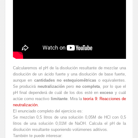
Calcularemos el pH de la disolución resultante de mezclar una
disolución de un ácido fuerte y una disolución de base fuerte,
aunque en
cantidades no estequiométricas
o equivalentes.
Se producirá
neutralización
pero
no completa
, por lo que el
pH final dependerá de cuál de los dos esté en
exceso
y cuál
actúe como reactivo
limitante
. Mira la
teoría 9: Reacciones de
neutralización.
El enunciado completo del ejercicio es:
Se mezclan 0,5 litros de una solución 0,05M de HCl con 0,5
litros de una solución 0,01M de NaOH. Calcula el pH de la
disolución resultante suponiendo volúmenes aditivos.
También te puede interesar: