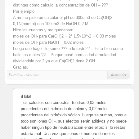
distintas cómo calculo la concentración de OH – ???
Por ejemplo:
A mi me pidieron calcular el pH de 300cm3 de Ca(OH)2
0,1N(normal) con 100cm3 de NaOH 0,2 M.
Hice las cuentas y me quedaban:
moles de OH- para Ca(OH)2 = 2* 1,5×10^-2 = 0,03 moles
moles de OH- para NaOH = 0,02 moles
Luego que hago.. lo sumo ??? o lo resto?? .. Está bien cómo
halle los moles ?? .. Porque pasé normalidad a molaridad
dividiendolo por 2 ya que Ca(OH)2 tiene 2 OH .
Gracias.
Valentina,
Responder
14 Años Antes
¡Hola!
Tus cálculos son correctos, tendrás 0,03 moles
procedentes del hidróxido de calcio y 0,02 moles
procedentes del hidróxido sódico. Luego se suman, porque
todo son iones OH-, sus efectos serán aditivos y no puede
haber ningún tipo de neutralización entre ellos; si lo restas,
estaría mal. Una vez que tienes el número de moles