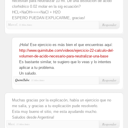
necesitan para neutralizar 10 ml. De una disolución de ácido
clorhidrico 0.02 molar en la sig ecuación?
HCL+NaOH====NaCl + H2O
ESPERO PUEDAN EXPLICARME, gracias!
Marcel,
Responder
11 Años Antes
¡Hola! Ese ejercicio es más bien el que encuentras aquí:
http://www.quimitube.com/videos/ejercicio-22-calculo-del-
volumen-de-acido-necesario-para-neutralizar-una-base
Es bastante similar, te sugiero que lo veas y lo intentes
aplicar a tu problema.
Un saludo.
QuimiTube
,
Responder
11 Años Antes
Muchas gracias por la explicacón, había un ejercicio que no
me salía, y gracias a tu explicación pude resolverlo.
Esta muy bueno el sitio, me esta ayudando mucho.
Saludos desde Argentina!
Maxi,
Responder
11 Años Antes