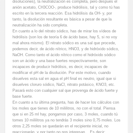
disoluciones), la neutralización es completa, pero después el
anión acetato, CH3COO-, produce hidrólisis, tal y como tú has
escrito en la tercera reacción. Esa hidrólisis da OH- y, por
tanto, la disolución resultante es básica a pesar de que la
neutralización ha sido completa.
En cuanto a lo del nitrato sódico, has de mirar los vídeos de
hidrólisis (son los de teoría 6 de ácido base, hay 5, si no voy
mal ahora mismo). El nitrato sódico es una sal que procede,
podemos decir, de ácido nítrico, HNO3, y de hidróxido sódico,
NaOH. Como tanto el ácido nítrico como el hidróxido sódico
son un ácido y una base fuertes respectivamente, son
incapaces de producir hidrólisis, es decir, incapaces de
modificar el pH de la disolución. Por este motivo, cuando
disuelves esta sal en agua el pH final es neutro, igual que si
disuelves cloruro sódico, NaCl, nitrato potásico, KNO3, etc.
Pasará esto con cualquier sal que provenga de ácido fuerte y
base fuerte.
En cuanto a tu última pregunta, has de hacer los cálculos con
los moles que tienes de 10 mililitros, no con el total. Piensa
que si en 25 ml hay, pongamos por caso, 3 moles, cuando tú
tomes 10 mililitros ya no tendrás 3 moles sino 0,75 moles. Los
otros 2,25 moles se quedarán en el recipiente inicial, no
reaccionarán, y por tanto no nos interesan… Es decir: