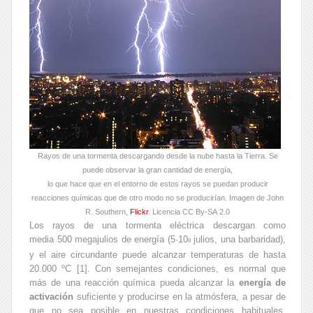
Rayos de una tormenta descargando desde la nube hasta la Tierra. Se
puede observar la gran cantidad de energía,
lo que hace que en el entorno de estos rayos se puedan producir
reacciones químicas que de otro modo no se producirían. Imagen de John
R. Southern,
Flickr
. Licencia CC By-SA 2.0
Los rayos de una tormenta eléctrica descargan como
media 500 megajulios de energía (5·10
julios, una barbaridad),
8
y el aire circundante puede alcanzar temperaturas de hasta
20.000 ºC [1]. Con semejantes condiciones, es normal que
más de una reacción química pueda alcanzar la
energía de
activación
suficiente y producirse en la atmósfera, a pesar de
que no sea posible en nuestras condiciones habituales.