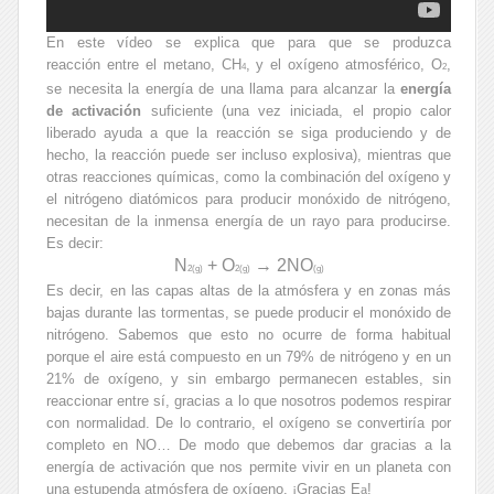
En este vídeo se explica que para que se produzca
reacción entre el metano, CH
, y el oxígeno atmosférico, O
,
4
2
se necesita la energía de una llama para alcanzar la
energía
de activación
suficiente (una vez iniciada, el propio calor
liberado ayuda a que la reacción se siga produciendo y de
hecho, la reacción puede ser incluso explosiva), mientras que
otras reacciones químicas, como la combinación del oxígeno y
el nitrógeno diatómicos para producir monóxido de nitrógeno,
necesitan de la inmensa energía de un rayo para producirse.
Es decir:
N
+ O
→ 2NO
2(g)
2(g)
(g)
Es decir, en las capas altas de la atmósfera y en zonas más
bajas durante las tormentas, se puede producir el monóxido de
nitrógeno. Sabemos que esto no ocurre de forma habitual
porque el aire está compuesto en un 79% de nitrógeno y en un
21% de oxígeno, y sin embargo permanecen estables, sin
reaccionar entre sí, gracias a lo que nosotros podemos respirar
con normalidad. De lo contrario, el oxígeno se convertiría por
completo en NO… De modo que debemos dar gracias a la
energía de activación que nos permite vivir en un planeta con
una estupenda atmósfera de oxígeno. ¡Gracias E
!
a