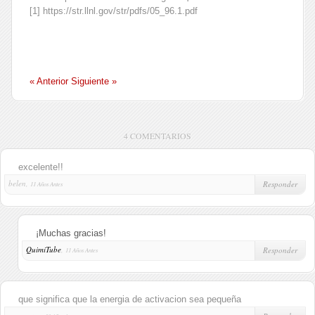
[1] https://str.llnl.gov/str/pdfs/05_96.1.pdf
« Anterior
Siguiente »
4 COMENTARIOS
excelente!!
belen,
Responder
11 Años Antes
¡Muchas gracias!
QuimiTube
,
Responder
11 Años Antes
que significa que la energia de activacion sea pequeña