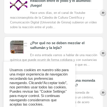
Reacción entre el yodo y el aluminio:
¡fuego!
Hace unos días, en el canal de Youtube
reaccionaexplota de la Cátedra de Cultura Científica y
Comunicación Digital (Universitat de Girona) subieron un vídeo
sobre la reacción entre el yodo...
¿Por qué no se deben mezclar el
salfumán y la lejía?
En esta entrada vamos a hablar de una reacción
química que puede ocurrir de forma cotidiana y con sustancias
que tenemos habitualmente en casa, a pesar de que es...
Usamos cookies en nuestro sitio para
una mejor experiencia de navegación
recordando tus preferencias
¿Qué pasa si sumergimos una moneda
navegando. Clicando“Acceptar todo”,
de cobre en nitrato de plata?
nos permites usar todos las cookies.
Puedes revisar las "Cookie Settings"
Supongamos que tenemos una moneda de
para mayor control. Si continuas
cobre o recubierta del mismo, como por ejemplo un céntimo,
navegando consideramos que
dos céntimos o cinco céntimos de euro (hechas de acero
aceptas las coockies.
recubierto superficialmente de...