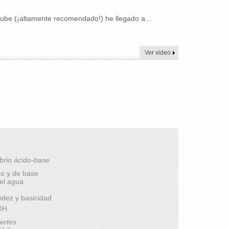
utube (¡altamente recomendado!) he llegado a...
Ver video
brio ácido-base
do y de base
del agua
idez y basicidad
pOH
ertes