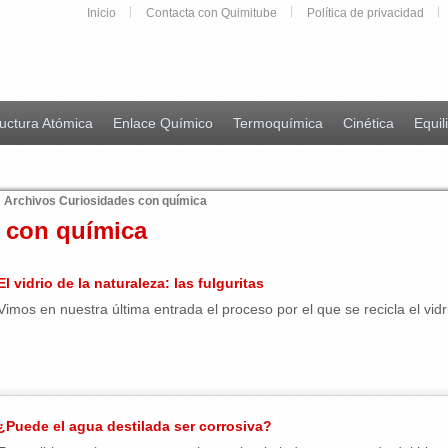
Inicio
Contacta con Quimitube
Política de privacidad
uctura Atómica
Enlace Químico
Termoquímica
Cinética
Equil
Archivos Curiosidades con química
 con química
El vidrio de la naturaleza: las fulguritas
Vimos en nuestra última entrada el proceso por el que se recicla el vidrio.
¿Puede el agua destilada ser corrosiva?