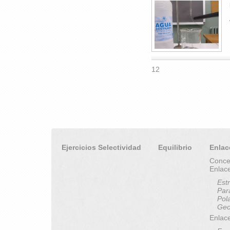
12
Ejercicios Selectividad
Equilibrio
Enlac
Conce
Enlac
Est
Par
Pol
Geo
Enlace