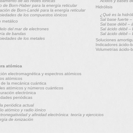
damento de las redes iónicas
Ácidos y bases d
lo de Born-Haber para la energía reticular
Hidrólisis
ación de Born-Landé para la energía reticular
¿Qué es la hidról
piedades de los compuestos iónicos
Sal base fuerte –
e metálico
Sal base débil – 
elo del mar de electrones
Sal ácido débil –
ría de bandas
Sal ácido débil –
piedades de los metales
Soluciones amortig
Indicadores ácido-
Volumetrías ácido-
ura atómica
ción electromagnética y espectros atómicos
os atómicos
 de la mecánica cuántica
ales atómicos y números cuánticos
uración electrónica
edades periódicas
la periódica actual
io atómico y radio iónico
tronegatividad y afinidad electrónica: teoría y ejercicios
rgía de ionización