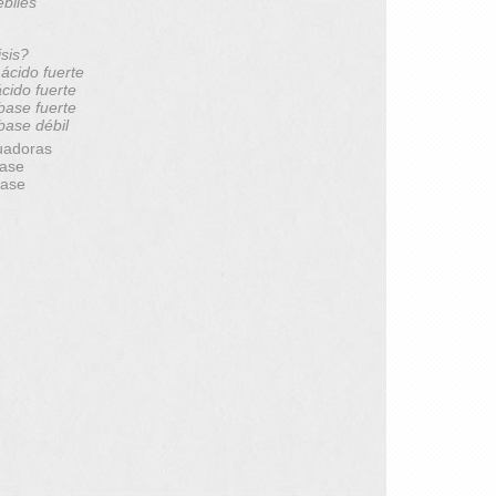
ébiles
isis?
 ácido fuerte
ácido fuerte
 base fuerte
 base débil
uadoras
base
base