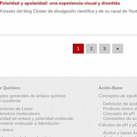
Polaridad y apolaridad: una experiencia visual y divertida
A través del blog Clúster de divulgación científica y de su canal de Yo
1
2
3
»
e Químico
Ácido-Base
ptos generales de enlace químico
Conceptos de equili
e covalente
Definición de áci
ructuras de Lewis
Producto iónico 
ámetros moleculares
Concepto de pH
aridad de enlace y polaridad molecular
Constantes de ac
metría molecular e hibridación
Cálculos de pH y 
 iónico
Ácidos y bases fu