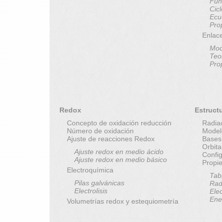
Fun
Cic
Ecu
Pro
Enlac
Mod
Teo
Pro
Redox
Estruct
Concepto de oxidación reducción
Radia
Número de oxidación
Model
Ajuste de reacciones Redox
Bases
Orbit
Ajuste redox en medio ácido
Config
Ajuste redox en medio básico
Propi
Electroquímica
Tab
Pilas galvánicas
Rad
Electrolisis
Elec
Ene
Volumetrías redox y estequiometría