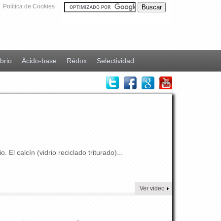
Política de Cookies
ibrio
Ácido-base
Rédox
Selectividad
 El calcín (vidrio reciclado triturado)...
Ver video