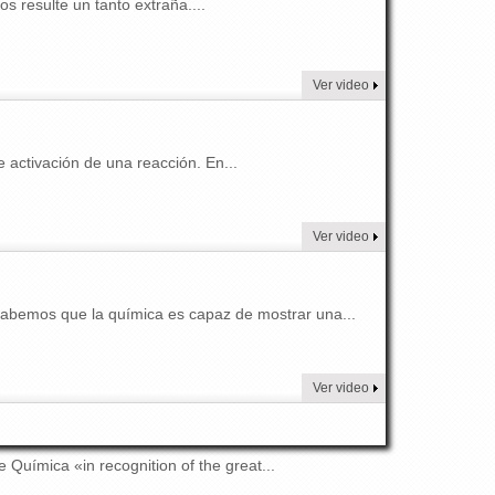
s resulte un tanto extraña....
Ver video
 activación de una reacción. En...
Ver video
sabemos que la química es capaz de mostrar una...
Ver video
Química «in recognition of the great...