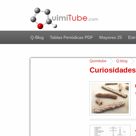
Q-Blog
Tablas Periódicas PDF
Mayores 25
Estr
Quimitube
Q-blog
Curiosidades