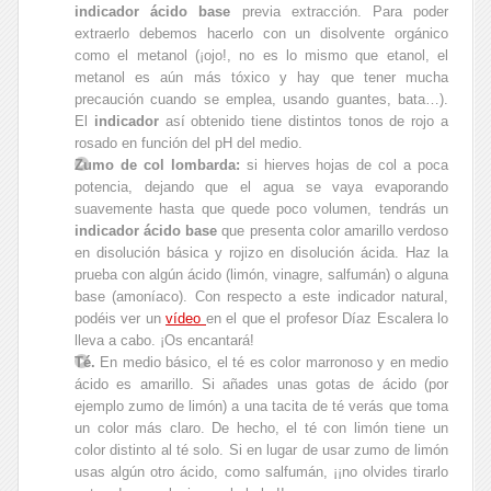
indicador ácido base
previa extracción. Para poder
extraerlo debemos hacerlo con un disolvente orgánico
como el metanol (¡ojo!, no es lo mismo que etanol, el
metanol es aún más tóxico y hay que tener mucha
precaución cuando se emplea, usando guantes, bata…).
El
indicador
así obtenido tiene distintos tonos de rojo a
rosado en función del pH del medio.
Zumo de col lombarda:
si hierves hojas de col a poca
potencia, dejando que el agua se vaya evaporando
suavemente hasta que quede poco volumen, tendrás un
indicador ácido base
que presenta color amarillo verdoso
en disolución básica y rojizo en disolución ácida. Haz la
prueba con algún ácido (limón, vinagre, salfumán) o alguna
base (amoníaco). Con respecto a este indicador natural,
podéis ver un
vídeo
en el que el profesor Díaz Escalera lo
lleva a cabo. ¡Os encantará!
Té.
En medio básico, el té es color marronoso y en medio
ácido es amarillo. Si añades unas gotas de ácido (por
ejemplo zumo de limón) a una tacita de té verás que toma
un color más claro. De hecho, el té con limón tiene un
color distinto al té solo. Si en lugar de usar zumo de limón
usas algún otro ácido, como salfumán, ¡¡no olvides tirarlo