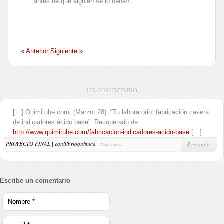
antes de que alguien se lo beba!!
« Anterior
Siguiente »
UN COMENTARIO
[…] Quimitube.com, (Marzo, 28). “Tu laboratorio: fabricación casera
de indicadores ácido base”. Recuperado de:
http://www.quimitube.com/fabricacion-indicadores-acido-base
[…]
PROYECTO FINAL | equilibrioquimica
,
Responder
10 Años Antes
Escribe un comentario