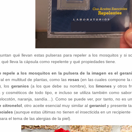
ntan qué llevan estas pulseras para repeler a los mosquitos y si so
a qué lleva la cápsula como repelente y qué propiedades tiene.
e repele a los mosquitos en la pulsera de la imagen es el gerani
al en multitud de plantas, como las
rosas
(en las cuales compone la m
), los
geranios
(a los que debe su nombre), los
limones
y otros fr
 y cosméticos de todo tipo, e incluso se utiliza también como sabor
locotón, naranja, sandía…). Como se puede ver, por tanto, no es u
 citronelol
,
otro aceite esencial muy similar al
geraniol
y presente ta
nciales
(aunque estas últimas no tienen el insecticida en un recipient
ara el tema de las alergias de la piel).