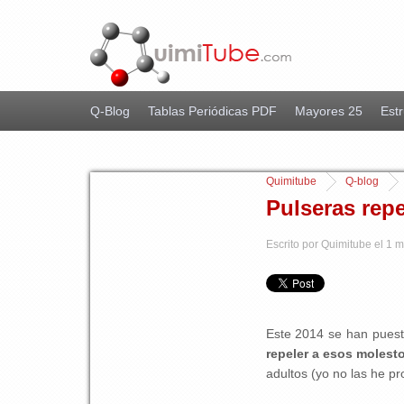
Q-Blog
Tablas Periódicas PDF
Mayores 25
Estr
Quimitube
Q-blog
Pulseras repe
Escrito por Quimitube el 1 
Este 2014 se han pue
repeler a esos molest
adultos (yo no las he pr