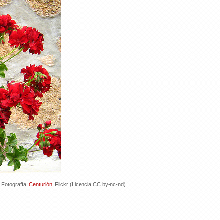
 Fotografía:
Centurión
,
Flickr (Licencia CC by-nc-nd)