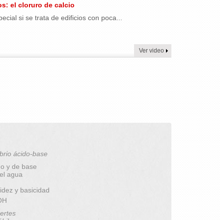
 el cloruro de calcio
ial si se trata de edificios con poca...
Ver video
brio ácido-base
do y de base
del agua
idez y basicidad
pOH
ertes