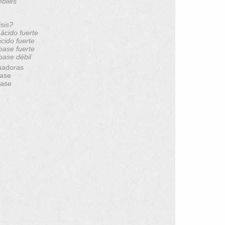
ébiles
isis?
 ácido fuerte
ácido fuerte
 base fuerte
 base débil
uadoras
base
base