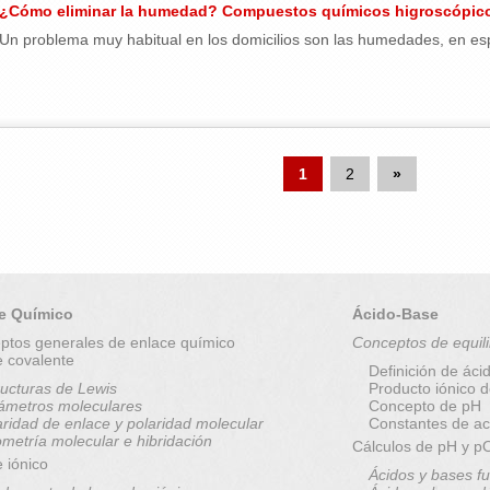
¿Cómo eliminar la humedad? Compuestos químicos higroscópicos:
Un problema muy habitual en los domicilios son las humedades, en espec
1
2
»
e Químico
Ácido-Base
ptos generales de enlace químico
Conceptos de equili
e covalente
Definición de áci
ructuras de Lewis
Producto iónico 
ámetros moleculares
Concepto de pH
aridad de enlace y polaridad molecular
Constantes de ac
metría molecular e hibridación
Cálculos de pH y 
 iónico
Ácidos y bases fu