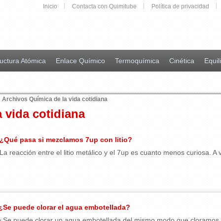
Inicio
Contacta con Quimitube
Política de privacidad
uctura Atómica
Enlace Químico
Termoquímica
Cinética
Equil
Archivos Química de la vida cotidiana
 vida cotidiana
¿Qué pasa si mezclamos 7up con litio?
La reacción entre el litio metálico y el 7up es cuanto menos curiosa. A
¿Se puede clorar el agua embotellada?
¿Se puede clorar un agua embotellada del mismo modo que cloramos el