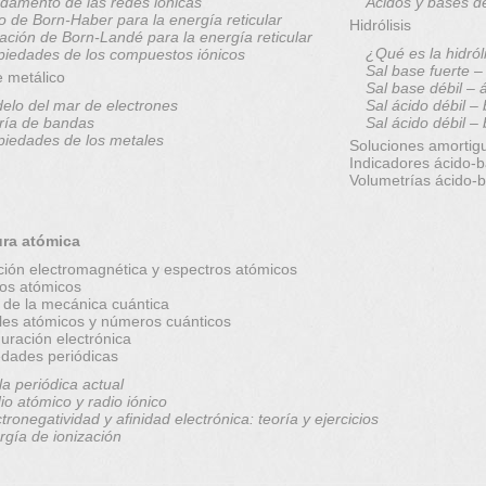
damento de las redes iónicas
Ácidos y bases d
lo de Born-Haber para la energía reticular
Hidrólisis
ación de Born-Landé para la energía reticular
¿Qué es la hidról
piedades de los compuestos iónicos
Sal base fuerte –
e metálico
Sal base débil – 
elo del mar de electrones
Sal ácido débil –
ría de bandas
Sal ácido débil –
piedades de los metales
Soluciones amortig
Indicadores ácido-
Volumetrías ácido-
ura atómica
ción electromagnética y espectros atómicos
os atómicos
 de la mecánica cuántica
ales atómicos y números cuánticos
uración electrónica
edades periódicas
la periódica actual
io atómico y radio iónico
tronegatividad y afinidad electrónica: teoría y ejercicios
rgía de ionización