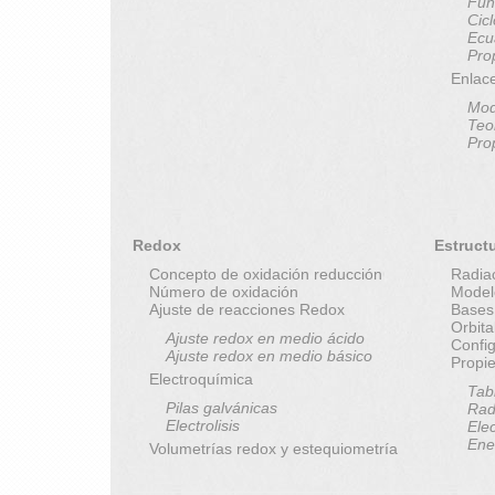
Fun
Cic
Ecu
Pro
Enlac
Mod
Teo
Pro
Redox
Estruct
Concepto de oxidación reducción
Radia
Número de oxidación
Model
Ajuste de reacciones Redox
Bases
Orbit
Ajuste redox en medio ácido
Config
Ajuste redox en medio básico
Propi
Electroquímica
Tab
Pilas galvánicas
Rad
Electrolisis
Elec
Ene
Volumetrías redox y estequiometría