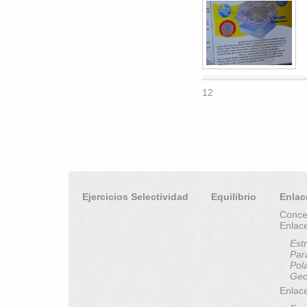
12
Ejercicios Selectividad
Equilibrio
Enlac
Conce
Enlac
Est
Par
Pol
Geo
Enlace