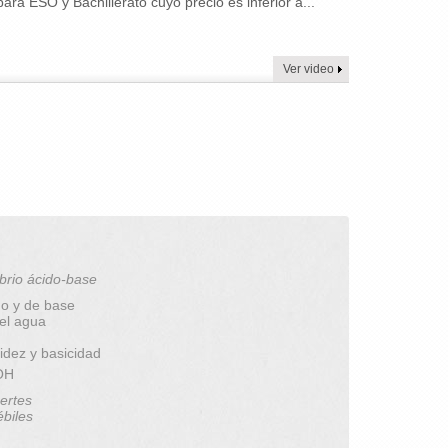
ara ESO y Bachillerato cuyo precio es inferior a...
Ver video
brio ácido-base
do y de base
del agua
idez y basicidad
pOH
ertes
ébiles