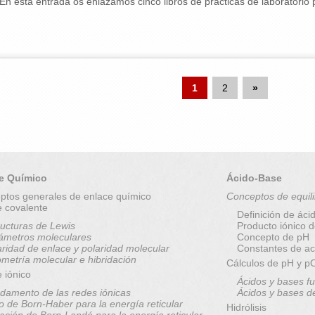
En esta entrada os enlazamos cinco libros de prácticas de laboratorio p
1
2
»
e Químico
Ácido-Base
ptos generales de enlace químico
Conceptos de equili
e covalente
Definición de áci
ructuras de Lewis
Producto iónico 
ámetros moleculares
Concepto de pH
aridad de enlace y polaridad molecular
Constantes de ac
metría molecular e hibridación
Cálculos de pH y 
 iónico
Ácidos y bases fu
damento de las redes iónicas
Ácidos y bases d
lo de Born-Haber para la energía reticular
Hidrólisis
ación de Born-Landé para la energía reticular