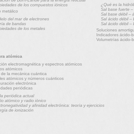
¿Qué es la hidról
piedades de los compuestos iónicos
Sal base fuerte –
e metálico
Sal base débil – 
elo del mar de electrones
Sal ácido débil –
ría de bandas
Sal ácido débil –
piedades de los metales
Soluciones amortig
Indicadores ácido-
Volumetrías ácido-
ura atómica
ción electromagnética y espectros atómicos
os atómicos
 de la mecánica cuántica
ales atómicos y números cuánticos
uración electrónica
edades periódicas
la periódica actual
io atómico y radio iónico
tronegatividad y afinidad electrónica: teoría y ejercicios
rgía de ionización