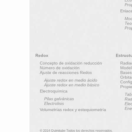
Pro
Enlac
Mod
Teo
Pro
Redox
Estruct
Concepto de oxidación reducción
Radia
Número de oxidación
Model
Ajuste de reacciones Redox
Bases
Orbit
Ajuste redox en medio ácido
Config
Ajuste redox en medio básico
Propi
Electroquímica
Tab
Pilas galvánicas
Rad
Electrolisis
Elec
Ene
Volumetrías redox y estequiometría
© 2014 Quimitube Todos los derechos reservados.