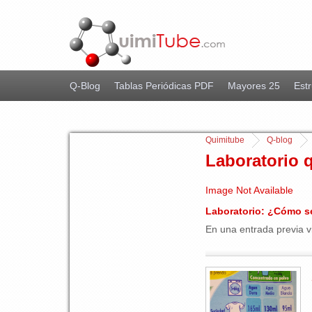
Q-Blog
Tablas Periódicas PDF
Mayores 25
Estr
Quimitube
Q-blog
Laboratorio 
Image Not Available
Laboratorio: ¿Cómo se
En una entrada previa v