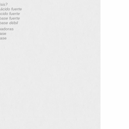
isis?
 ácido fuerte
ácido fuerte
 base fuerte
 base débil
uadoras
base
base