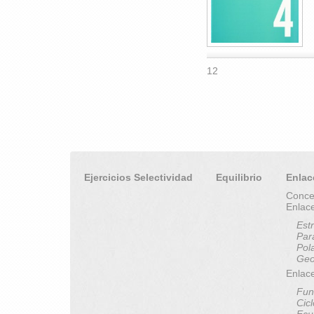
12
Ejercicios Selectividad
Equilibrio
Enlac
Conce
Enlac
Est
Par
Pol
Geo
Enlace
Fun
Cic
Ecu