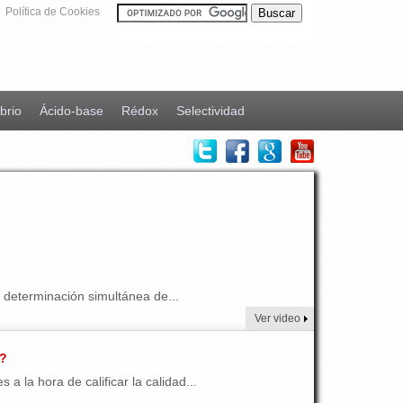
Política de Cookies
ibrio
Ácido-base
Rédox
Selectividad
 determinación simultánea de...
Ver video
o?
 la hora de calificar la calidad...