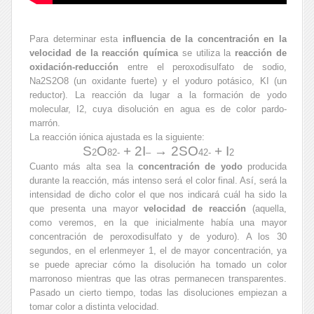
Para determinar esta
influencia de la concentración en la
velocidad de la reacción química
se utiliza la
reacción de
oxidación-reducción
entre el peroxodisulfato de sodio,
Na
2
S
2
O
8
(un oxidante fuerte) y el yoduro potásico, KI (un
reductor). La reacción da lugar a la formación de yodo
molecular, I
2
, cuya disolución en agua es de color pardo-
marrón.
La reacción iónica ajustada es la siguiente:
S
O
+ 2I
→ 2SO
+ I
2
8
2-
–
4
2-
2
Cuanto más alta sea la
concentración de yodo
producida
durante la reacción, más intenso será el color final. Así, será la
intensidad de dicho color el que nos indicará cuál ha sido la
que presenta una mayor
velocidad de reacción
(aquella,
como veremos, en la que inicialmente había una mayor
concentración de peroxodisulfato y de yoduro). A los 30
segundos, en el erlenmeyer 1, el de mayor concentración, ya
se puede apreciar cómo la disolución ha tomado un color
marronoso mientras que las otras permanecen transparentes.
Pasado un cierto tiempo, todas las disoluciones empiezan a
tomar color a distinta velocidad.