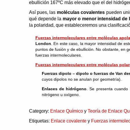
ebullición 167ºC más elevado que el del hidróge
Así pues, las
moléculas covalentes
pueden unir
qué depende la
mayor o menor intensidad de l
la polaridad, que estableceremos una clasificació
Fuerzas intermoleculares entre moléculas apol
London
. En este caso, la mayor intensidad de est
puntos de fusión y de ebullición. No obstante, en
fuerzas intermoleculares.
Fuerzas intermoleculares entre moléculas polar
Fuerzas dipolo – dipolo o fuerzas de Van de
cuyos dipolos no se anulan por geometría).
Enlaces de hidrógeno
. Se presenta cuando 
nitrógeno u oxígeno.
Category:
Enlace Químico
y
Teoría de Enlace Qu
Etiquetas:
Enlace covalente
y
Fuerzas intermole