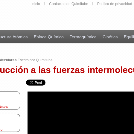
Inicio
Contacta con Quimitube
Política de privacidad
uctura Atómica
Enlace Químico
Termoquímica
Cinética
Equil
oleculares
Escrito por Quimitube
ducción a las fuerzas intermolec
uímica
co