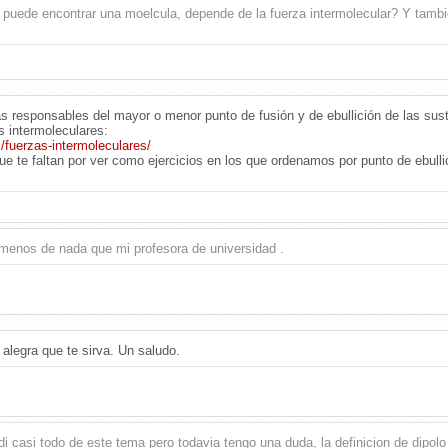
ia puede encontrar una moelcula, depende de la fuerza intermolecular? Y tam
las responsables del mayor o menor punto de fusión y de ebullición de las s
s intermoleculares:
/fuerzas-intermoleculares/
ue te faltan por ver como ejercicios en los que ordenamos por punto de ebullic
n menos de nada que mi profesora de universidad .
legra que te sirva. Un saludo.
di casi todo de este tema pero todavia tengo una duda, la definicion de dipol