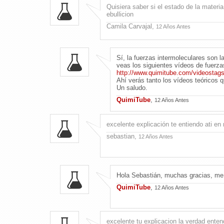
Quisiera saber si el estado de la mater
ebullicion
Camila Carvajal,
12 Años Antes
Sí, la fuerzas intermoleculares son 
veas los siguientes vídeos de fuerza
http://www.quimitube.com/videostags
Ahí verás tanto los vídeos teóricos q
Un saludo.
QuimiTube
,
12 Años Antes
excelente explicación te entiendo ati e
sebastian,
12 Años Antes
Hola Sebastián, muchas gracias, me a
QuimiTube
,
12 Años Antes
excelente tu explicacion la verdad enten