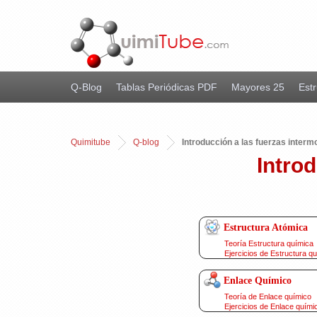
Q-Blog
Tablas Periódicas PDF
Mayores 25
Estr
Quimitube
Q-blog
Introducción a las fuerzas interm
Intro
Estructura Atómica
Teoría Estructura química
Ejercicios de Estructura q
Enlace Químico
Teoría de Enlace químico
Ejercicios de Enlace quími