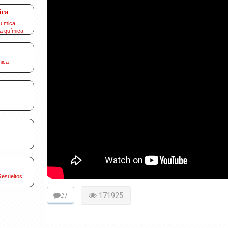
ica
uímica
a química
mica
Resueltos
21
171925