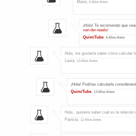
Maira,
6 Años Antes
¡Hola! Te recomiendo que veas 
van-der-waals/
QuimiTube
,
6 Años Antes
Hola, me gustaría saber cómo calcular la
Laura,
13 Años Antes
¡Hola! Podrías calcularla considera
QuimiTube
,
13 Años Antes
Hola , quisiera saber cual es la relación
Patricia,
12 Años Antes