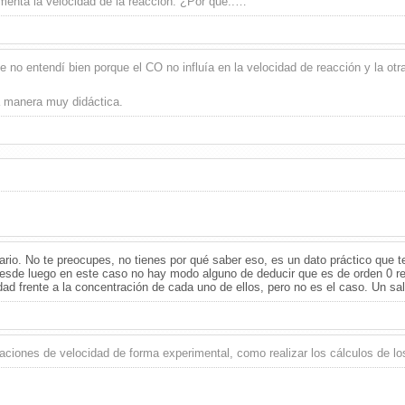
umenta la velocidad de la reacción. ¿Por qué..…
e no entendí bien porque el CO no influía en la velocidad de reacción y la otr
 manera muy didáctica.
rio. No te preocupes, no tienes por qué saber eso, es un dato práctico que 
 desde luego en este caso no hay modo alguno de deducir que es de orden 0 r
dad frente a la concentración de cada uno de ellos, pero no es el caso. Un sa
uaciones de velocidad de forma experimental, como realizar los cálculos de l