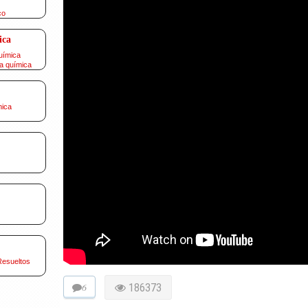
co
ica
uímica
a química
mica
Resueltos
6
186373