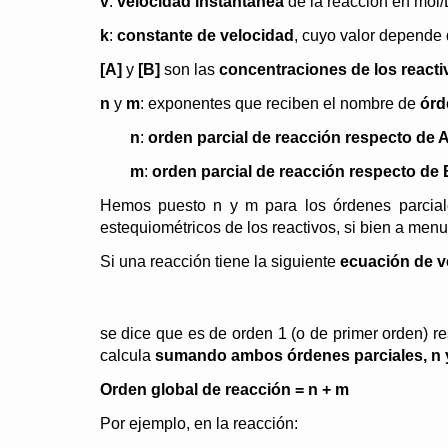
v
:
velocidad instantánea
de la reacción en mol/
k
:
constante de velocidad
, cuyo valor depende 
[A]
y
[B]
son las
concentraciones de los reacti
n
y
m
: exponentes que reciben el nombre de
órd
n
:
orden parcial de reacción respecto de 
m
:
orden parcial de reacción respecto de 
Hemos puesto n y m para los órdenes parciale
estequiométricos de los reactivos, si bien a men
Si una reacción tiene la siguiente
ecuación de v
se dice que es de orden 1 (o de primer orden) r
calcula
sumando ambos órdenes parciales, n 
Orden global de reacción = n + m
Por ejemplo, en la reacción: