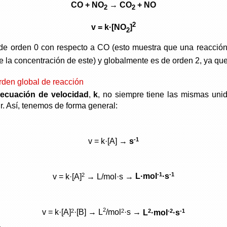
CO + NO
→ CO
+ NO
2
2
2
v = k·[NO
]
2
 de orden 0 con respecto a CO (esto muestra que una reacción
de la concentración de este) y globalmente es de orden 2, ya qu
rden global de reacción
a
ecuación de velocidad
,
k
, no siempre tiene las mismas uni
. Así, tenemos de forma general:
-1
v = k·[A] →
s
2
-1
-1
v = k·[A]
→ L/mol·s →
L·mol
·s
2
2
2
2
-2
-1
v = k·[A]
·[B] → L
/mol
·s →
L
·mol
·s