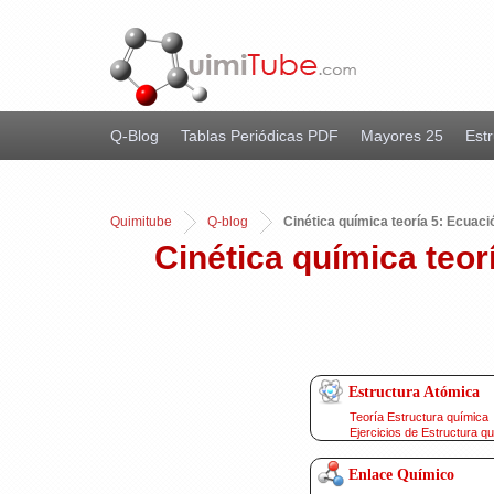
Q-Blog
Tablas Periódicas PDF
Mayores 25
Estr
Quimitube
Q-blog
Cinética química teoría 5: Ecuaci
Cinética química teor
Estructura Atómica
Teoría Estructura química
Ejercicios de Estructura q
Enlace Químico