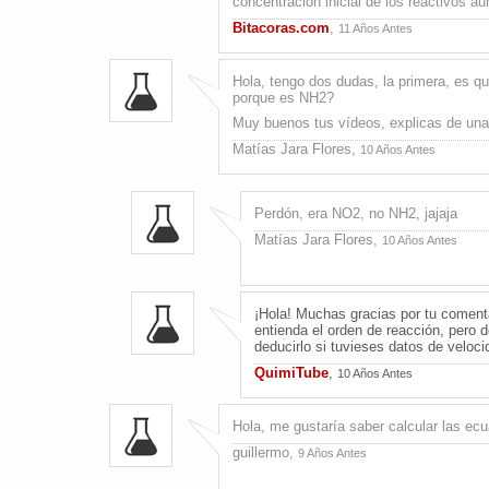
concentración inicial de los reactivos a
Bitacoras.com
,
11 Años Antes
Hola, tengo dos dudas, la primera, es qu
porque es NH2?
Muy buenos tus vídeos, explicas de una
Matías Jara Flores,
10 Años Antes
Perdón, era NO2, no NH2, jajaja
Matías Jara Flores,
10 Años Antes
¡Hola! Muchas gracias por tu comenta
entienda el orden de reacción, pero
deducirlo si tuvieses datos de veloci
QuimiTube
,
10 Años Antes
Hola, me gustaría saber calcular las ec
guillermo,
9 Años Antes