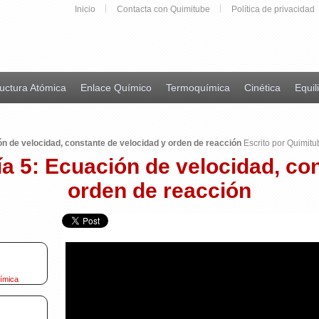
Inicio
Contacta con Quimitube
Política de privacidad
uctura Atómica
Enlace Químico
Termoquímica
Cinética
Equil
ón de velocidad, constante de velocidad y orden de reacción
Escrito por Quimitu
ía 5: Ecuación de velocidad, co
orden de reacción
uímica