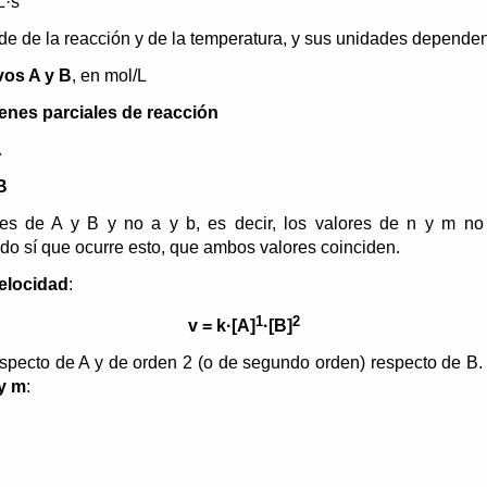
L·s
de de la reacción y de la temperatura, y sus unidades dependen
vos A y B
, en mol/L
enes parciales de reacción
A
B
s de A y B y no a y b, es decir, los valores de n y m no 
udo sí que ocurre esto, que ambos valores coinciden.
elocidad
:
1
2
v = k·[A]
·[B]
especto de A y de orden 2 (o de segundo orden) respecto de B
y m
: