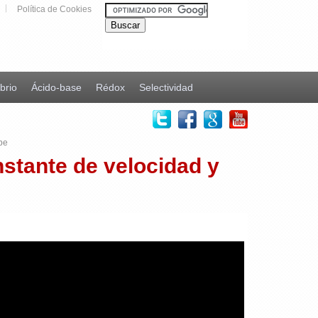
Política de Cookies
ibrio
Ácido-base
Rédox
Selectividad
be
nstante de velocidad y