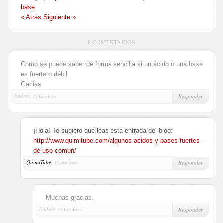
base
.
« Atrás
Siguiente »
8 COMENTARIOS
Como se puede saber de forma sencilla si un ácido o una base
es fuerte o débil.
Gacias.
Andrés,
Responder
13 Años Antes
¡Hola! Te sugiero que leas esta entrada del blog:
http://www.quimitube.com/algunos-acidos-y-bases-fuertes-
de-uso-comun/
QuimiTube
,
Responder
13 Años Antes
Muchas gracias.
Andrés,
Responder
13 Años Antes