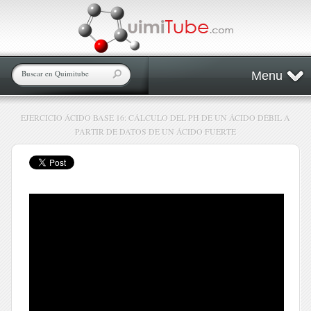
Menu
EJERCICIO ÁCIDO BASE 16: CÁLCULO DEL PH DE UN ÁCIDO DÉBIL A
PARTIR DE DATOS DE UN ÁCIDO FUERTE