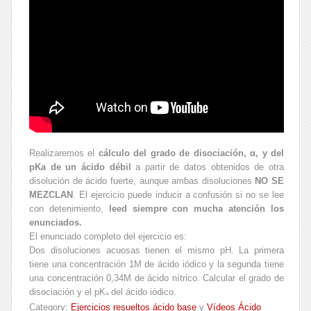
Realizaremos el
cálculo del grado de disociación, α, y del
pKa de un ácido débil
a partir de datos obtenidos de otra
disolución de ácido fuerte, aunque ambas disoluciones
NO SE
MEZCLAN
. El ejercicio puede inducir a confusión si no se lee
con detenimiento,
leed siempre con mucha atención los
enunciados.
El enunciado completo del ejercicio es:
Dos disoluciones acuosas tienen el mismo pH. La primera
tiene una concentración 1M de ácido iódico y la segunda tiene
una concentración 0,34M de ácido nítrico. Calcular el grado de
disociación y el pK
del ácido iódico.
a
Category:
Ejercicios resueltos ácido base
y
Vídeos Ácido