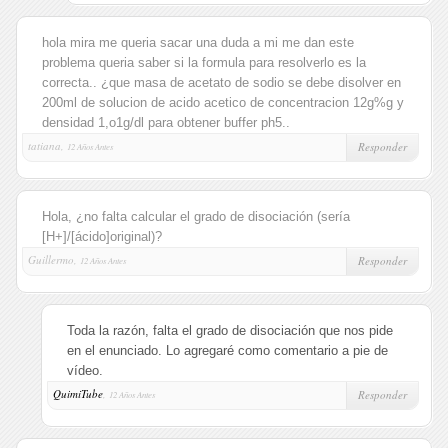
hola mira me queria sacar una duda a mi me dan este
problema queria saber si la formula para resolverlo es la
correcta.. ¿que masa de acetato de sodio se debe disolver en
200ml de solucion de acido acetico de concentracion 12g%g y
densidad 1,o1g/dl para obtener buffer ph5..
tatiana,
Responder
12 Años Antes
Hola, ¿no falta calcular el grado de disociación (sería
[H+]/[ácido]original)?
Guillermo,
Responder
12 Años Antes
Toda la razón, falta el grado de disociación que nos pide
en el enunciado. Lo agregaré como comentario a pie de
vídeo.
QuimiTube
,
Responder
12 Años Antes