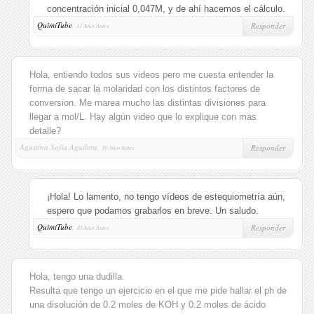
concentración inicial 0,047M, y de ahí hacemos el cálculo.
QuimiTube
,
Responder
11 Años Antes
Hola, entiendo todos sus videos pero me cuesta entender la
forma de sacar la molaridad con los distintos factores de
conversion. Me marea mucho las distintas divisiones para
llegar a mol/L. Hay algún video que lo explique con mas
detalle?
Agustina Sofía Aguilera,
Responder
10 Años Antes
¡Hola! Lo lamento, no tengo vídeos de estequiometría aún,
espero que podamos grabarlos en breve. Un saludo.
QuimiTube
,
Responder
10 Años Antes
Hola, tengo una dudilla.
Resulta que tengo un ejercicio en el que me pide hallar el ph de
una disolución de 0.2 moles de KOH y 0.2 moles de ácido