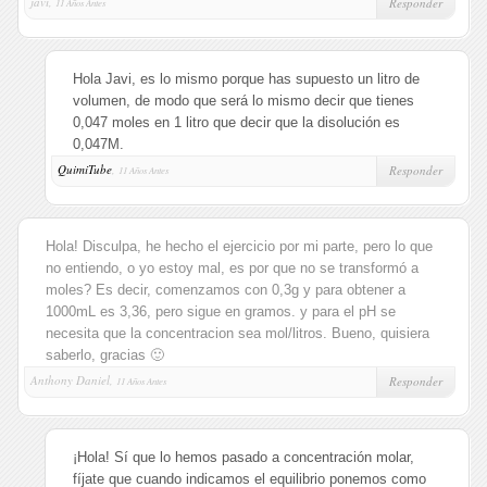
javi,
Responder
11 Años Antes
Hola Javi, es lo mismo porque has supuesto un litro de
volumen, de modo que será lo mismo decir que tienes
0,047 moles en 1 litro que decir que la disolución es
0,047M.
QuimiTube
,
Responder
11 Años Antes
Hola! Disculpa, he hecho el ejercicio por mi parte, pero lo que
no entiendo, o yo estoy mal, es por que no se transformó a
moles? Es decir, comenzamos con 0,3g y para obtener a
1000mL es 3,36, pero sigue en gramos. y para el pH se
necesita que la concentracion sea mol/litros. Bueno, quisiera
saberlo, gracias 🙂
Anthony Daniel,
Responder
11 Años Antes
¡Hola! Sí que lo hemos pasado a concentración molar,
fíjate que cuando indicamos el equilibrio ponemos como