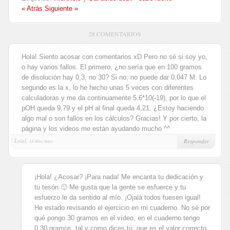
« Atrás
Siguiente »
28 COMENTARIOS
Hola! Siento acosar con comentarios xD Pero no sé si soy yo,
o hay varios fallos. El primero, ¿no sería que en 100 gramos
de disolución hay 0,3, no 30? Si no, no puede dar 0,047 M. Lo
segundo es la x, lo he hecho unas 5 veces con diferentes
calculadoras y me da continuamente 5.6*10(-19), por lo que el
pOH queda 9,79 y el pH al final queda 4,21. ¿Estoy haciendo
algo mal o son fallos en los cálculos? Gracias! Y por cierto, la
página y los videos me están ayudando mucho ^^
Leial,
Responder
14 Años Antes
¡Hola! ¿Acosar? ¡Para nada! Me encanta tu dedicación y
tu tesón 🙂 Me gusta que la gente se esfuerce y tu
esfuerzo le da sentido al mío. ¡Ojalá todos fuesen igual!
He estado revisando el ejercicio en mi cuaderno. No sé por
qué pongo 30 gramos en el vídeo, en el cuaderno tengo
0,30 gramos, tal y como dices tú, que es el valor correcto