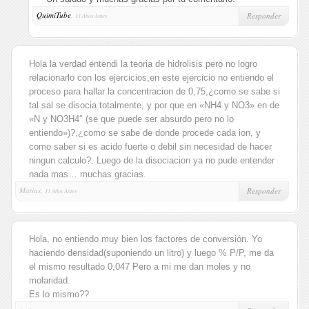
QuimiTube
,
Responder
11 Años Antes
Hola la verdad entendi la teoria de hidrolisis pero no logro
relacionarlo con los ejercicios,en este ejercicio no entiendo el
proceso para hallar la concentracion de 0,75,¿como se sabe si
tal sal se disocia totalmente, y por que en «NH4 y NO3» en de
«N y NO3H4″ (se que puede ser absurdo pero no lo
entiendo»)?,¿como se sabe de donde procede cada ion, y
como saber si es acido fuerte o debil sin necesidad de hacer
ningun calculo?. Luego de la disociacion ya no pude entender
nada mas… muchas gracias.
Matias,
Responder
11 Años Antes
Hola, no entiendo muy bien los factores de conversión. Yo
haciendo densidad(suponiendo un litro) y luego % P/P, me da
el mismo resultado 0,047 Pero a mi me dan moles y no
molaridad.
Es lo mismo??