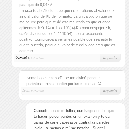
para que dé 0,047M.
En cuanto al cálculo, creo que no te refieres al valor de x
sino al valor de Kb del formiato. La única opción que se
me ocurre para que te dé ese resultado es que cuando
aplicamos 10^(-14) = 1,77·10^(-4)·Kb para despejar Kb,
estés dividiendo por 1,77·10^(4), con el exponente
positivo. Comprueba a ver si es posible que sea esto lo
que te suceda, porque el valor de x del vídeo creo que es
correcto.
Quimitube
,
Responder
14 Años Antes
Nome hagas caso xD, se me olvidó poner el
paréntesis jajajaj perdón por las molestias 😛
Leial,
Responder
14 Años Antes
Cuidadín con esos fallos, que luego son los que
te hacen perder puntos en un examen y te dan
ganas de darte cabezazos contra las paredes
jajaja, ¡al menos a mí me pasaba! ¡Suerte!