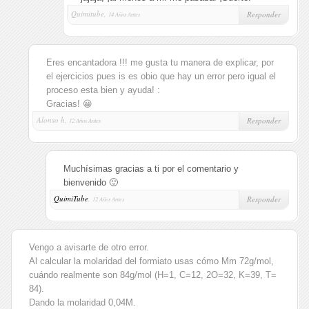
Quimitube,
Responder
14 Años Antes
Eres encantadora !!! me gusta tu manera de explicar, por
el ejercicios pues is es obio que hay un error pero igual el
proceso esta bien y ayuda! :
Gracias! 😀
Alonso h,
Responder
12 Años Antes
Muchísimas gracias a ti por el comentario y
bienvenido 🙂
QuimiTube
,
Responder
12 Años Antes
Vengo a avisarte de otro error.
Al calcular la molaridad del formiato usas cómo Mm 72g/mol,
cuándo realmente son 84g/mol (H=1, C=12, 2O=32, K=39, T=
84).
Dando la molaridad 0,04M.