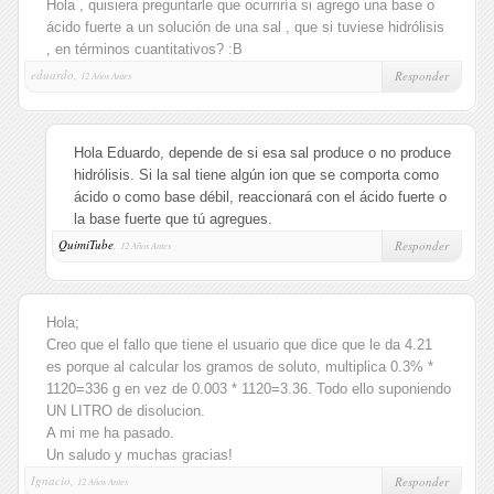
Hola , quisiera preguntarle que ocurriría si agrego una base o
ácido fuerte a un solución de una sal , que si tuviese hidrólisis
, en términos cuantitativos? :B
eduardo,
Responder
12 Años Antes
Hola Eduardo, depende de si esa sal produce o no produce
hidrólisis. Si la sal tiene algún ion que se comporta como
ácido o como base débil, reaccionará con el ácido fuerte o
la base fuerte que tú agregues.
QuimiTube
,
Responder
12 Años Antes
Hola;
Creo que el fallo que tiene el usuario que dice que le da 4.21
es porque al calcular los gramos de soluto, multiplica 0.3% *
1120=336 g en vez de 0.003 * 1120=3.36. Todo ello suponiendo
UN LITRO de disolucion.
A mi me ha pasado.
Un saludo y muchas gracias!
Ignacio,
Responder
12 Años Antes