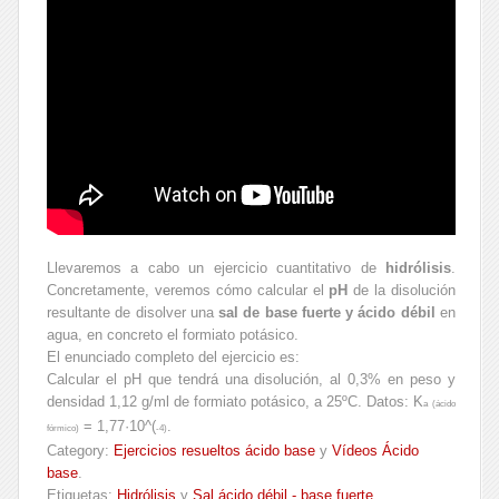
Llevaremos a cabo un ejercicio cuantitativo de
hidrólisis
.
Concretamente, veremos cómo calcular el
pH
de la disolución
resultante de disolver una
sal de base fuerte y ácido débil
en
agua, en concreto el formiato potásico.
El enunciado completo del ejercicio es:
Calcular el pH que tendrá una disolución, al 0,3% en peso y
densidad 1,12 g/ml de formiato potásico, a 25ºC. Datos: K
a
(ácido
= 1,77·10^(
.
fórmico)
-4)
Category:
Ejercicios resueltos ácido base
y
Vídeos Ácido
base
.
Etiquetas:
Hidrólisis
y
Sal ácido débil - base fuerte
.