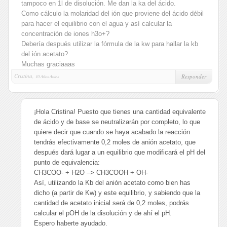
tampoco en 1l de disolución. Me dan la ka del ácido.
Como cálculo la molaridad del ión que proviene del ácido débil
para hacer el equilibrio con el agua y así calcular la
concentración de iones h3o+?
Debería después utilizar la fórmula de la kw para hallar la kb
del ión acetato?
Muchas graciaaas
Cristina,
Responder
10 Años Antes
¡Hola Cristina! Puesto que tienes una cantidad equivalente
de ácido y de base se neutralizarán por completo, lo que
quiere decir que cuando se haya acabado la reacción
tendrás efectivamente 0,2 moles de anión acetato, que
después dará lugar a un equilibrio que modificará el pH del
punto de equivalencia:
CH3COO- + H2O –> CH3COOH + OH-
Así, utilizando la Kb del anión acetato como bien has
dicho (a partir de Kw) y este equilibrio, y sabiendo que la
cantidad de acetato inicial será de 0,2 moles, podrás
calcular el pOH de la disolución y de ahí el pH.
Espero haberte ayudado.