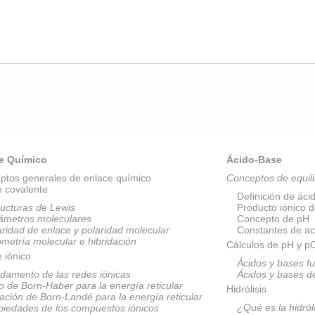
e Químico
Ácido-Base
ptos generales de enlace químico
Conceptos de equili
e covalente
Definición de áci
ructuras de Lewis
Producto iónico 
ámetros moleculares
Concepto de pH
aridad de enlace y polaridad molecular
Constantes de ac
metría molecular e hibridación
Cálculos de pH y 
 iónico
Ácidos y bases fu
damento de las redes iónicas
Ácidos y bases d
lo de Born-Haber para la energía reticular
Hidrólisis
ación de Born-Landé para la energía reticular
¿Qué es la hidról
piedades de los compuestos iónicos