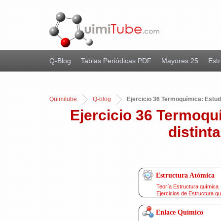
Q-Blog
Tablas Periódicas PDF
Mayores 25
Estr
Quimitube
Q-blog
Ejercicio 36 Termoquímica: Estudi
Ejercicio 36 Termoqu
distint
Estructura Atómica
Teoría Estructura química
Ejercicios de Estructura q
Enlace Químico