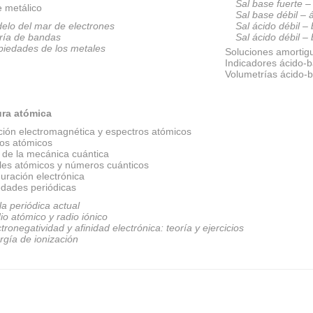
Sal base fuerte –
e metálico
Sal base débil – 
elo del mar de electrones
Sal ácido débil –
ría de bandas
Sal ácido débil –
piedades de los metales
Soluciones amortig
Indicadores ácido-
Volumetrías ácido-
ura atómica
ción electromagnética y espectros atómicos
os atómicos
 de la mecánica cuántica
ales atómicos y números cuánticos
uración electrónica
edades periódicas
la periódica actual
io atómico y radio iónico
tronegatividad y afinidad electrónica: teoría y ejercicios
rgía de ionización