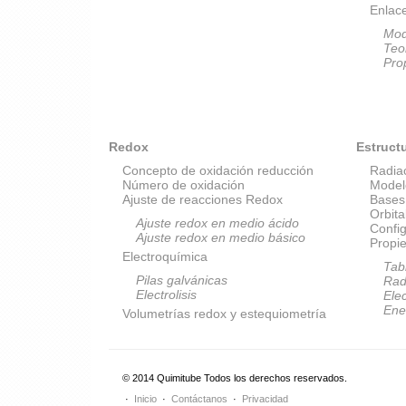
Enlac
Mod
Teo
Pro
Redox
Estruct
Concepto de oxidación reducción
Radia
Número de oxidación
Model
Ajuste de reacciones Redox
Bases
Orbit
Ajuste redox en medio ácido
Config
Ajuste redox en medio básico
Propi
Electroquímica
Tab
Pilas galvánicas
Rad
Electrolisis
Elec
Ene
Volumetrías redox y estequiometría
© 2014 Quimitube Todos los derechos reservados.
Inicio
Contáctanos
Privacidad