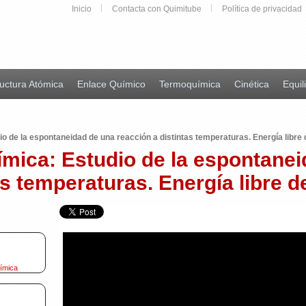
Inicio
Contacta con Quimitube
Política de privacidad
uctura Atómica
Enlace Químico
Termoquímica
Cinética
Equil
o de la espontaneidad de una reacción a distintas temperaturas. Energía libre 
ímica: Estudio de la espontanei
as temperaturas. Energía libre d
uímica