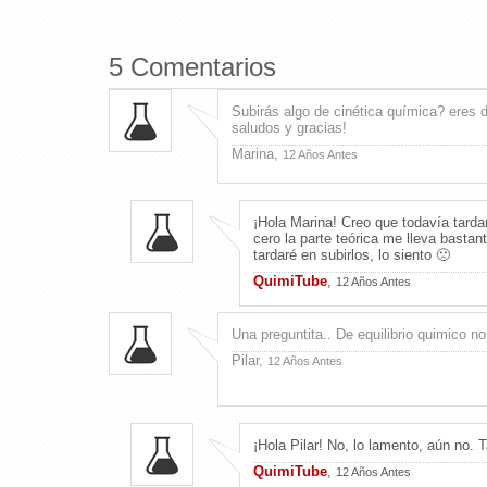
5 Comentarios
Subirás algo de cinética química? eres 
saludos y gracias!
Marina,
12 Años Antes
¡Hola Marina! Creo que todavía tarda
cero la parte teórica me lleva basta
tardaré en subirlos, lo siento 🙁
QuimiTube
,
12 Años Antes
Una preguntita.. De equilibrio quimico no
Pilar,
12 Años Antes
¡Hola Pilar! No, lo lamento, aún no. 
QuimiTube
,
12 Años Antes