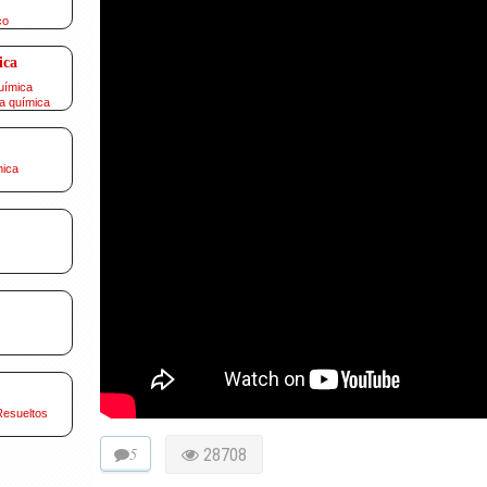
co
ica
uímica
a química
mica
Resueltos
5
28708