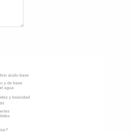
brio ácido-base
do y de base
del agua
idez y basicidad
pOH
ertes
ébiles
isis?