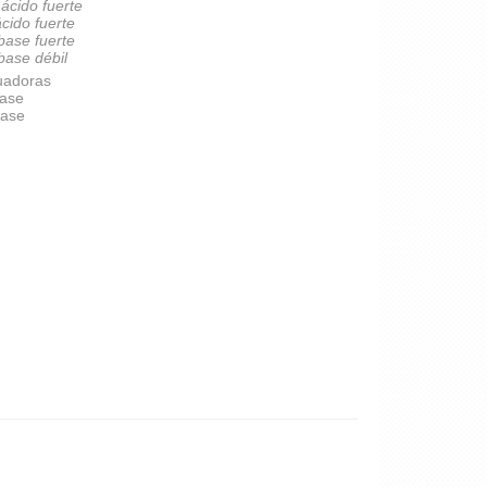
 ácido fuerte
ácido fuerte
 base fuerte
 base débil
uadoras
base
base