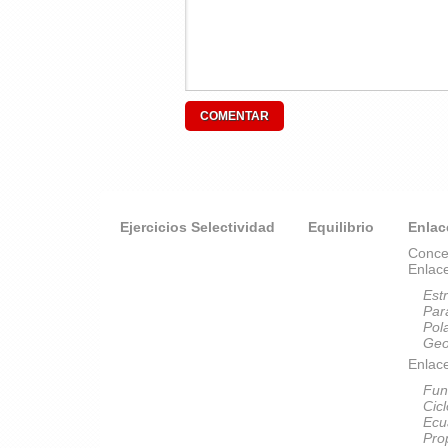
Ejercicios Selectividad
Equilibrio
Enlac
Conce
Enlac
Est
Par
Pol
Geo
Enlace
Fun
Cic
Ecu
Pro