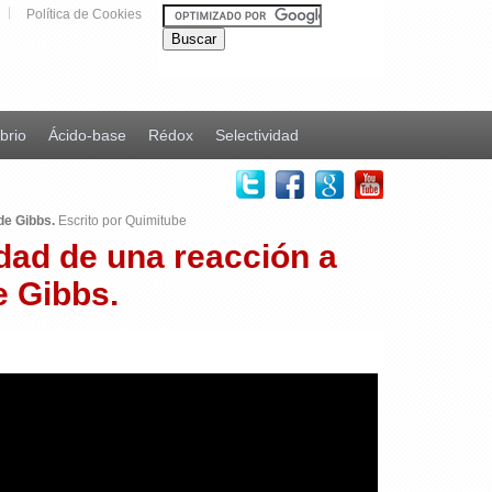
Política de Cookies
ibrio
Ácido-base
Rédox
Selectividad
de Gibbs.
Escrito por Quimitube
dad de una reacción a
e Gibbs.